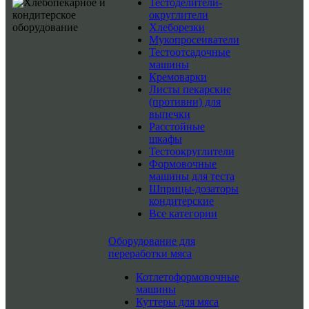
Тестоделители-
округлители
Хлеборезки
Мукопросеиватели
Тестоотсадочные
машины
Кремоварки
Листы пекарские
(противни) для
выпечки
Расстойные
шкафы
Тестоокруглители
Формовочные
машины для теста
Шприцы-дозаторы
кондитерские
Все категории
Оборудование для
переработки мяса
Котлетоформовочные
машины
Куттеры для мяса