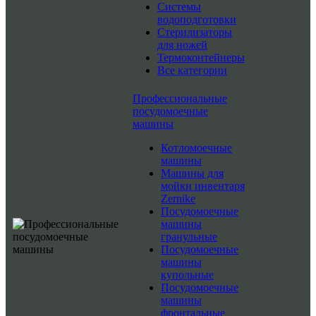
Системы
водоподготовки
Стерилизаторы
для ножей
Термоконтейнеры
Все категории
Профессиональные
посудомоечные
машины
Котломоечные
машины
Машины для
мойки инвентаря
Zernike
Посудомоечные
машины
гранульные
Посудомоечные
машины
купольные
Посудомоечные
машины
фронтальные