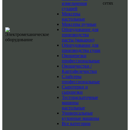
сетях
измельчения
сухарей
Миксеры
настольные
Миксеры ручные
Оборудование для
производства
пасты (макарон)
Оборудование для
производства суши
Овощерезки
профессиональные
Овощечистки /
Картофелечистки
Слайсеры
профессиональные
Сыротерки и
сырорезки
Тестораскаточные
машины
настольные
Универсальные
кухонные машины
Все категории