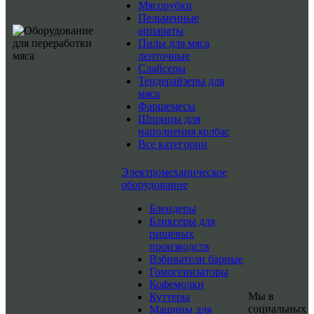
Мясорубки
Пельменные
аппараты
Пилы для мяса
ленточные
Слайсеры
Тендерайзеры для
мяса
Фаршемесы
Шприцы для
наполнения колбас
Все категории
Электромеханическое
оборудование
Блендеры
Бликсеры для
пищевых
производств
Взбиватели барные
Гомогенизаторы
Кофемолки
Мы в
Куттеры
социальных
Машины для