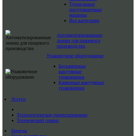
Туннельные
посудомоечные
машины
Все категории
Автоматизированные
линии для пищевого
производства
Упаковочное оборудование
Бескамерные
вакуумные
упаковщики
Камерные вакуумные
упаковщики
Услуги
Технологическое проектирование
Технический сервис
Бренды