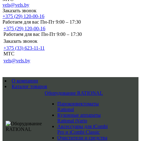
vels@vels.by
Заказать звонок
+375 (29) 120-00-16
Работаем для вас Пн-Пт 9:00 – 17:30
+375 (29) 120-00-16
Работаем для вас Пн-Пт 9:00 – 17:30
Заказать звонок
+375 (33) 623-11-11
MTC
vels@vels.by
О компании
Каталог товаров
Оборудование RATIONAL
Пароконвектоматы
Rational
Кухонные аппараты
Rational iVario
Аксессуары для iCombi
Pro и iCombi Classic
Очистители и средства