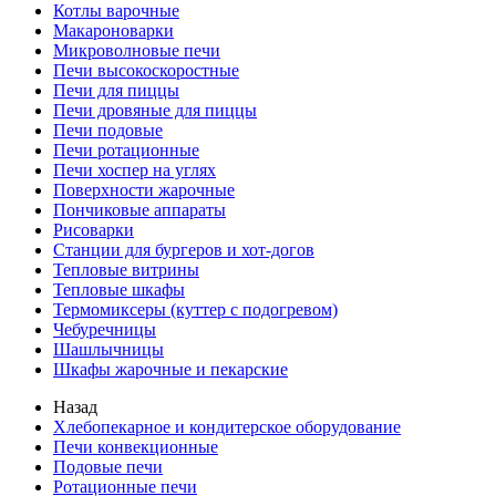
Котлы варочные
Макароноварки
Микроволновые печи
Печи высокоскоростные
Печи для пиццы
Печи дровяные для пиццы
Печи подовые
Печи ротационные
Печи хоспер на углях
Поверхности жарочные
Пончиковые аппараты
Рисоварки
Станции для бургеров и хот-догов
Тепловые витрины
Тепловые шкафы
Термомиксеры (куттер с подогревом)
Чебуречницы
Шашлычницы
Шкафы жарочные и пекарские
Назад
Хлебопекарное и кондитерское оборудование
Печи конвекционные
Подовые печи
Ротационные печи