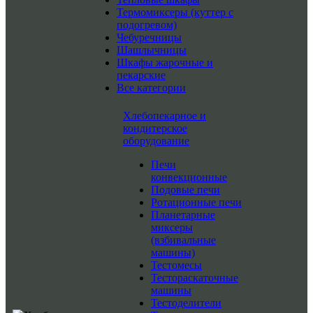
Термомиксеры (куттер с
подогревом)
Чебуречницы
Шашлычницы
Шкафы жарочные и
пекарские
Все категории
Хлебопекарное и
кондитерское
оборудование
Печи
конвекционные
Подовые печи
Ротационные печи
Планетарные
миксеры
(взбивальные
машины)
Тестомесы
Тестораскаточные
машины
Тестоделители