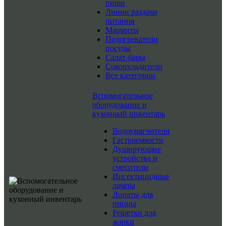
пищи
Линии раздачи
питания
Мармиты
Подогреватели
посуды
Салат-бары
Сокоохладители
Все категории
Вспомогательное
оборудование и
кухонный инвентарь
Водоумягчители
Гастроемкости
Душирующие
устройства и
смесители
Инсектицидные
лампы
Лопаты для
пиццы
Решетки для
жарки