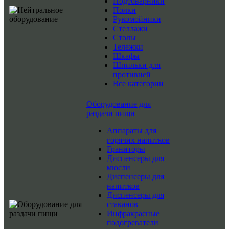
Подтоварники
Полки
Рукомойники
Стеллажи
Столы
Тележки
Шкафы
Шпильки для
противней
Все категории
Оборудование для
раздачи пищи
Аппараты для
горячих напитков
Граниторы
Диспенсеры для
мюсли
Диспенсеры для
напитков
Диспенсеры для
стаканов
Инфракрасные
подогреватели