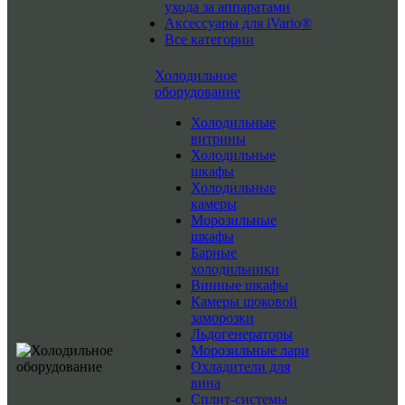
ухода за аппаратами
Аксессуары для iVario®
Все категории
Холодильное
оборудование
Холодильные
витрины
Холодильные
шкафы
Холодильные
камеры
Морозильные
шкафы
Барные
холодильники
Винные шкафы
Камеры шоковой
заморозки
Льдогенераторы
Морозильные лари
Охладители для
вина
Сплит-системы