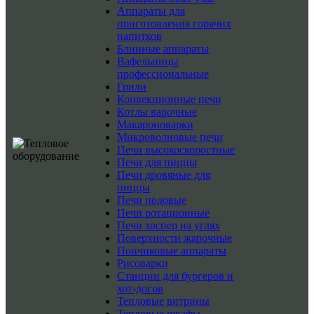
Аппараты для
приготовления горячих
напитков
Блинные аппараты
Вафельницы
профессиональные
Грили
Конвекционные печи
Котлы варочные
Макароноварки
Микроволновые печи
Печи высокоскоростные
Печи для пиццы
Печи дровяные для
пиццы
Печи подовые
Печи ротационные
Печи хоспер на углях
Поверхности жарочные
Пончиковые аппараты
Рисоварки
Станции для бургеров и
хот-догов
Тепловые витрины
Тепловые шкафы