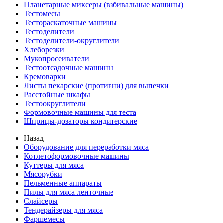
Планетарные миксеры (взбивальные машины)
Тестомесы
Тестораскаточные машины
Тестоделители
Тестоделители-округлители
Хлеборезки
Мукопросеиватели
Тестоотсадочные машины
Кремоварки
Листы пекарские (противни) для выпечки
Расстойные шкафы
Тестоокруглители
Формовочные машины для теста
Шприцы-дозаторы кондитерские
Назад
Оборудование для переработки мяса
Котлетоформовочные машины
Куттеры для мяса
Мясорубки
Пельменные аппараты
Пилы для мяса ленточные
Слайсеры
Тендерайзеры для мяса
Фаршемесы