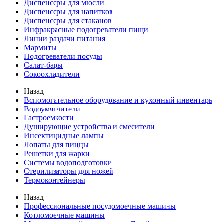
Диспенсеры для мюсли
Диспенсеры для напитков
Диспенсеры для стаканов
Инфракрасные подогреватели пищи
Линии раздачи питания
Мармиты
Подогреватели посуды
Салат-бары
Сокоохладители
Назад
Вспомогательное оборудование и кухонный инвентарь
Водоумягчители
Гастроемкости
Душирующие устройства и смесители
Инсектицидные лампы
Лопаты для пиццы
Решетки для жарки
Системы водоподготовки
Стерилизаторы для ножей
Термоконтейнеры
Назад
Профессиональные посудомоечные машины
Котломоечные машины