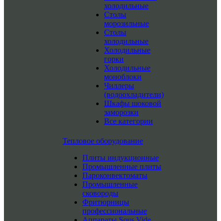
холодильные
Столы
морозильные
Столы
холодильные
Холодильные
горки
Холодильные
моноблоки
Чиллеры
(водоохладители)
Шкафы шоковой
заморозки
Все категории
Тепловое оборудование
Плиты индукционные
Промышленные плиты
Пароконвектоматы
Промышленные
сковороды
Фритюрницы
профессиональные
Аппараты Sous Vide