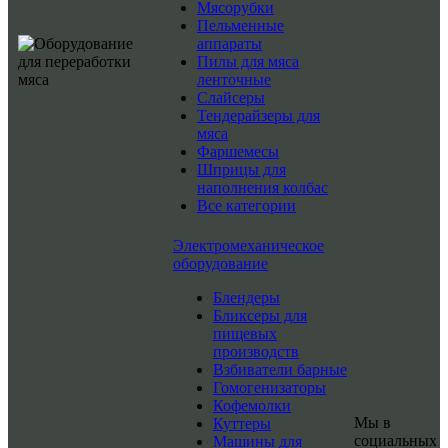
Мясорубки
Пельменные
аппараты
Пилы для мяса
ленточные
Слайсеры
Тендерайзеры для
мяса
Фаршемесы
Шприцы для
наполнения колбас
Все категории
Электромеханическое
оборудование
Блендеры
Бликсеры для
пищевых
производств
Взбиватели барные
Гомогенизаторы
Кофемолки
Мы в
Куттеры
социальных
Машины для