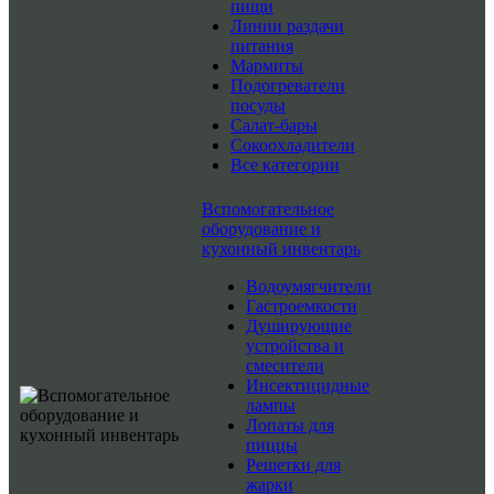
пищи
Линии раздачи
питания
Мармиты
Подогреватели
посуды
Салат-бары
Сокоохладители
Все категории
Вспомогательное
оборудование и
кухонный инвентарь
Водоумягчители
Гастроемкости
Душирующие
устройства и
смесители
Инсектицидные
лампы
Лопаты для
пиццы
Решетки для
жарки