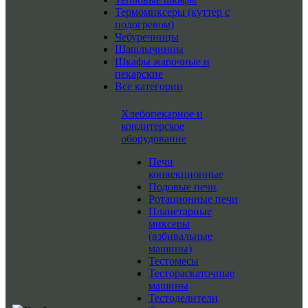
Термомиксеры (куттер с
подогревом)
Чебуречницы
Шашлычницы
Шкафы жарочные и
пекарские
Все категории
Хлебопекарное и
кондитерское
оборудование
Печи
конвекционные
Подовые печи
Ротационные печи
Планетарные
миксеры
(взбивальные
машины)
Тестомесы
Тестораскаточные
машины
Тестоделители