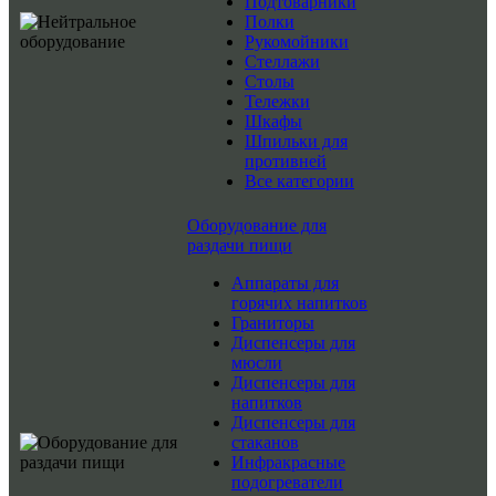
Подтоварники
Полки
Рукомойники
Стеллажи
Столы
Тележки
Шкафы
Шпильки для
противней
Все категории
Оборудование для
раздачи пищи
Аппараты для
горячих напитков
Граниторы
Диспенсеры для
мюсли
Диспенсеры для
напитков
Диспенсеры для
стаканов
Инфракрасные
подогреватели