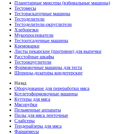
Планетарные миксеры (взбивальные машины)
Тестомесы
Тестораскаточные машины
Тестоделители
Тестоделители-округлители
Хлеборезки
Мукопросеиватели
Тестоотсадочные машины
Кремоварки
Листы пекарские (противни) для выпечки
Расстойные шкафы
Тестоокруглители
Формовочные машины для теста
Шприцы-дозаторы кондитерские
Назад
Оборудование для переработки мяса
Котлетоформовочные машины
Куттеры для мяса
Мясорубки
Пельменные аппараты
Пилы для мяса ленточные
Слайсеры
Тендерайзеры для мяса
Фаршемесы