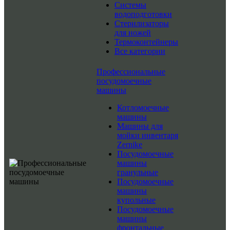
Системы
водоподготовки
Стерилизаторы
для ножей
Термоконтейнеры
Все категории
Профессиональные
посудомоечные
машины
Котломоечные
машины
Машины для
мойки инвентаря
Zernike
Посудомоечные
машины
гранульные
Посудомоечные
машины
купольные
Посудомоечные
машины
фронтальные