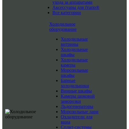
ухода за аппаратами
Аксессуары для iVario®
Все категории
Холодильное
оборудование
Холодильные
витрины
Холодильные
шкафы
Холодильные
камеры
Морозильные
шкафы
Барные
холодильники
Винные шкафы
Камеры шоковой
заморозки
Льдогенераторы
Морозильные лари
Охладители для
вина
Сплит-системы