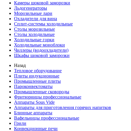
Камеры шоковой заморозки
Льдогенераторы
Морозильные лари
Охладители для вина
Сплит-системы холодильные
Столы морозильные
Столы холодильные
Холодильные горки
Холодильные моноблоки
Чиллеры (водоохладители)
Шкафы шоковой заморозки
Назад
Тепловое оборудование
Плиты индукционные
Промышленные плиты
Пароконвектоматы
Промышленные сковороды
Фритюрницы профессиональные
Аппараты Sous Vide
Аппараты для приготовления горячих напитков
Блинные аппараты
Вафельницы профессиональные
Грили
Конвекционные печи