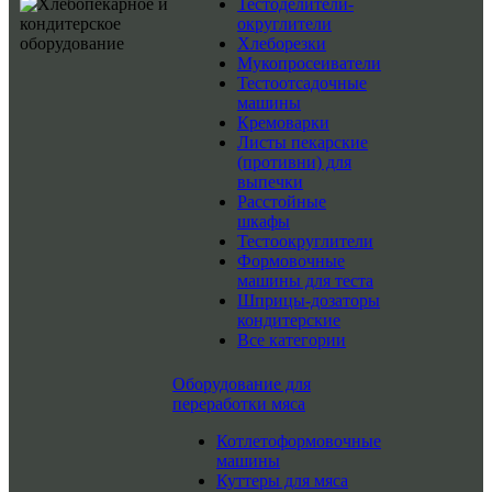
Тестоделители-
округлители
Хлеборезки
Мукопросеиватели
Тестоотсадочные
машины
Кремоварки
Листы пекарские
(противни) для
выпечки
Расстойные
шкафы
Тестоокруглители
Формовочные
машины для теста
Шприцы-дозаторы
кондитерские
Все категории
Оборудование для
переработки мяса
Котлетоформовочные
машины
Куттеры для мяса