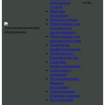
сетях
измельчения
сухарей
Миксеры
настольные
Миксеры ручные
Оборудование для
производства
пасты (макарон)
Оборудование для
производства суши
Овощерезки
профессиональные
Овощечистки /
Картофелечистки
Слайсеры
профессиональные
Сыротерки и
сырорезки
Тестораскаточные
машины
настольные
Универсальные
кухонные машины
Все категории