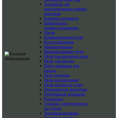
Аппараты для
приготовления горячих
напитков
Блинные аппараты
Вафельницы
профессиональные
Грили
Конвекционные печи
Котлы варочные
Макароноварки
Микроволновые печи
Печи высокоскоростные
Печи для пиццы
Печи дровяные для
пиццы
Печи подовые
Печи ротационные
Печи хоспер на углях
Поверхности жарочные
Пончиковые аппараты
Рисоварки
Станции для бургеров и
хот-догов
Тепловые витрины
Тепловые шкафы