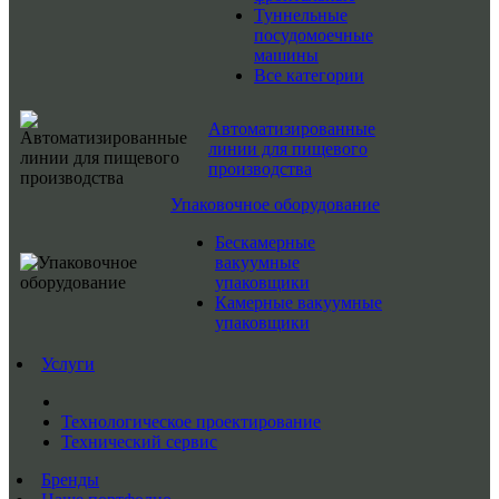
Туннельные
посудомоечные
машины
Все категории
Автоматизированные
линии для пищевого
производства
Упаковочное оборудование
Бескамерные
вакуумные
упаковщики
Камерные вакуумные
упаковщики
Услуги
Технологическое проектирование
Технический сервис
Бренды