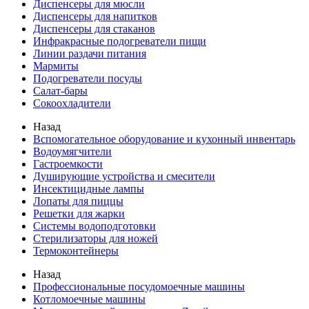
Диспенсеры для мюсли
Диспенсеры для напитков
Диспенсеры для стаканов
Инфракрасные подогреватели пищи
Линии раздачи питания
Мармиты
Подогреватели посуды
Салат-бары
Сокоохладители
Назад
Вспомогательное оборудование и кухонный инвентарь
Водоумягчители
Гастроемкости
Душирующие устройства и смесители
Инсектицидные лампы
Лопаты для пиццы
Решетки для жарки
Системы водоподготовки
Стерилизаторы для ножей
Термоконтейнеры
Назад
Профессиональные посудомоечные машины
Котломоечные машины