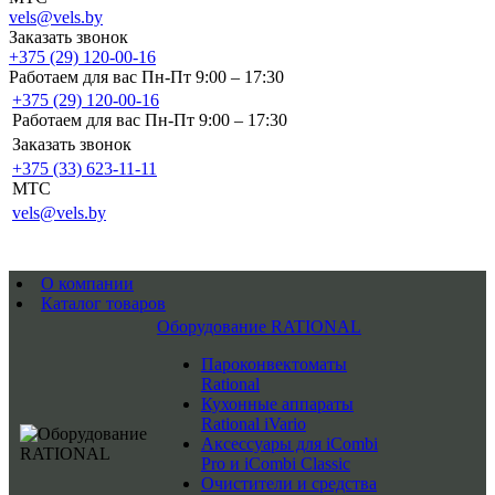
vels@vels.by
Заказать звонок
+375 (29) 120-00-16
Работаем для вас Пн-Пт 9:00 – 17:30
+375 (29) 120-00-16
Работаем для вас Пн-Пт 9:00 – 17:30
Заказать звонок
+375 (33) 623-11-11
MTC
vels@vels.by
О компании
Каталог товаров
Оборудование RATIONAL
Пароконвектоматы
Rational
Кухонные аппараты
Rational iVario
Аксессуары для iCombi
Pro и iCombi Classic
Очистители и средства