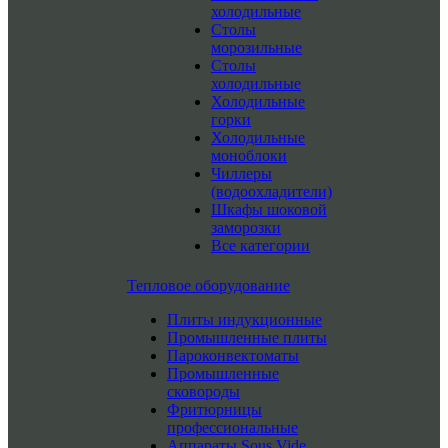
холодильные
Столы
морозильные
Столы
холодильные
Холодильные
горки
Холодильные
моноблоки
Чиллеры
(водоохладители)
Шкафы шоковой
заморозки
Все категории
Тепловое оборудование
Плиты индукционные
Промышленные плиты
Пароконвектоматы
Промышленные
сковороды
Фритюрницы
профессиональные
Аппараты Sous Vide