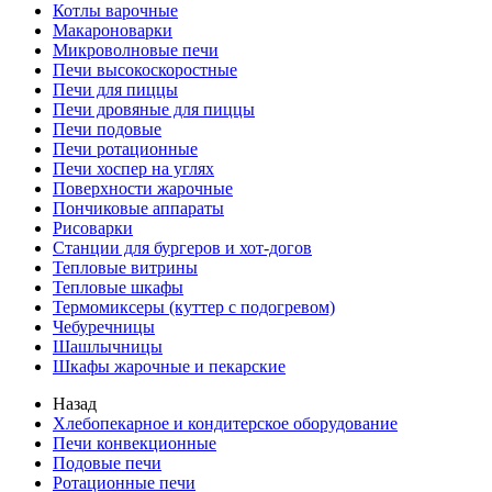
Котлы варочные
Макароноварки
Микроволновые печи
Печи высокоскоростные
Печи для пиццы
Печи дровяные для пиццы
Печи подовые
Печи ротационные
Печи хоспер на углях
Поверхности жарочные
Пончиковые аппараты
Рисоварки
Станции для бургеров и хот-догов
Тепловые витрины
Тепловые шкафы
Термомиксеры (куттер с подогревом)
Чебуречницы
Шашлычницы
Шкафы жарочные и пекарские
Назад
Хлебопекарное и кондитерское оборудование
Печи конвекционные
Подовые печи
Ротационные печи