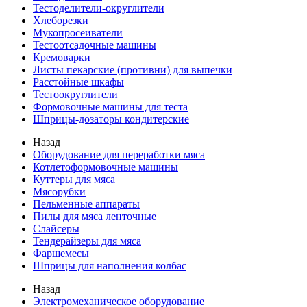
Тестоделители-округлители
Хлеборезки
Мукопросеиватели
Тестоотсадочные машины
Кремоварки
Листы пекарские (противни) для выпечки
Расстойные шкафы
Тестоокруглители
Формовочные машины для теста
Шприцы-дозаторы кондитерские
Назад
Оборудование для переработки мяса
Котлетоформовочные машины
Куттеры для мяса
Мясорубки
Пельменные аппараты
Пилы для мяса ленточные
Слайсеры
Тендерайзеры для мяса
Фаршемесы
Шприцы для наполнения колбас
Назад
Электромеханическое оборудование