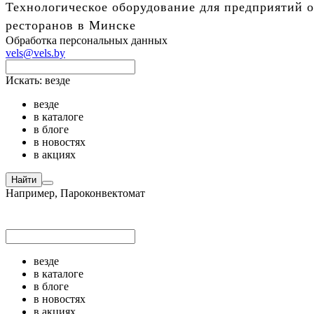
Технологическое оборудование для предприятий о
ресторанов в Минске
Обработка персональных данных
vels@vels.by
Искать:
везде
везде
в каталоге
в блоге
в новостях
в акциях
Найти
Например,
Пароконвектомат
везде
в каталоге
в блоге
в новостях
в акциях