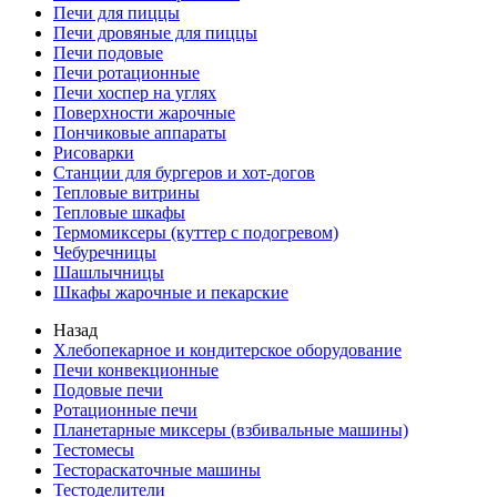
Печи для пиццы
Печи дровяные для пиццы
Печи подовые
Печи ротационные
Печи хоспер на углях
Поверхности жарочные
Пончиковые аппараты
Рисоварки
Станции для бургеров и хот-догов
Тепловые витрины
Тепловые шкафы
Термомиксеры (куттер с подогревом)
Чебуречницы
Шашлычницы
Шкафы жарочные и пекарские
Назад
Хлебопекарное и кондитерское оборудование
Печи конвекционные
Подовые печи
Ротационные печи
Планетарные миксеры (взбивальные машины)
Тестомесы
Тестораскаточные машины
Тестоделители