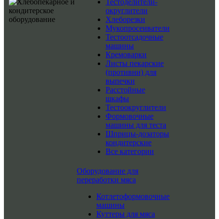
Тестоделители-
округлители
Хлеборезки
Мукопросеиватели
Тестоотсадочные
машины
Кремоварки
Листы пекарские
(противни) для
выпечки
Расстойные
шкафы
Тестоокруглители
Формовочные
машины для теста
Шприцы-дозаторы
кондитерские
Все категории
Оборудование для
переработки мяса
Котлетоформовочные
машины
Куттеры для мяса