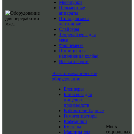
Мясорубки
Пельменные
аппараты
Пилы для мяса
ленточные
Слайсеры
Тендерайзеры для
мяса
Фаршемесы
Шприцы для
наполнения колбас
Все категории
Электромеханическое
оборудование
Блендеры
Бликсеры для
пищевых
производств
Взбиватели барные
Гомогенизаторы
Кофемолки
Мы в
Куттеры
социальных
Машины для