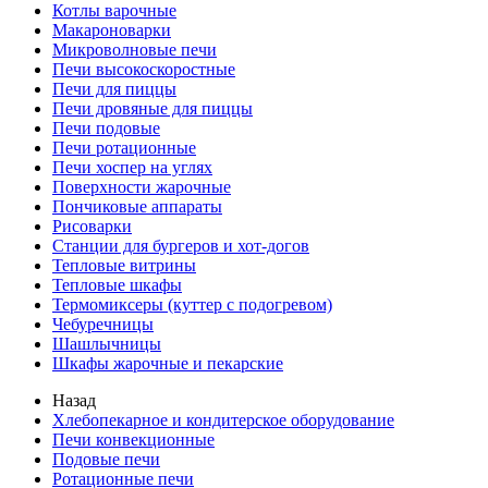
Котлы варочные
Макароноварки
Микроволновые печи
Печи высокоскоростные
Печи для пиццы
Печи дровяные для пиццы
Печи подовые
Печи ротационные
Печи хоспер на углях
Поверхности жарочные
Пончиковые аппараты
Рисоварки
Станции для бургеров и хот-догов
Тепловые витрины
Тепловые шкафы
Термомиксеры (куттер с подогревом)
Чебуречницы
Шашлычницы
Шкафы жарочные и пекарские
Назад
Хлебопекарное и кондитерское оборудование
Печи конвекционные
Подовые печи
Ротационные печи