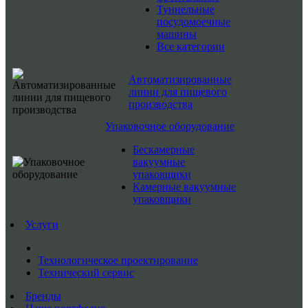
Туннельные
посудомоечные
машины
Все категории
Автоматизированные
линии для пищевого
производства
Упаковочное оборудование
Бескамерные
вакуумные
упаковщики
Камерные вакуумные
упаковщики
Услуги
Технологическое проектирование
Технический сервис
Бренды