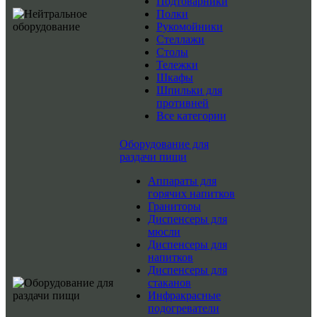
Подтоварники
Полки
Рукомойники
Стеллажи
Столы
Тележки
Шкафы
Шпильки для
противней
Все категории
Оборудование для
раздачи пищи
Аппараты для
горячих напитков
Граниторы
Диспенсеры для
мюсли
Диспенсеры для
напитков
Диспенсеры для
стаканов
Инфракрасные
подогреватели