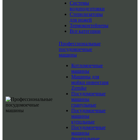
Системы
водоподготовки
Стерилизаторы
для ножей
Термоконтейнеры
Все категории
Профессиональные
посудомоечные
машины
Котломоечные
машины
Машины для
мойки инвентаря
Zernike
Посудомоечные
машины
гранульные
Посудомоечные
машины
купольные
Посудомоечные
машины
фронтальные