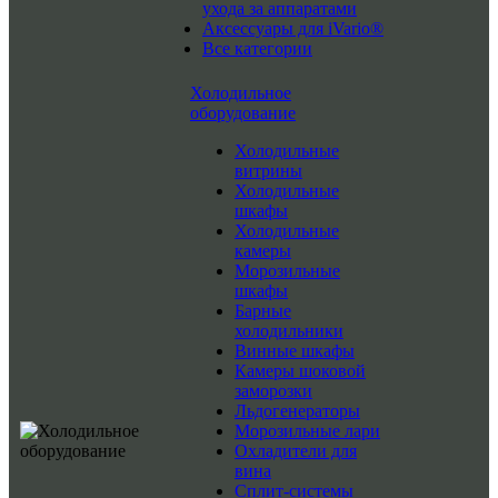
ухода за аппаратами
Аксессуары для iVario®
Все категории
Холодильное
оборудование
Холодильные
витрины
Холодильные
шкафы
Холодильные
камеры
Морозильные
шкафы
Барные
холодильники
Винные шкафы
Камеры шоковой
заморозки
Льдогенераторы
Морозильные лари
Охладители для
вина
Сплит-системы