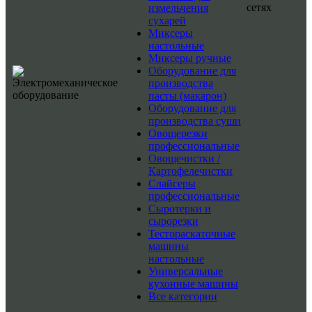
сетях
измельчения
сухарей
Миксеры
настольные
Миксеры ручные
Оборудование для
производства
пасты (макарон)
Оборудование для
производства суши
Овощерезки
профессиональные
Овощечистки /
Картофелечистки
Слайсеры
профессиональные
Сыротерки и
сырорезки
Тестораскаточные
машины
настольные
Универсальные
кухонные машины
Все категории