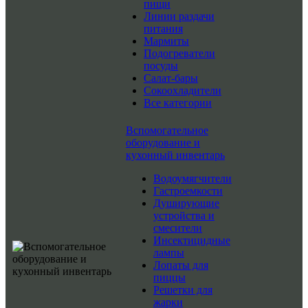
пищи
Линии раздачи
питания
Мармиты
Подогреватели
посуды
Салат-бары
Сокоохладители
Все категории
Вспомогательное
оборудование и
кухонный инвентарь
Водоумягчители
Гастроемкости
Душирующие
устройства и
смесители
Инсектицидные
лампы
Лопаты для
пиццы
Решетки для
жарки