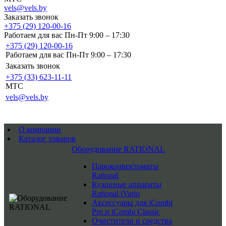
vels@vels.by
Заказать звонок
+375 (29) 120-00-16
Работаем для вас Пн-Пт 9:00 – 17:30
+375 (29) 120-00-16
Работаем для вас Пн-Пт 9:00 – 17:30
Заказать звонок
+375 (33) 623-11-11
MTC
vels@vels.by
О компании
Каталог товаров
Оборудование RATIONAL
Пароконвектоматы
Rational
Кухонные аппараты
Rational iVario
Аксессуары для iCombi
Pro и iCombi Classic
Очистители и средства