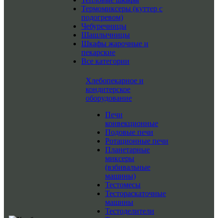
Термомиксеры (куттер с
подогревом)
Чебуречницы
Шашлычницы
Шкафы жарочные и
пекарские
Все категории
Хлебопекарное и
кондитерское
оборудование
Печи
конвекционные
Подовые печи
Ротационные печи
Планетарные
миксеры
(взбивальные
машины)
Тестомесы
Тестораскаточные
машины
Тестоделители