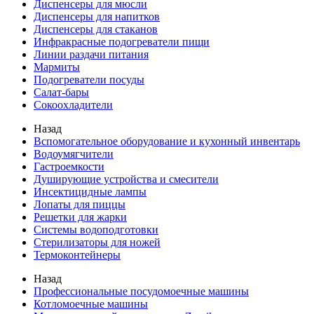
Диспенсеры для мюсли
Диспенсеры для напитков
Диспенсеры для стаканов
Инфракрасные подогреватели пищи
Линии раздачи питания
Мармиты
Подогреватели посуды
Салат-бары
Сокоохладители
Назад
Вспомогательное оборудование и кухонный инвентарь
Водоумягчители
Гастроемкости
Душирующие устройства и смесители
Инсектицидные лампы
Лопаты для пиццы
Решетки для жарки
Системы водоподготовки
Стерилизаторы для ножей
Термоконтейнеры
Назад
Профессиональные посудомоечные машины
Котломоечные машины