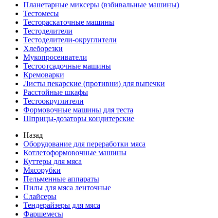
Планетарные миксеры (взбивальные машины)
Тестомесы
Тестораскаточные машины
Тестоделители
Тестоделители-округлители
Хлеборезки
Мукопросеиватели
Тестоотсадочные машины
Кремоварки
Листы пекарские (противни) для выпечки
Расстойные шкафы
Тестоокруглители
Формовочные машины для теста
Шприцы-дозаторы кондитерские
Назад
Оборудование для переработки мяса
Котлетоформовочные машины
Куттеры для мяса
Мясорубки
Пельменные аппараты
Пилы для мяса ленточные
Слайсеры
Тендерайзеры для мяса
Фаршемесы