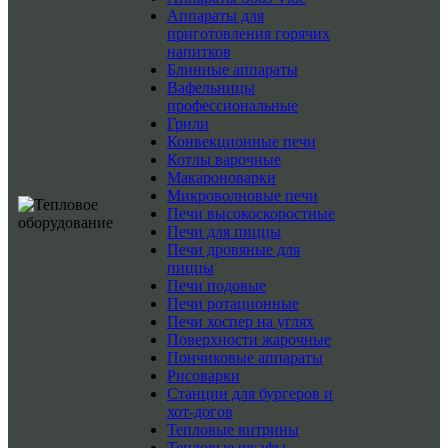
Аппараты для
приготовления горячих
напитков
Блинные аппараты
Вафельницы
профессиональные
Грили
Конвекционные печи
Котлы варочные
Макароноварки
Микроволновые печи
Печи высокоскоростные
Печи для пиццы
Печи дровяные для
пиццы
Печи подовые
Печи ротационные
Печи хоспер на углях
Поверхности жарочные
Пончиковые аппараты
Рисоварки
Станции для бургеров и
хот-догов
Тепловые витрины
Тепловые шкафы