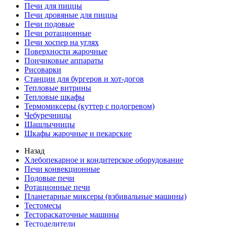
Печи для пиццы
Печи дровяные для пиццы
Печи подовые
Печи ротационные
Печи хоспер на углях
Поверхности жарочные
Пончиковые аппараты
Рисоварки
Станции для бургеров и хот-догов
Тепловые витрины
Тепловые шкафы
Термомиксеры (куттер с подогревом)
Чебуречницы
Шашлычницы
Шкафы жарочные и пекарские
Назад
Хлебопекарное и кондитерское оборудование
Печи конвекционные
Подовые печи
Ротационные печи
Планетарные миксеры (взбивальные машины)
Тестомесы
Тестораскаточные машины
Тестоделители