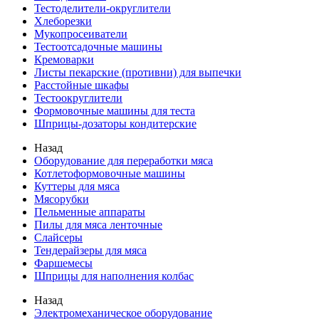
Тестоделители-округлители
Хлеборезки
Мукопросеиватели
Тестоотсадочные машины
Кремоварки
Листы пекарские (противни) для выпечки
Расстойные шкафы
Тестоокруглители
Формовочные машины для теста
Шприцы-дозаторы кондитерские
Назад
Оборудование для переработки мяса
Котлетоформовочные машины
Куттеры для мяса
Мясорубки
Пельменные аппараты
Пилы для мяса ленточные
Слайсеры
Тендерайзеры для мяса
Фаршемесы
Шприцы для наполнения колбас
Назад
Электромеханическое оборудование