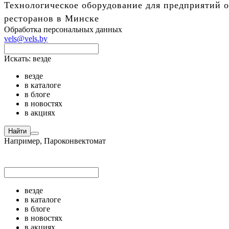
Технологическое оборудование для предприятий о
ресторанов в Минске
Обработка персональных данных
vels@vels.by
Искать:
везде
везде
в каталоге
в блоге
в новостях
в акциях
Найти
Например,
Пароконвектомат
везде
в каталоге
в блоге
в новостях
в акциях