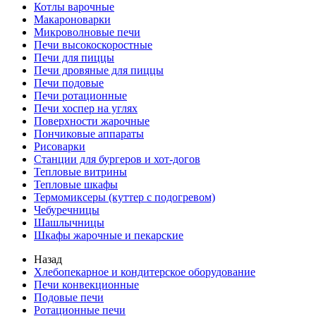
Котлы варочные
Макароноварки
Микроволновые печи
Печи высокоскоростные
Печи для пиццы
Печи дровяные для пиццы
Печи подовые
Печи ротационные
Печи хоспер на углях
Поверхности жарочные
Пончиковые аппараты
Рисоварки
Станции для бургеров и хот-догов
Тепловые витрины
Тепловые шкафы
Термомиксеры (куттер с подогревом)
Чебуречницы
Шашлычницы
Шкафы жарочные и пекарские
Назад
Хлебопекарное и кондитерское оборудование
Печи конвекционные
Подовые печи
Ротационные печи