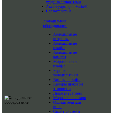
ухода за аппаратами
Аксессуары для iVario®
Все категории
Холодильное
оборудование
Холодильные
витрины
Холодильные
шкафы
Холодильные
камеры
Морозильные
шкафы
Барные
холодильники
Винные шкафы
Камеры шоковой
заморозки
Льдогенераторы
Морозильные лари
Охладители для
вина
Сплит-системы