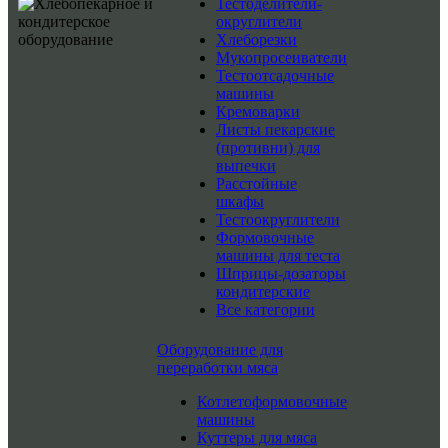
Тестоделители-
округлители
Хлеборезки
Мукопросеиватели
Тестоотсадочные
машины
Кремоварки
Листы пекарские
(противни) для
выпечки
Расстойные
шкафы
Тестоокруглители
Формовочные
машины для теста
Шприцы-дозаторы
кондитерские
Все категории
Оборудование для
переработки мяса
Котлетоформовочные
машины
Куттеры для мяса