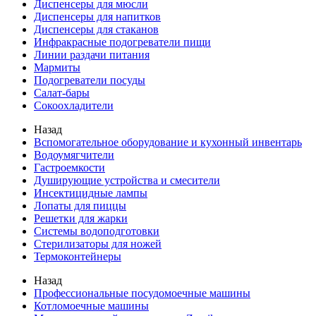
Диспенсеры для мюсли
Диспенсеры для напитков
Диспенсеры для стаканов
Инфракрасные подогреватели пищи
Линии раздачи питания
Мармиты
Подогреватели посуды
Салат-бары
Сокоохладители
Назад
Вспомогательное оборудование и кухонный инвентарь
Водоумягчители
Гастроемкости
Душирующие устройства и смесители
Инсектицидные лампы
Лопаты для пиццы
Решетки для жарки
Системы водоподготовки
Стерилизаторы для ножей
Термоконтейнеры
Назад
Профессиональные посудомоечные машины
Котломоечные машины