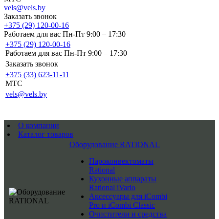
vels@vels.by
Заказать звонок
+375 (29) 120-00-16
Работаем для вас Пн-Пт 9:00 – 17:30
+375 (29) 120-00-16
Работаем для вас Пн-Пт 9:00 – 17:30
Заказать звонок
+375 (33) 623-11-11
MTC
vels@vels.by
О компании
Каталог товаров
Оборудование RATIONAL
Пароконвектоматы
Rational
Кухонные аппараты
Rational iVario
Аксессуары для iCombi
Pro и iCombi Classic
Очистители и средства