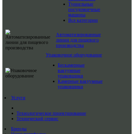
Туннельные
посудомоечные
машины
Все категории
Автоматизированные
линии для пищевого
производства
Упаковочное оборудование
Бескамерные
вакуумные
упаковщики
Камерные вакуумные
упаковщики
Услуги
Технологическое проектирование
Технический сервис
Бренды