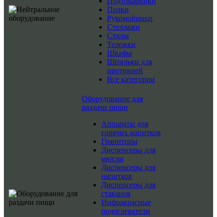
Подтоварники
Полки
Рукомойники
Стеллажи
Столы
Тележки
Шкафы
Шпильки для
противней
Все категории
Оборудование для
раздачи пищи
Аппараты для
горячих напитков
Граниторы
Диспенсеры для
мюсли
Диспенсеры для
напитков
Диспенсеры для
стаканов
Инфракрасные
подогреватели