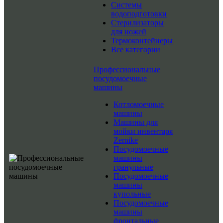
Системы
водоподготовки
Стерилизаторы
для ножей
Термоконтейнеры
Все категории
Профессиональные
посудомоечные
машины
Котломоечные
машины
Машины для
мойки инвентаря
Zernike
Посудомоечные
машины
гранульные
Посудомоечные
машины
купольные
Посудомоечные
машины
фронтальные