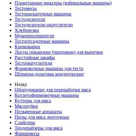
Планетарные миксеры (взбивальные машины)
Тестомесы
Тестораскаточные машины
Тестоделители
Тестоделители-округлители
Хлеборезки
Мукопросеиватели
Тестоотсадочные машины
Кремоварки
Листы пекарские (противни) для выпечки
Расстойные шкафы
Тестоокруглители
Формовочные машины для теста
Шприцы-дозаторы кондитерские
Назад
Оборудование для переработки мяса
Котлетоформовочные машины
Куттеры для мяса
Мясорубки
Пельменные аппараты
Пилы для мяса ленточные
Слайсеры
Тендерайзеры для мяса
Фаршемесы