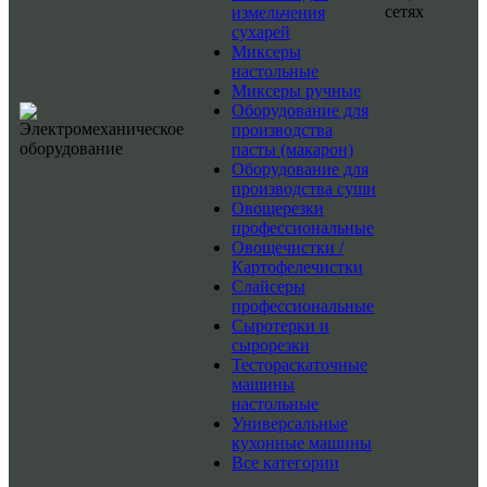
сетях
измельчения
сухарей
Миксеры
настольные
Миксеры ручные
Оборудование для
производства
пасты (макарон)
Оборудование для
производства суши
Овощерезки
профессиональные
Овощечистки /
Картофелечистки
Слайсеры
профессиональные
Сыротерки и
сырорезки
Тестораскаточные
машины
настольные
Универсальные
кухонные машины
Все категории