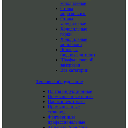
холодильные
Столы
морозильные
Столы
холодильные
Холодильные
горки
Холодильные
моноблоки
Чиллеры
(водоохладители)
Шкафы шоковой
заморозки
Все категории
Тепловое оборудование
Плиты индукционные
Промышленные плиты
Пароконвектоматы
Промышленные
сковороды
Фритюрницы
профессиональные
Аппараты Sous Vide