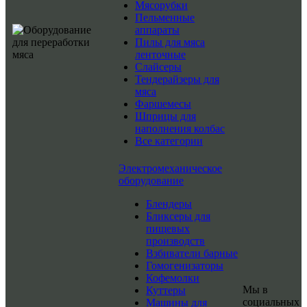
Мясорубки
Пельменные
аппараты
Пилы для мяса
ленточные
Слайсеры
Тендерайзеры для
мяса
Фаршемесы
Шприцы для
наполнения колбас
Все категории
Электромеханическое
оборудование
Блендеры
Бликсеры для
пищевых
производств
Взбиватели барные
Гомогенизаторы
Кофемолки
Мы в
Куттеры
социальных
Машины для