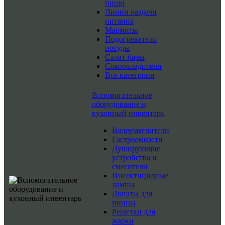
пищи
Линии раздачи
питания
Мармиты
Подогреватели
посуды
Салат-бары
Сокоохладители
Все категории
Вспомогательное
оборудование и
кухонный инвентарь
Водоумягчители
Гастроемкости
Душирующие
устройства и
смесители
Инсектицидные
лампы
Лопаты для
пиццы
Решетки для
жарки