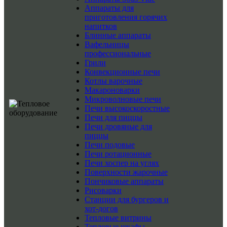
Аппараты для
приготовления горячих
напитков
Блинные аппараты
Вафельницы
профессиональные
Грили
Конвекционные печи
Котлы варочные
Макароноварки
Микроволновые печи
Печи высокоскоростные
Печи для пиццы
Печи дровяные для
пиццы
Печи подовые
Печи ротационные
Печи хоспер на углях
Поверхности жарочные
Пончиковые аппараты
Рисоварки
Станции для бургеров и
хот-догов
Тепловые витрины
Тепловые шкафы