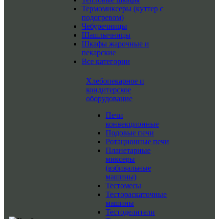
Термомиксеры (куттер с
подогревом)
Чебуречницы
Шашлычницы
Шкафы жарочные и
пекарские
Все категории
Хлебопекарное и
кондитерское
оборудование
Печи
конвекционные
Подовые печи
Ротационные печи
Планетарные
миксеры
(взбивальные
машины)
Тестомесы
Тестораскаточные
машины
Тестоделители