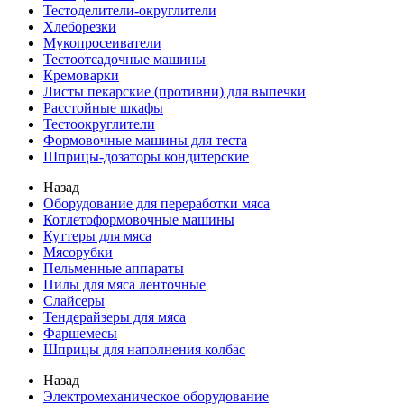
Тестоделители-округлители
Хлеборезки
Мукопросеиватели
Тестоотсадочные машины
Кремоварки
Листы пекарские (противни) для выпечки
Расстойные шкафы
Тестоокруглители
Формовочные машины для теста
Шприцы-дозаторы кондитерские
Назад
Оборудование для переработки мяса
Котлетоформовочные машины
Куттеры для мяса
Мясорубки
Пельменные аппараты
Пилы для мяса ленточные
Слайсеры
Тендерайзеры для мяса
Фаршемесы
Шприцы для наполнения колбас
Назад
Электромеханическое оборудование