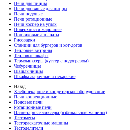
Печи для пиццы
Печи дровяные для пиццы
Печи подовые
Печи ротационные
Печи хоспер на углях
Поверхности жарочные
Пончиковые аппараты
Рисоварки
Станции для бургеров и хот-догов
Тепловые витрины
Тепловые шкафы
Термомиксеры (куттер с подогревом)
Чебуречницы
Шашлычницы
Шкафы жарочные и пекарские
Назад
Хлебопекарное и кондитерское оборудование
Печи конвекционные
Подовые печи
Ротационные печи
Планетарные миксеры (взбивальные машины)
Тестомесы
Тестораскаточные машины
Тестоделители