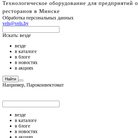
Технологическое оборудование для предприятий о
ресторанов в Минске
Обработка персональных данных
vels@vels.by
Искать:
везде
везде
в каталоге
в блоге
в новостях
в акциях
Найти
Например,
Пароконвектомат
везде
в каталоге
в блоге
в новостях
в акциях