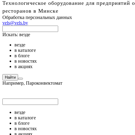
Технологическое оборудование для предприятий о
ресторанов в Минске
Обработка персональных данных
vels@vels.by
Искать:
везде
везде
в каталоге
в блоге
в новостях
в акциях
Найти
Например,
Пароконвектомат
везде
в каталоге
в блоге
в новостях
в акциях