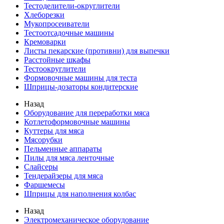
Тестоделители-округлители
Хлеборезки
Мукопросеиватели
Тестоотсадочные машины
Кремоварки
Листы пекарские (противни) для выпечки
Расстойные шкафы
Тестоокруглители
Формовочные машины для теста
Шприцы-дозаторы кондитерские
Назад
Оборудование для переработки мяса
Котлетоформовочные машины
Куттеры для мяса
Мясорубки
Пельменные аппараты
Пилы для мяса ленточные
Слайсеры
Тендерайзеры для мяса
Фаршемесы
Шприцы для наполнения колбас
Назад
Электромеханическое оборудование