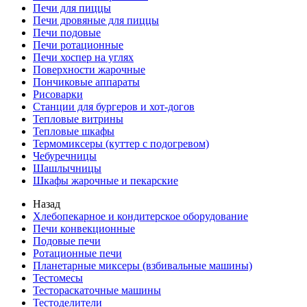
Печи для пиццы
Печи дровяные для пиццы
Печи подовые
Печи ротационные
Печи хоспер на углях
Поверхности жарочные
Пончиковые аппараты
Рисоварки
Станции для бургеров и хот-догов
Тепловые витрины
Тепловые шкафы
Термомиксеры (куттер с подогревом)
Чебуречницы
Шашлычницы
Шкафы жарочные и пекарские
Назад
Хлебопекарное и кондитерское оборудование
Печи конвекционные
Подовые печи
Ротационные печи
Планетарные миксеры (взбивальные машины)
Тестомесы
Тестораскаточные машины
Тестоделители