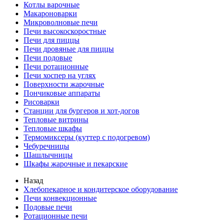
Котлы варочные
Макароноварки
Микроволновые печи
Печи высокоскоростные
Печи для пиццы
Печи дровяные для пиццы
Печи подовые
Печи ротационные
Печи хоспер на углях
Поверхности жарочные
Пончиковые аппараты
Рисоварки
Станции для бургеров и хот-догов
Тепловые витрины
Тепловые шкафы
Термомиксеры (куттер с подогревом)
Чебуречницы
Шашлычницы
Шкафы жарочные и пекарские
Назад
Хлебопекарное и кондитерское оборудование
Печи конвекционные
Подовые печи
Ротационные печи