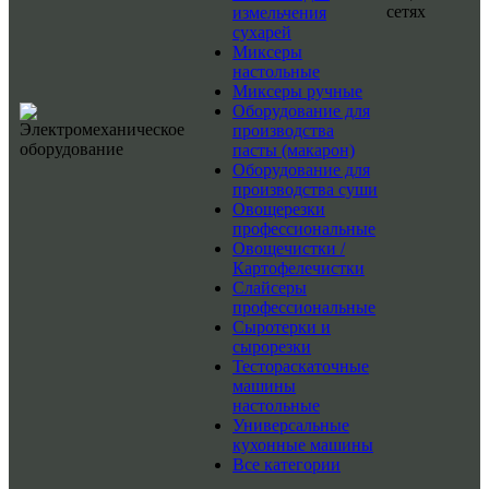
сетях
измельчения
сухарей
Миксеры
настольные
Миксеры ручные
Оборудование для
производства
пасты (макарон)
Оборудование для
производства суши
Овощерезки
профессиональные
Овощечистки /
Картофелечистки
Слайсеры
профессиональные
Сыротерки и
сырорезки
Тестораскаточные
машины
настольные
Универсальные
кухонные машины
Все категории