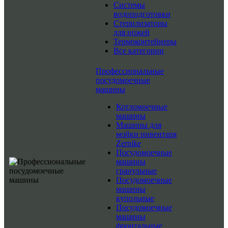
Системы
водоподготовки
Стерилизаторы
для ножей
Термоконтейнеры
Все категории
Профессиональные
посудомоечные
машины
Котломоечные
машины
Машины для
мойки инвентаря
Zernike
Посудомоечные
машины
гранульные
Посудомоечные
машины
купольные
Посудомоечные
машины
фронтальные