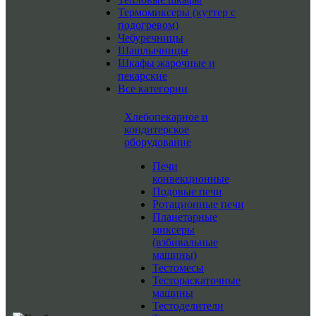
Термомиксеры (куттер с
подогревом)
Чебуречницы
Шашлычницы
Шкафы жарочные и
пекарские
Все категории
Хлебопекарное и
кондитерское
оборудование
Печи
конвекционные
Подовые печи
Ротационные печи
Планетарные
миксеры
(взбивальные
машины)
Тестомесы
Тестораскаточные
машины
Тестоделители