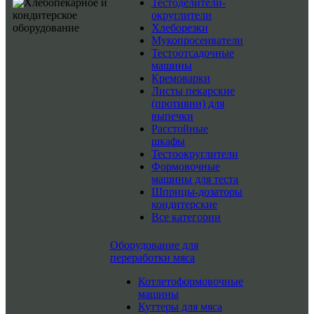
Тестоделители-
округлители
Хлеборезки
Мукопросеиватели
Тестоотсадочные
машины
Кремоварки
Листы пекарские
(противни) для
выпечки
Расстойные
шкафы
Тестоокруглители
Формовочные
машины для теста
Шприцы-дозаторы
кондитерские
Все категории
Оборудование для
переработки мяса
Котлетоформовочные
машины
Куттеры для мяса