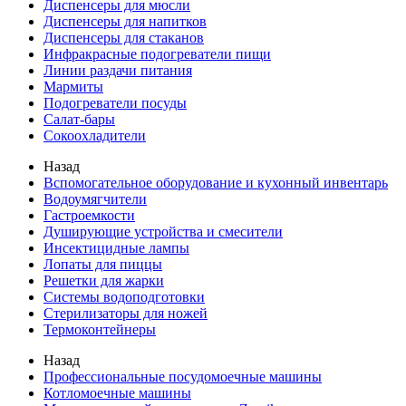
Диспенсеры для мюсли
Диспенсеры для напитков
Диспенсеры для стаканов
Инфракрасные подогреватели пищи
Линии раздачи питания
Мармиты
Подогреватели посуды
Салат-бары
Сокоохладители
Назад
Вспомогательное оборудование и кухонный инвентарь
Водоумягчители
Гастроемкости
Душирующие устройства и смесители
Инсектицидные лампы
Лопаты для пиццы
Решетки для жарки
Системы водоподготовки
Стерилизаторы для ножей
Термоконтейнеры
Назад
Профессиональные посудомоечные машины
Котломоечные машины