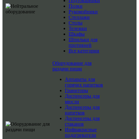
Подтоварники
Полки
Рукомойники
Стеллажи
Столы
Тележки
Шкафы
Шпильки для
противней
Все категории
Оборудование для
раздачи пищи
Аппараты для
горячих напитков
Граниторы
Диспенсеры для
мюсли
Диспенсеры для
напитков
Диспенсеры для
стаканов
Инфракрасные
подогреватели