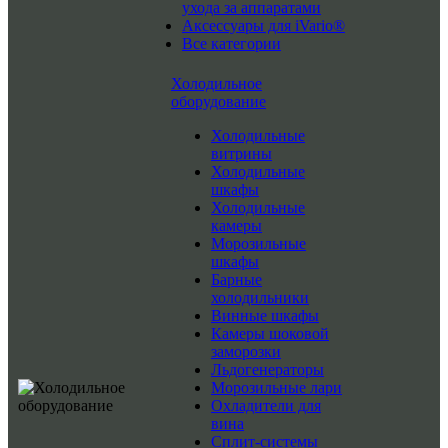
ухода за аппаратами
Аксессуары для iVario®
Все категории
Холодильное
оборудование
Холодильные
витрины
Холодильные
шкафы
Холодильные
камеры
Морозильные
шкафы
Барные
холодильники
Винные шкафы
Камеры шоковой
заморозки
Льдогенераторы
Морозильные лари
Охладители для
вина
Сплит-системы