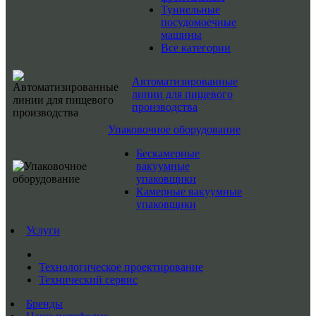
Туннельные
посудомоечные
машины
Все категории
Автоматизированные
линии для пищевого
производства
Упаковочное оборудование
Бескамерные
вакуумные
упаковщики
Камерные вакуумные
упаковщики
Услуги
Технологическое проектирование
Технический сервис
Бренды