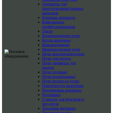
Аппараты для
приготовления горячих
напитков
Блинные аппараты
Вафельницы
профессиональные
Грили
Конвекционные печи
Котлы варочные
Макароноварки
Микроволновые печи
Печи высокоскоростные
Печи для пиццы
Печи дровяные для
пиццы
Печи подовые
Печи ротационные
Печи хоспер на углях
Поверхности жарочные
Пончиковые аппараты
Рисоварки
Станции для бургеров и
хот-догов
Тепловые витрины
Тепловые шкафы