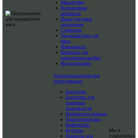
Мясорубки
Пельменные
аппараты
Пилы для мяса
ленточные
Слайсеры
Тендерайзеры для
мяса
Фаршемесы
Шприцы для
наполнения колбас
Все категории
Электромеханическое
оборудование
Блендеры
Бликсеры для
пищевых
производств
Взбиватели барные
Гомогенизаторы
Кофемолки
Мы в
Куттеры
социальных
Машины для