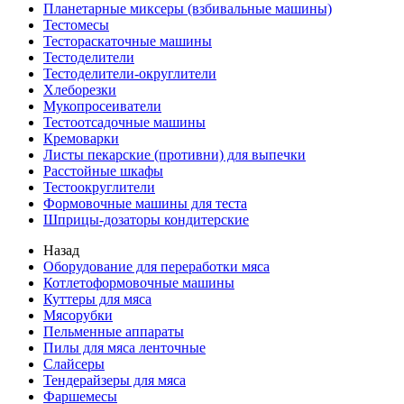
Планетарные миксеры (взбивальные машины)
Тестомесы
Тестораскаточные машины
Тестоделители
Тестоделители-округлители
Хлеборезки
Мукопросеиватели
Тестоотсадочные машины
Кремоварки
Листы пекарские (противни) для выпечки
Расстойные шкафы
Тестоокруглители
Формовочные машины для теста
Шприцы-дозаторы кондитерские
Назад
Оборудование для переработки мяса
Котлетоформовочные машины
Куттеры для мяса
Мясорубки
Пельменные аппараты
Пилы для мяса ленточные
Слайсеры
Тендерайзеры для мяса
Фаршемесы