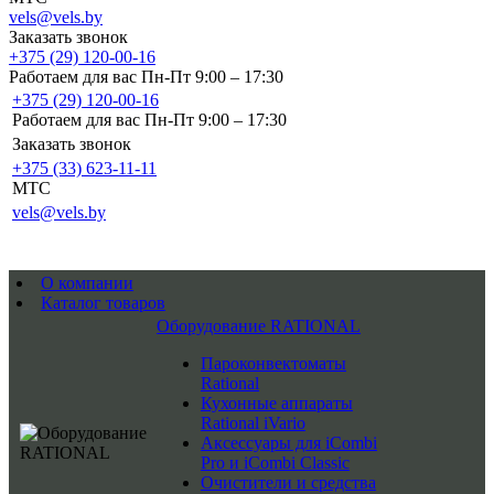
vels@vels.by
Заказать звонок
+375 (29) 120-00-16
Работаем для вас Пн-Пт 9:00 – 17:30
+375 (29) 120-00-16
Работаем для вас Пн-Пт 9:00 – 17:30
Заказать звонок
+375 (33) 623-11-11
MTC
vels@vels.by
О компании
Каталог товаров
Оборудование RATIONAL
Пароконвектоматы
Rational
Кухонные аппараты
Rational iVario
Аксессуары для iCombi
Pro и iCombi Classic
Очистители и средства