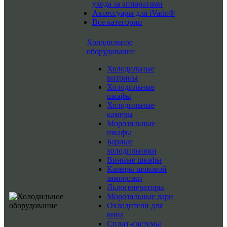
ухода за аппаратами
Аксессуары для iVario®
Все категории
Холодильное
оборудование
Холодильные
витрины
Холодильные
шкафы
Холодильные
камеры
Морозильные
шкафы
Барные
холодильники
Винные шкафы
Камеры шоковой
заморозки
Льдогенераторы
Морозильные лари
Охладители для
вина
Сплит-системы