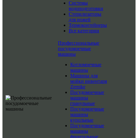
Системы
водоподготовки
Стерилизаторы
для ножей
Термоконтейнеры
Все категории
Профессиональные
посудомоечные
машины
Котломоечные
машины
Машины для
мойки инвентаря
Zernike
Посудомоечные
машины
гранульные
Посудомоечные
машины
купольные
Посудомоечные
машины
фронтальные