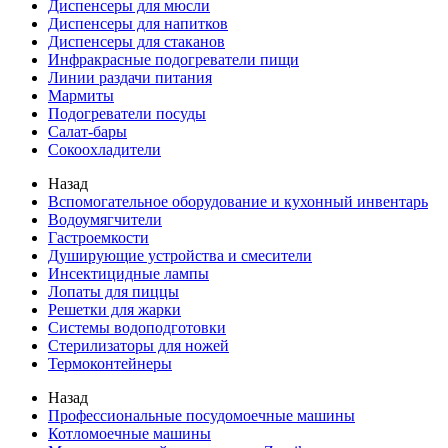
Диспенсеры для мюсли
Диспенсеры для напитков
Диспенсеры для стаканов
Инфракрасные подогреватели пищи
Линии раздачи питания
Мармиты
Подогреватели посуды
Салат-бары
Сокоохладители
Назад
Вспомогательное оборудование и кухонный инвентарь
Водоумягчители
Гастроемкости
Душирующие устройства и смесители
Инсектицидные лампы
Лопаты для пиццы
Решетки для жарки
Системы водоподготовки
Стерилизаторы для ножей
Термоконтейнеры
Назад
Профессиональные посудомоечные машины
Котломоечные машины