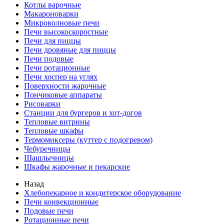
Котлы варочные
Макароноварки
Микроволновые печи
Печи высокоскоростные
Печи для пиццы
Печи дровяные для пиццы
Печи подовые
Печи ротационные
Печи хоспер на углях
Поверхности жарочные
Пончиковые аппараты
Рисоварки
Станции для бургеров и хот-догов
Тепловые витрины
Тепловые шкафы
Термомиксеры (куттер с подогревом)
Чебуречницы
Шашлычницы
Шкафы жарочные и пекарские
Назад
Хлебопекарное и кондитерское оборудование
Печи конвекционные
Подовые печи
Ротационные печи