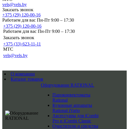
vels@vels.by
Заказать звонок
+375 (29) 120-00-16
Работаем для вас Пн-Пт 9:00 – 17:30
+375 (29) 120-00-16
Работаем для вас Пн-Пт 9:00 – 17:30
Заказать звонок
+375 (33) 623-11-11
MTC
vels@vels.by
О компании
Каталог товаров
Оборудование RATIONAL
Пароконвектоматы
Rational
Кухонные аппараты
Rational iVario
Аксессуары для iCombi
Pro и iCombi Classic
Очистители и средства