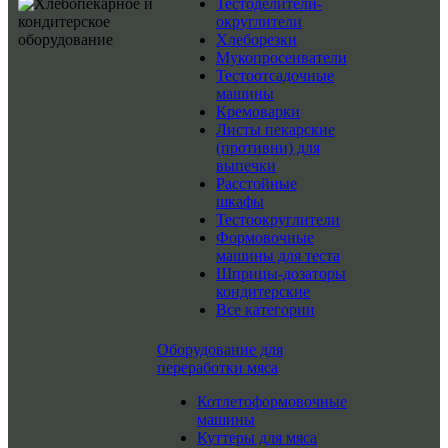
Тестоделители-
округлители
Хлеборезки
Мукопросеиватели
Тестоотсадочные
машины
Кремоварки
Листы пекарские
(противни) для
выпечки
Расстойные
шкафы
Тестоокруглители
Формовочные
машины для теста
Шприцы-дозаторы
кондитерские
Все категории
Оборудование для
переработки мяса
Котлетоформовочные
машины
Куттеры для мяса