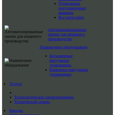
Туннельные
посудомоечные
машины
Все категории
Автоматизированные
линии для пищевого
производства
Упаковочное оборудование
Бескамерные
вакуумные
упаковщики
Камерные вакуумные
упаковщики
Услуги
Технологическое проектирование
Технический сервис
Бренды