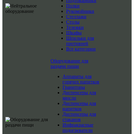
Подтоварники
Полки
Рукомойники
Стеллажи
Столы
Тележки
Шкафы
Шпильки для
противней
Все категории
Оборудование для
раздачи пищи
Аппараты для
горячих напитков
Граниторы
Диспенсеры для
мюсли
Диспенсеры для
напитков
Диспенсеры для
стаканов
Инфракрасные
подогреватели