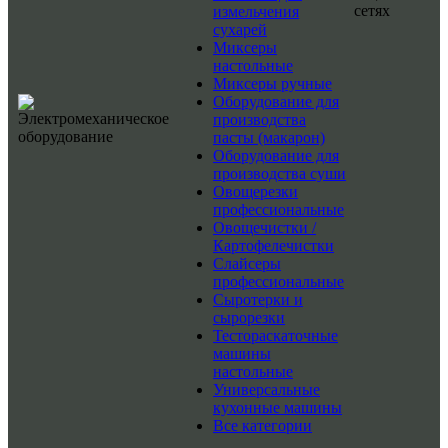
сетях
измельчения
сухарей
Миксеры
настольные
Миксеры ручные
Оборудование для
производства
пасты (макарон)
Оборудование для
производства суши
Овощерезки
профессиональные
Овощечистки /
Картофелечистки
Слайсеры
профессиональные
Сыротерки и
сырорезки
Тестораскаточные
машины
настольные
Универсальные
кухонные машины
Все категории