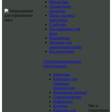
Мясорубки
Пельменные
аппараты
Пилы для мяса
ленточные
Слайсеры
Тендерайзеры для
мяса
Фаршемесы
Шприцы для
наполнения колбас
Все категории
Электромеханическое
оборудование
Блендеры
Бликсеры для
пищевых
производств
Взбиватели барные
Гомогенизаторы
Кофемолки
Мы в
Куттеры
социальных
Машины для