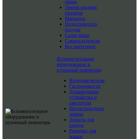
пищи
Линии раздачи
питания
Мармиты
Подогреватели
посуды
Салат-бары
Сокоохладители
Все категории
Вспомогательное
оборудование и
кухонный инвентарь
Водоумягчители
Гастроемкости
Душирующие
устройства и
смесители
Инсектицидные
лампы
Лопаты для
пиццы
Решетки для
жарки