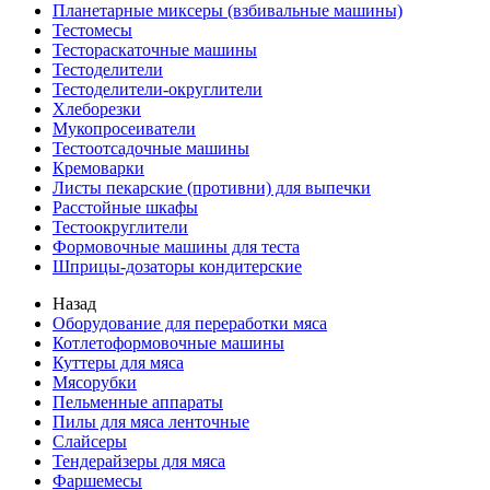
Планетарные миксеры (взбивальные машины)
Тестомесы
Тестораскаточные машины
Тестоделители
Тестоделители-округлители
Хлеборезки
Мукопросеиватели
Тестоотсадочные машины
Кремоварки
Листы пекарские (противни) для выпечки
Расстойные шкафы
Тестоокруглители
Формовочные машины для теста
Шприцы-дозаторы кондитерские
Назад
Оборудование для переработки мяса
Котлетоформовочные машины
Куттеры для мяса
Мясорубки
Пельменные аппараты
Пилы для мяса ленточные
Слайсеры
Тендерайзеры для мяса
Фаршемесы