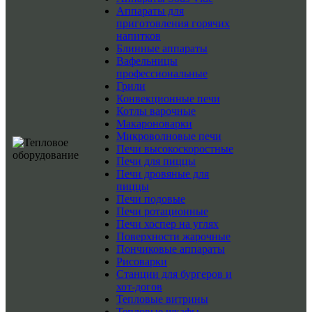
Аппараты для
приготовления горячих
напитков
Блинные аппараты
Вафельницы
профессиональные
Грили
Конвекционные печи
Котлы варочные
Макароноварки
Микроволновые печи
Печи высокоскоростные
Печи для пиццы
Печи дровяные для
пиццы
Печи подовые
Печи ротационные
Печи хоспер на углях
Поверхности жарочные
Пончиковые аппараты
Рисоварки
Станции для бургеров и
хот-догов
Тепловые витрины
Тепловые шкафы