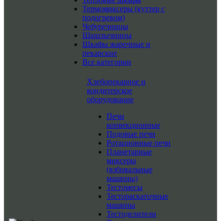
Термомиксеры (куттер с
подогревом)
Чебуречницы
Шашлычницы
Шкафы жарочные и
пекарские
Все категории
Хлебопекарное и
кондитерское
оборудование
Печи
конвекционные
Подовые печи
Ротационные печи
Планетарные
миксеры
(взбивальные
машины)
Тестомесы
Тестораскаточные
машины
Тестоделители