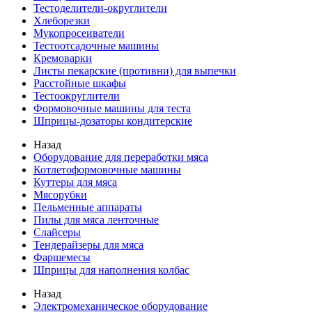
Тестоделители-округлители
Хлеборезки
Мукопросеиватели
Тестоотсадочные машины
Кремоварки
Листы пекарские (противни) для выпечки
Расстойные шкафы
Тестоокруглители
Формовочные машины для теста
Шприцы-дозаторы кондитерские
Назад
Оборудование для переработки мяса
Котлетоформовочные машины
Куттеры для мяса
Мясорубки
Пельменные аппараты
Пилы для мяса ленточные
Слайсеры
Тендерайзеры для мяса
Фаршемесы
Шприцы для наполнения колбас
Назад
Электромеханическое оборудование