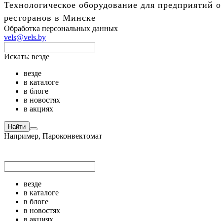
Технологическое оборудование для предприятий о
ресторанов в Минске
Обработка персональных данных
vels@vels.by
Искать:
везде
везде
в каталоге
в блоге
в новостях
в акциях
Найти
Например,
Пароконвектомат
везде
в каталоге
в блоге
в новостях
в акциях