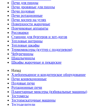
Печи для пиццы
Печи дровяные для пиццы
Печи подовые
Печи ротационные
Печи хоспер на углях
Поверхности жарочные
Пончиковые аппараты
Рисоварки
Станции для бургеров и хот-догов
Тепловые витрины
Тепловые шкафы
Термомиксеры (куттер с подогревом)
Чебуречницы
Шашлычницы
Шкафы жарочные и пекарские
Назад
Хлебопекарное и кондитерское оборудование
Печи конвекционные
Подовые печи
Ротационные печи
Планетарные миксеры (взбивальные машины)
Тестомесы
Тестораскаточные машины
Тестоделители