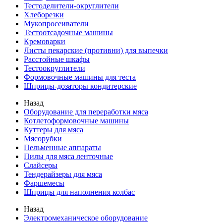
Тестоделители-округлители
Хлеборезки
Мукопросеиватели
Тестоотсадочные машины
Кремоварки
Листы пекарские (противни) для выпечки
Расстойные шкафы
Тестоокруглители
Формовочные машины для теста
Шприцы-дозаторы кондитерские
Назад
Оборудование для переработки мяса
Котлетоформовочные машины
Куттеры для мяса
Мясорубки
Пельменные аппараты
Пилы для мяса ленточные
Слайсеры
Тендерайзеры для мяса
Фаршемесы
Шприцы для наполнения колбас
Назад
Электромеханическое оборудование