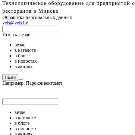
Технологическое оборудование для предприятий о
ресторанов в Минске
Обработка персональных данных
vels@vels.by
Искать:
везде
везде
в каталоге
в блоге
в новостях
в акциях
Найти
Например,
Пароконвектомат
везде
в каталоге
в блоге
в новостях
в акциях