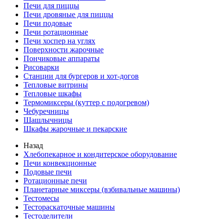
Печи для пиццы
Печи дровяные для пиццы
Печи подовые
Печи ротационные
Печи хоспер на углях
Поверхности жарочные
Пончиковые аппараты
Рисоварки
Станции для бургеров и хот-догов
Тепловые витрины
Тепловые шкафы
Термомиксеры (куттер с подогревом)
Чебуречницы
Шашлычницы
Шкафы жарочные и пекарские
Назад
Хлебопекарное и кондитерское оборудование
Печи конвекционные
Подовые печи
Ротационные печи
Планетарные миксеры (взбивальные машины)
Тестомесы
Тестораскаточные машины
Тестоделители