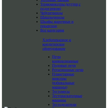
Термомиксеры (куттер с
подогревом)
Чебуречницы
Шашлычницы
Шкафы жарочные и
пекарские
Все категории
Хлебопекарное и
кондитерское
оборудование
Печи
конвекционные
Подовые печи
Ротационные печи
Планетарные
миксеры
(взбивальные
машины)
Тестомесы
Тестораскаточные
машины
Тестоделители