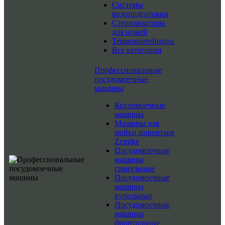
Системы
водоподготовки
Стерилизаторы
для ножей
Термоконтейнеры
Все категории
Профессиональные
посудомоечные
машины
Котломоечные
машины
Машины для
мойки инвентаря
Zernike
Посудомоечные
машины
гранульные
Посудомоечные
машины
купольные
Посудомоечные
машины
фронтальные