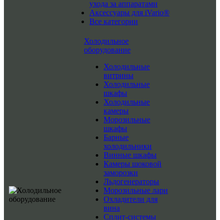
ухода за аппаратами
Аксессуары для iVario®
Все категории
Холодильное
оборудование
Холодильные
витрины
Холодильные
шкафы
Холодильные
камеры
Морозильные
шкафы
Барные
холодильники
Винные шкафы
Камеры шоковой
заморозки
Льдогенераторы
Морозильные лари
Охладители для
вина
Сплит-системы