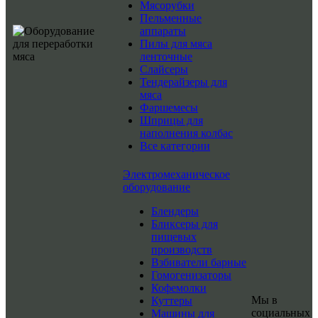
Мясорубки
Пельменные
аппараты
Пилы для мяса
ленточные
Слайсеры
Тендерайзеры для
мяса
Фаршемесы
Шприцы для
наполнения колбас
Все категории
Электромеханическое
оборудование
Блендеры
Бликсеры для
пищевых
производств
Взбиватели барные
Гомогенизаторы
Кофемолки
Мы в
Куттеры
социальных
Машины для