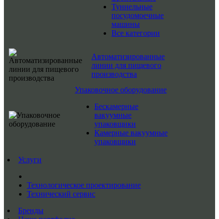
Туннельные
посудомоечные
машины
Все категории
Автоматизированные
линии для пищевого
производства
Упаковочное оборудование
Бескамерные
вакуумные
упаковщики
Камерные вакуумные
упаковщики
Услуги
Технологическое проектирование
Технический сервис
Бренды