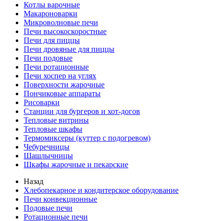
Котлы варочные
Макароноварки
Микроволновые печи
Печи высокоскоростные
Печи для пиццы
Печи дровяные для пиццы
Печи подовые
Печи ротационные
Печи хоспер на углях
Поверхности жарочные
Пончиковые аппараты
Рисоварки
Станции для бургеров и хот-догов
Тепловые витрины
Тепловые шкафы
Термомиксеры (куттер с подогревом)
Чебуречницы
Шашлычницы
Шкафы жарочные и пекарские
Назад
Хлебопекарное и кондитерское оборудование
Печи конвекционные
Подовые печи
Ротационные печи