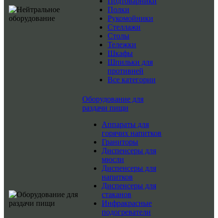
Подтоварники
Полки
Рукомойники
Стеллажи
Столы
Тележки
Шкафы
Шпильки для
противней
Все категории
Оборудование для
раздачи пищи
Аппараты для
горячих напитков
Граниторы
Диспенсеры для
мюсли
Диспенсеры для
напитков
Диспенсеры для
стаканов
Инфракрасные
подогреватели