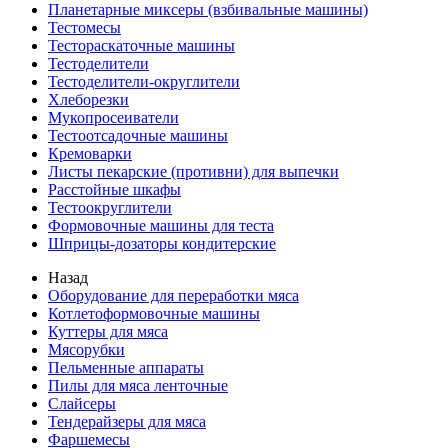
Планетарные миксеры (взбивальные машины)
Тестомесы
Тестораскаточные машины
Тестоделители
Тестоделители-округлители
Хлеборезки
Мукопросеиватели
Тестоотсадочные машины
Кремоварки
Листы пекарские (противни) для выпечки
Расстойные шкафы
Тестоокруглители
Формовочные машины для теста
Шприцы-дозаторы кондитерские
Назад
Оборудование для переработки мяса
Котлетоформовочные машины
Куттеры для мяса
Мясорубки
Пельменные аппараты
Пилы для мяса ленточные
Слайсеры
Тендерайзеры для мяса
Фаршемесы