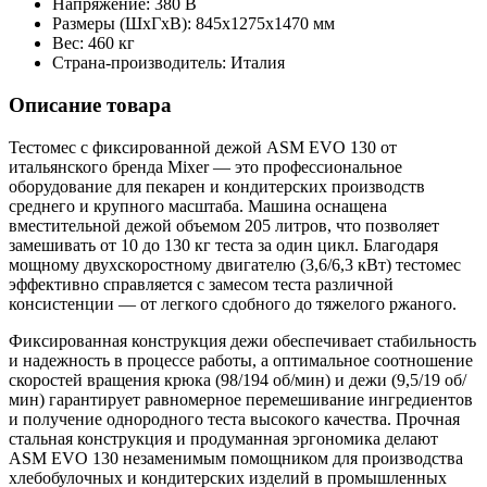
Напряжение: 380 В
Размеры (ШхГхВ): 845х1275х1470 мм
Вес: 460 кг
Страна-производитель: Италия
Описание товара
Тестомес с фиксированной дежой ASM EVO 130 от
итальянского бренда Mixer — это профессиональное
оборудование для пекарен и кондитерских производств
среднего и крупного масштаба. Машина оснащена
вместительной дежой объемом 205 литров, что позволяет
замешивать от 10 до 130 кг теста за один цикл. Благодаря
мощному двухскоростному двигателю (3,6/6,3 кВт) тестомес
эффективно справляется с замесом теста различной
консистенции — от легкого сдобного до тяжелого ржаного.
Фиксированная конструкция дежи обеспечивает стабильность
и надежность в процессе работы, а оптимальное соотношение
скоростей вращения крюка (98/194 об/мин) и дежи (9,5/19 об/
мин) гарантирует равномерное перемешивание ингредиентов
и получение однородного теста высокого качества. Прочная
стальная конструкция и продуманная эргономика делают
ASM EVO 130 незаменимым помощником для производства
хлебобулочных и кондитерских изделий в промышленных