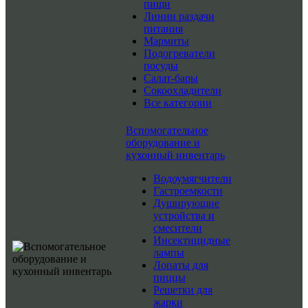
пищи
Линии раздачи
питания
Мармиты
Подогреватели
посуды
Салат-бары
Сокоохладители
Все категории
Вспомогательное
оборудование и
кухонный инвентарь
Водоумягчители
Гастроемкости
Душирующие
устройства и
смесители
Инсектицидные
лампы
Лопаты для
пиццы
Решетки для
жарки