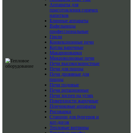
Аппараты для
приготовления горячих
напитков
Блинные аппараты
Вафельницы
профессиональные
Грили
Конвекционные печи
Котлы варочные
Макароноварки
Микроволновые печи
Печи высокоскоростные
Печи для пиццы
Печи дровяные для
пиццы
Печи подовые
Печи ротационные
Печи хоспер на углях
Поверхности жарочные
Пончиковые аппараты
Рисоварки
Станции для бургеров и
хот-догов
Тепловые витрины
Тепловые шкафы