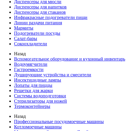
Диспенсеры для мюсли
Диспенсеры для напитков
Диспенсеры для стаканов
Инфракрасные подогреватели пищи
Линии раздачи питания
Мармиты
Подогреватели посуды
Салат-бары
Сокоохладители
Назад
Вспомогательное оборудование и кухонный инвентарь
Водоумягчители
Гастроемкости
Душирующие устройства и смесители
Инсектицидные лампы
Лопаты для пиццы
Решетки для жарки
Системы водоподготовки
Стерилизаторы для ножей
Термоконтейнеры
Назад
Профессиональные посудомоечные машины
Котломоечные машины