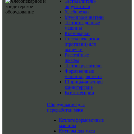
Тестоделители-
округлители
Хлеборезки
Мукопросеиватели
Тестоотсадочные
машины
Кремоварки
Листы пекарские
(противни) для
выпечки
Расстойные
шкафы
Тестоокруглители
Формовочные
машины для теста
Шприцы-дозаторы
кондитерские
Все категории
Оборудование для
переработки мяса
Котлетоформовочные
машины
Куттеры для мяса