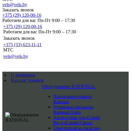
vels@vels.by
Заказать звонок
+375 (29) 120-00-16
Работаем для вас Пн-Пт 9:00 – 17:30
+375 (29) 120-00-16
Работаем для вас Пн-Пт 9:00 – 17:30
Заказать звонок
+375 (33) 623-11-11
MTC
vels@vels.by
О компании
Каталог товаров
Оборудование RATIONAL
Пароконвектоматы
Rational
Кухонные аппараты
Rational iVario
Аксессуары для iCombi
Pro и iCombi Classic
Очистители и средства