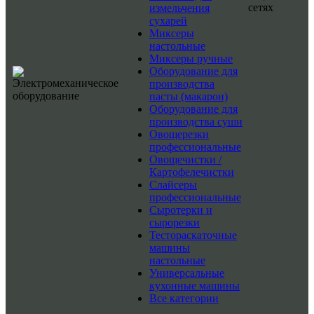
сетях
измельчения
сухарей
Миксеры
настольные
Миксеры ручные
Оборудование для
производства
пасты (макарон)
Оборудование для
производства суши
Овощерезки
профессиональные
Овощечистки /
Картофелечистки
Слайсеры
профессиональные
Сыротерки и
сырорезки
Тестораскаточные
машины
настольные
Универсальные
кухонные машины
Все категории