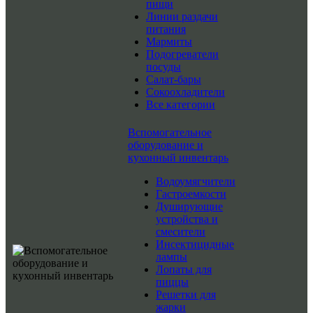
пищи
Линии раздачи
питания
Мармиты
Подогреватели
посуды
Салат-бары
Сокоохладители
Все категории
Вспомогательное
оборудование и
кухонный инвентарь
Водоумягчители
Гастроемкости
Душирующие
устройства и
смесители
Инсектицидные
лампы
Лопаты для
пиццы
Решетки для
жарки