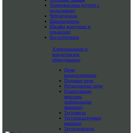
Термомиксеры (куттер с
подогревом)
Чебуречницы
Шашлычницы
Шкафы жарочные и
пекарские
Все категории
Хлебопекарное и
кондитерское
оборудование
Печи
конвекционные
Подовые печи
Ротационные печи
Планетарные
миксеры
(взбивальные
машины)
Тестомесы
Тестораскаточные
машины
Тестоделители