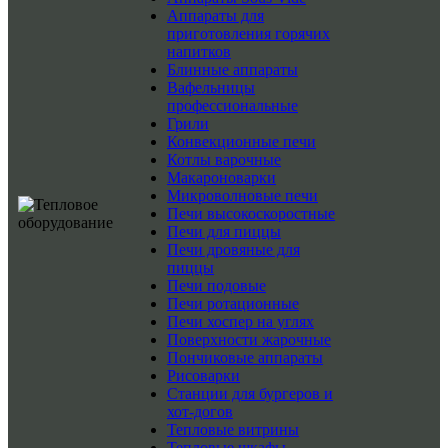
Аппараты для
приготовления горячих
напитков
Блинные аппараты
Вафельницы
профессиональные
Грили
Конвекционные печи
Котлы варочные
Макароноварки
Микроволновые печи
Печи высокоскоростные
Печи для пиццы
Печи дровяные для
пиццы
Печи подовые
Печи ротационные
Печи хоспер на углях
Поверхности жарочные
Пончиковые аппараты
Рисоварки
Станции для бургеров и
хот-догов
Тепловые витрины
Тепловые шкафы