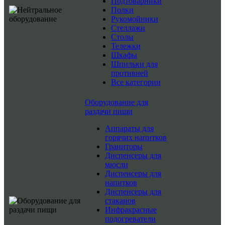
Подтоварники
Полки
Рукомойники
Стеллажи
Столы
Тележки
Шкафы
Шпильки для
противней
Все категории
Оборудование для
раздачи пищи
Аппараты для
горячих напитков
Граниторы
Диспенсеры для
мюсли
Диспенсеры для
напитков
Диспенсеры для
стаканов
Инфракрасные
подогреватели