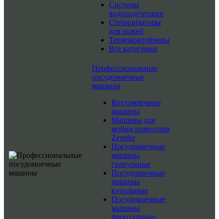
Системы
водоподготовки
Стерилизаторы
для ножей
Термоконтейнеры
Все категории
Профессиональные
посудомоечные
машины
Котломоечные
машины
Машины для
мойки инвентаря
Zernike
Посудомоечные
машины
гранульные
Посудомоечные
машины
купольные
Посудомоечные
машины
фронтальные