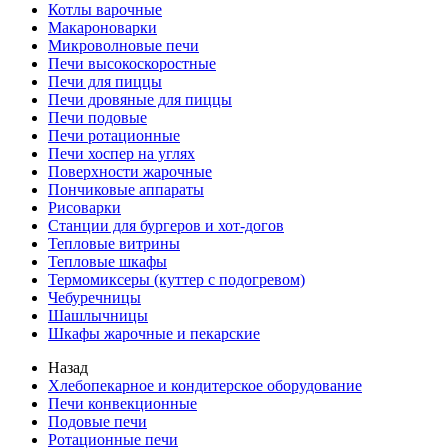
Котлы варочные
Макароноварки
Микроволновые печи
Печи высокоскоростные
Печи для пиццы
Печи дровяные для пиццы
Печи подовые
Печи ротационные
Печи хоспер на углях
Поверхности жарочные
Пончиковые аппараты
Рисоварки
Станции для бургеров и хот-догов
Тепловые витрины
Тепловые шкафы
Термомиксеры (куттер с подогревом)
Чебуречницы
Шашлычницы
Шкафы жарочные и пекарские
Назад
Хлебопекарное и кондитерское оборудование
Печи конвекционные
Подовые печи
Ротационные печи