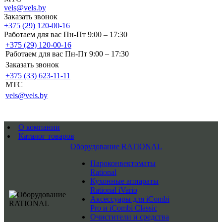
vels@vels.by
Заказать звонок
+375 (29) 120-00-16
Работаем для вас Пн-Пт 9:00 – 17:30
+375 (29) 120-00-16
Работаем для вас Пн-Пт 9:00 – 17:30
Заказать звонок
+375 (33) 623-11-11
MTC
vels@vels.by
О компании
Каталог товаров
Оборудование RATIONAL
Пароконвектоматы
Rational
Кухонные аппараты
Rational iVario
Аксессуары для iCombi
Pro и iCombi Classic
Очистители и средства