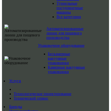
Туннельные
посудомоечные
машины
Все категории
Автоматизированные
линии для пищевого
производства
Упаковочное оборудование
Бескамерные
вакуумные
упаковщики
Камерные вакуумные
упаковщики
Услуги
Технологическое проектирование
Технический сервис
Бренды