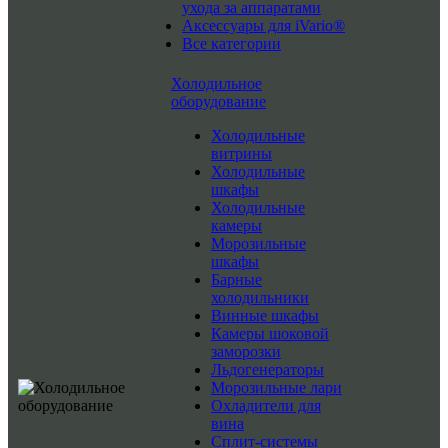
ухода за аппаратами
Аксессуары для iVario®
Все категории
Холодильное
оборудование
Холодильные
витрины
Холодильные
шкафы
Холодильные
камеры
Морозильные
шкафы
Барные
холодильники
Винные шкафы
Камеры шоковой
заморозки
Льдогенераторы
Морозильные лари
Охладители для
вина
Сплит-системы