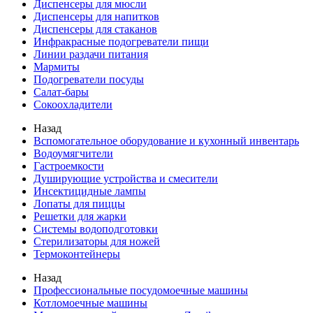
Диспенсеры для мюсли
Диспенсеры для напитков
Диспенсеры для стаканов
Инфракрасные подогреватели пищи
Линии раздачи питания
Мармиты
Подогреватели посуды
Салат-бары
Сокоохладители
Назад
Вспомогательное оборудование и кухонный инвентарь
Водоумягчители
Гастроемкости
Душирующие устройства и смесители
Инсектицидные лампы
Лопаты для пиццы
Решетки для жарки
Системы водоподготовки
Стерилизаторы для ножей
Термоконтейнеры
Назад
Профессиональные посудомоечные машины
Котломоечные машины