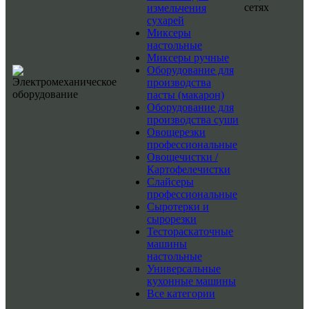
сетях
измельчения
сухарей
Миксеры
настольные
Миксеры ручные
Оборудование для
производства
пасты (макарон)
Оборудование для
производства суши
Овощерезки
профессиональные
Овощечистки /
Картофелечистки
Слайсеры
профессиональные
Сыротерки и
сырорезки
Тестораскаточные
машины
настольные
Универсальные
кухонные машины
Все категории