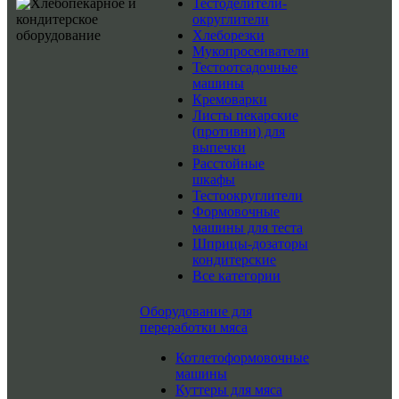
Тестоделители-
округлители
Хлеборезки
Мукопросеиватели
Тестоотсадочные
машины
Кремоварки
Листы пекарские
(противни) для
выпечки
Расстойные
шкафы
Тестоокруглители
Формовочные
машины для теста
Шприцы-дозаторы
кондитерские
Все категории
Оборудование для
переработки мяса
Котлетоформовочные
машины
Куттеры для мяса