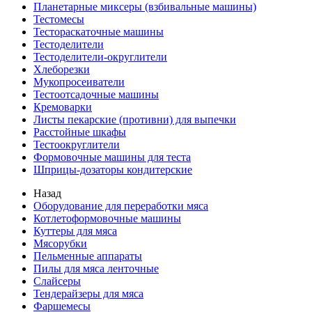
Планетарные миксеры (взбивальные машины)
Тестомесы
Тестораскаточные машины
Тестоделители
Тестоделители-округлители
Хлеборезки
Мукопросеиватели
Тестоотсадочные машины
Кремоварки
Листы пекарские (противни) для выпечки
Расстойные шкафы
Тестоокруглители
Формовочные машины для теста
Шприцы-дозаторы кондитерские
Назад
Оборудование для переработки мяса
Котлетоформовочные машины
Куттеры для мяса
Мясорубки
Пельменные аппараты
Пилы для мяса ленточные
Слайсеры
Тендерайзеры для мяса
Фаршемесы