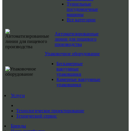
Туннельные
посудомоечные
машины
Все категории
Автоматизированные
линии для пищевого
производства
Упаковочное оборудование
Бескамерные
вакуумные
упаковщики
Камерные вакуумные
упаковщики
Услуги
Технологическое проектирование
Технический сервис
Бренды