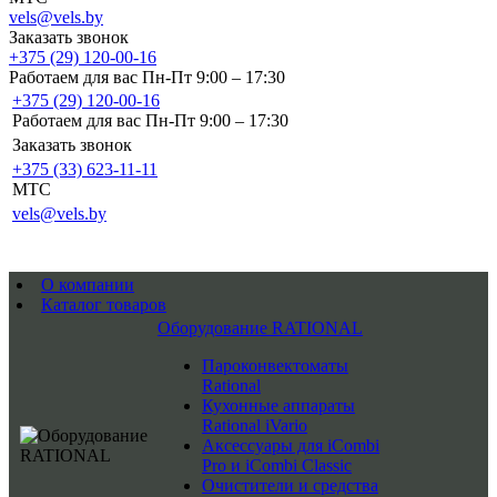
vels@vels.by
Заказать звонок
+375 (29) 120-00-16
Работаем для вас Пн-Пт 9:00 – 17:30
+375 (29) 120-00-16
Работаем для вас Пн-Пт 9:00 – 17:30
Заказать звонок
+375 (33) 623-11-11
MTC
vels@vels.by
О компании
Каталог товаров
Оборудование RATIONAL
Пароконвектоматы
Rational
Кухонные аппараты
Rational iVario
Аксессуары для iCombi
Pro и iCombi Classic
Очистители и средства