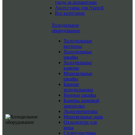
ухода за аппаратами
Аксессуары для iVario®
Все категории
Холодильное
оборудование
Холодильные
витрины
Холодильные
шкафы
Холодильные
камеры
Морозильные
шкафы
Барные
холодильники
Винные шкафы
Камеры шоковой
заморозки
Льдогенераторы
Морозильные лари
Охладители для
вина
Сплит-системы