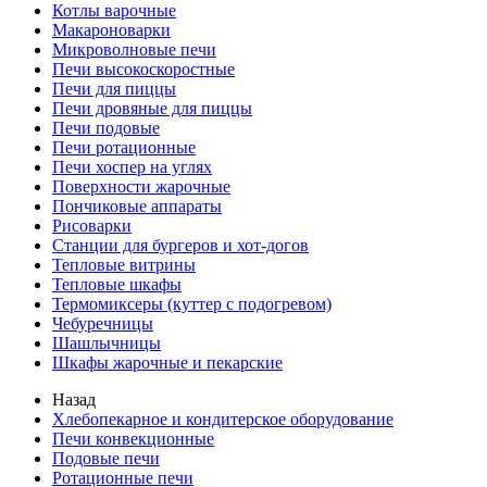
Котлы варочные
Макароноварки
Микроволновые печи
Печи высокоскоростные
Печи для пиццы
Печи дровяные для пиццы
Печи подовые
Печи ротационные
Печи хоспер на углях
Поверхности жарочные
Пончиковые аппараты
Рисоварки
Станции для бургеров и хот-догов
Тепловые витрины
Тепловые шкафы
Термомиксеры (куттер с подогревом)
Чебуречницы
Шашлычницы
Шкафы жарочные и пекарские
Назад
Хлебопекарное и кондитерское оборудование
Печи конвекционные
Подовые печи
Ротационные печи