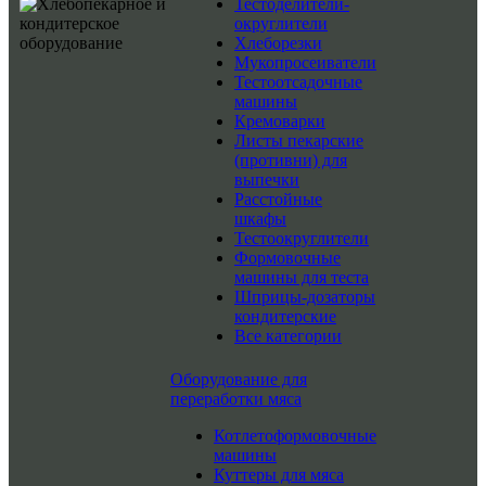
Тестоделители-
округлители
Хлеборезки
Мукопросеиватели
Тестоотсадочные
машины
Кремоварки
Листы пекарские
(противни) для
выпечки
Расстойные
шкафы
Тестоокруглители
Формовочные
машины для теста
Шприцы-дозаторы
кондитерские
Все категории
Оборудование для
переработки мяса
Котлетоформовочные
машины
Куттеры для мяса