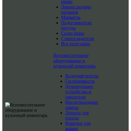
пищи
Линии раздачи
питания
Мармиты
Подогреватели
посуды
Салат-бары
Сокоохладители
Все категории
Вспомогательное
оборудование и
кухонный инвентарь
Водоумягчители
Гастроемкости
Душирующие
устройства и
смесители
Инсектицидные
лампы
Лопаты для
пиццы
Решетки для
жарки