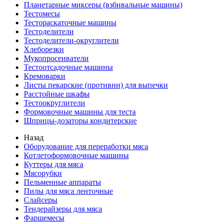
Планетарные миксеры (взбивальные машины)
Тестомесы
Тестораскаточные машины
Тестоделители
Тестоделители-округлители
Хлеборезки
Мукопросеиватели
Тестоотсадочные машины
Кремоварки
Листы пекарские (противни) для выпечки
Расстойные шкафы
Тестоокруглители
Формовочные машины для теста
Шприцы-дозаторы кондитерские
Назад
Оборудование для переработки мяса
Котлетоформовочные машины
Куттеры для мяса
Мясорубки
Пельменные аппараты
Пилы для мяса ленточные
Слайсеры
Тендерайзеры для мяса
Фаршемесы