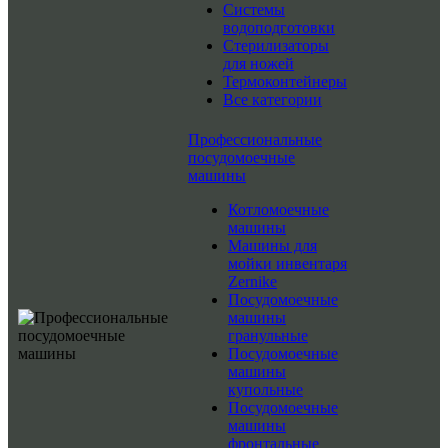
Системы
водоподготовки
Стерилизаторы
для ножей
Термоконтейнеры
Все категории
Профессиональные
посудомоечные
машины
Котломоечные
машины
Машины для
мойки инвентаря
Zernike
Посудомоечные
машины
гранульные
Посудомоечные
машины
купольные
Посудомоечные
машины
фронтальные