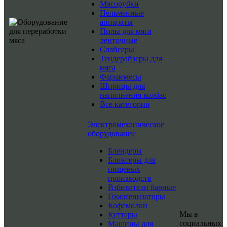
Мясорубки
Пельменные
аппараты
Пилы для мяса
ленточные
Слайсеры
Тендерайзеры для
мяса
Фаршемесы
Шприцы для
наполнения колбас
Все категории
Электромеханическое
оборудование
Блендеры
Бликсеры для
пищевых
производств
Взбиватели барные
Гомогенизаторы
Кофемолки
Мы в
Куттеры
социальных
Машины для