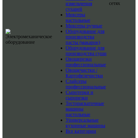
сетях
измельчения
сухарей
Миксеры
настольные
Миксеры ручные
Оборудование для
производства
пасты (макарон)
Оборудование для
производства суши
Овощерезки
профессиональные
Овощечистки /
Картофелечистки
Слайсеры
профессиональные
Сыротерки и
сырорезки
Тестораскаточные
машины
настольные
Универсальные
кухонные машины
Все категории