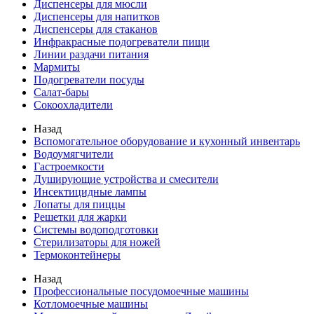
Диспенсеры для мюсли
Диспенсеры для напитков
Диспенсеры для стаканов
Инфракрасные подогреватели пищи
Линии раздачи питания
Мармиты
Подогреватели посуды
Салат-бары
Сокоохладители
Назад
Вспомогательное оборудование и кухонный инвентарь
Водоумягчители
Гастроемкости
Душирующие устройства и смесители
Инсектицидные лампы
Лопаты для пиццы
Решетки для жарки
Системы водоподготовки
Стерилизаторы для ножей
Термоконтейнеры
Назад
Профессиональные посудомоечные машины
Котломоечные машины