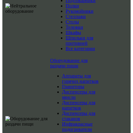
Подтоварники
Полки
Рукомойники
Стеллажи
Столы
Тележки
Шкафы
Шпильки для
противней
Все категории
Оборудование для
раздачи пищи
Аппараты для
горячих напитков
Граниторы
Диспенсеры для
мюсли
Диспенсеры для
напитков
Диспенсеры для
стаканов
Инфракрасные
подогреватели