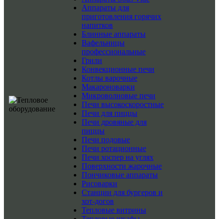
Аппараты для
приготовления горячих
напитков
Блинные аппараты
Вафельницы
профессиональные
Грили
Конвекционные печи
Котлы варочные
Макароноварки
Микроволновые печи
Печи высокоскоростные
Печи для пиццы
Печи дровяные для
пиццы
Печи подовые
Печи ротационные
Печи хоспер на углях
Поверхности жарочные
Пончиковые аппараты
Рисоварки
Станции для бургеров и
хот-догов
Тепловые витрины
Тепловые шкафы