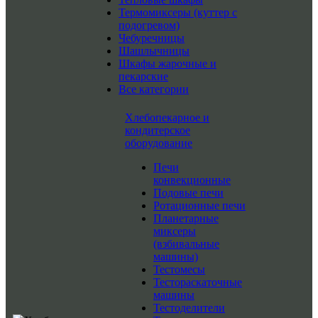
Термомиксеры (куттер с
подогревом)
Чебуречницы
Шашлычницы
Шкафы жарочные и
пекарские
Все категории
Хлебопекарное и
кондитерское
оборудование
Печи
конвекционные
Подовые печи
Ротационные печи
Планетарные
миксеры
(взбивальные
машины)
Тестомесы
Тестораскаточные
машины
Тестоделители