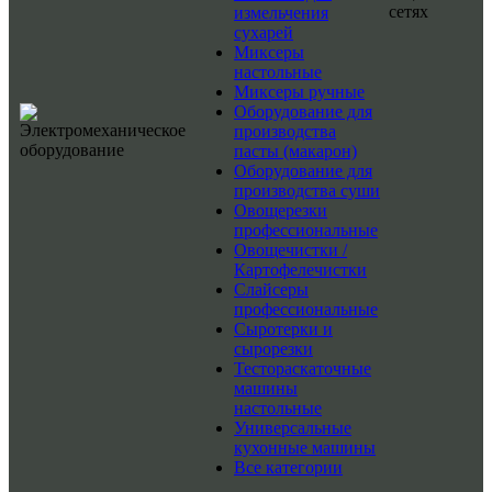
сетях
измельчения
сухарей
Миксеры
настольные
Миксеры ручные
Оборудование для
производства
пасты (макарон)
Оборудование для
производства суши
Овощерезки
профессиональные
Овощечистки /
Картофелечистки
Слайсеры
профессиональные
Сыротерки и
сырорезки
Тестораскаточные
машины
настольные
Универсальные
кухонные машины
Все категории