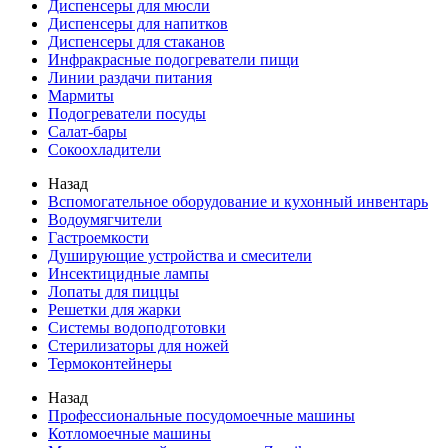
Диспенсеры для мюсли
Диспенсеры для напитков
Диспенсеры для стаканов
Инфракрасные подогреватели пищи
Линии раздачи питания
Мармиты
Подогреватели посуды
Салат-бары
Сокоохладители
Назад
Вспомогательное оборудование и кухонный инвентарь
Водоумягчители
Гастроемкости
Душирующие устройства и смесители
Инсектицидные лампы
Лопаты для пиццы
Решетки для жарки
Системы водоподготовки
Стерилизаторы для ножей
Термоконтейнеры
Назад
Профессиональные посудомоечные машины
Котломоечные машины