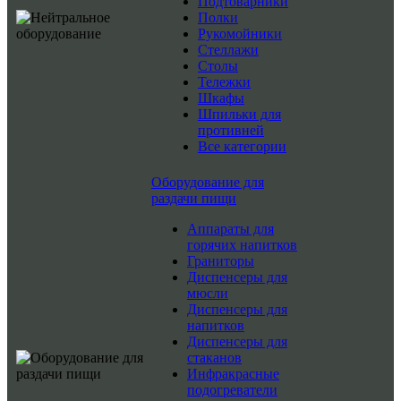
Подтоварники
Полки
Рукомойники
Стеллажи
Столы
Тележки
Шкафы
Шпильки для
противней
Все категории
Оборудование для
раздачи пищи
Аппараты для
горячих напитков
Граниторы
Диспенсеры для
мюсли
Диспенсеры для
напитков
Диспенсеры для
стаканов
Инфракрасные
подогреватели