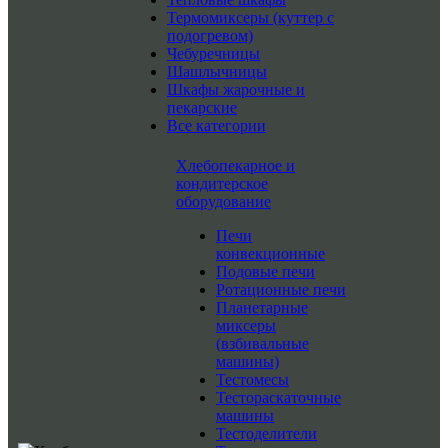
Термомиксеры (куттер с
подогревом)
Чебуречницы
Шашлычницы
Шкафы жарочные и
пекарские
Все категории
Хлебопекарное и
кондитерское
оборудование
Печи
конвекционные
Подовые печи
Ротационные печи
Планетарные
миксеры
(взбивальные
машины)
Тестомесы
Тестораскаточные
машины
Тестоделители