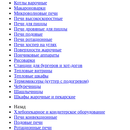
Котлы варочные
Макароноварки
Микроволновые печи
Печи высокоскоростные
Печи для пиццы
Печи дровяные для пиццы
Печи подовые
Печи ротационные
Печи хоспер на углях
Поверхности жарочные
Пончиковые аппараты
Рисоварки
Станции для бургеров и хот-догов
Тепловые витрины
Тепловые шкафы
Термомиксеры (куттер с подогревом)
Чебуречницы
Шашлычницы
Шкафы жарочные и пекарские
Назад
Хлебопекарное и кондитерское оборудование
Печи конвекционные
Подовые печи
Ротационные печи