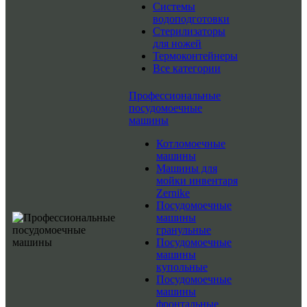
Системы
водоподготовки
Стерилизаторы
для ножей
Термоконтейнеры
Все категории
Профессиональные
посудомоечные
машины
Котломоечные
машины
Машины для
мойки инвентаря
Zernike
Посудомоечные
машины
гранульные
Посудомоечные
машины
купольные
Посудомоечные
машины
фронтальные