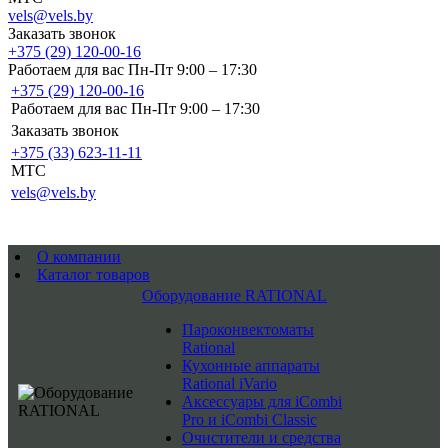
vels@vels.by
Заказать звонок
+375 (29) 120-00-16
Работаем для вас Пн-Пт 9:00 – 17:30
+375 (29) 120-00-16
Работаем для вас Пн-Пт 9:00 – 17:30
Заказать звонок
+375 (33) 623-11-11
MTC
vels@vels.by
О компании
Каталог товаров
Оборудование RATIONAL
Пароконвектоматы
Rational
Кухонные аппараты
Rational iVario
Аксессуары для iCombi
Pro и iCombi Classic
Очистители и средства