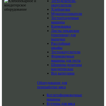
Тестоделители-
округлители
Хлеборезки
Мукопросеиватели
Тестоотсадочные
машины
Кремоварки
Листы пекарские
(противни) для
выпечки
Расстойные
шкафы
Тестоокруглители
Формовочные
машины для теста
Шприцы-дозаторы
кондитерские
Все категории
Оборудование для
переработки мяса
Котлетоформовочные
машины
Куттеры для мяса