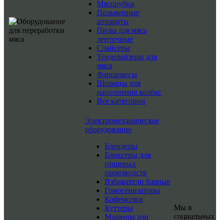
Мясорубки
Пельменные
аппараты
Пилы для мяса
ленточные
Слайсеры
Тендерайзеры для
мяса
Фаршемесы
Шприцы для
наполнения колбас
Все категории
Электромеханическое
оборудование
Блендеры
Бликсеры для
пищевых
производств
Взбиватели барные
Гомогенизаторы
Кофемолки
Мы в
Куттеры
социальных
Машины для