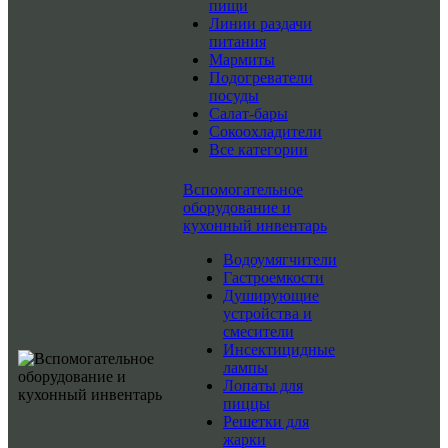
пищи
Линии раздачи
питания
Мармиты
Подогреватели
посуды
Салат-бары
Сокоохладители
Все категории
Вспомогательное
оборудование и
кухонный инвентарь
Водоумягчители
Гастроемкости
Душирующие
устройства и
смесители
Инсектицидные
лампы
Лопаты для
пиццы
Решетки для
жарки