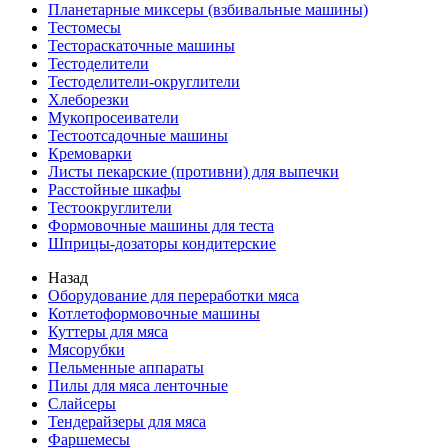
Планетарные миксеры (взбивальные машины)
Тестомесы
Тестораскаточные машины
Тестоделители
Тестоделители-округлители
Хлеборезки
Мукопросеиватели
Тестоотсадочные машины
Кремоварки
Листы пекарские (противни) для выпечки
Расстойные шкафы
Тестоокруглители
Формовочные машины для теста
Шприцы-дозаторы кондитерские
Назад
Оборудование для переработки мяса
Котлетоформовочные машины
Куттеры для мяса
Мясорубки
Пельменные аппараты
Пилы для мяса ленточные
Слайсеры
Тендерайзеры для мяса
Фаршемесы