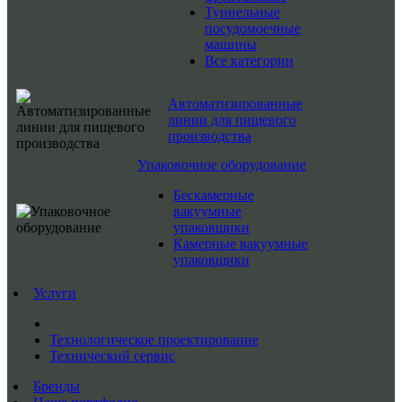
Туннельные
посудомоечные
машины
Все категории
Автоматизированные
линии для пищевого
производства
Упаковочное оборудование
Бескамерные
вакуумные
упаковщики
Камерные вакуумные
упаковщики
Услуги
Технологическое проектирование
Технический сервис
Бренды