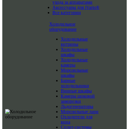
ухода за аппаратами
Аксессуары для iVario®
Все категории
Холодильное
оборудование
Холодильные
витрины
Холодильные
шкафы
Холодильные
камеры
Морозильные
шкафы
Барные
холодильники
Винные шкафы
Камеры шоковой
заморозки
Льдогенераторы
Морозильные лари
Охладители для
вина
Сплит-системы