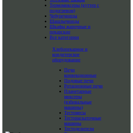
Термомиксеры (куттер с
подогревом)
Чебуречницы
Шашлычницы
Шкафы жарочные и
пекарские
Все категории
Хлебопекарное и
кондитерское
оборудование
Печи
конвекционные
Подовые печи
Ротационные печи
Планетарные
миксеры
(взбивальные
машины)
Тестомесы
Тестораскаточные
машины
Тестоделители