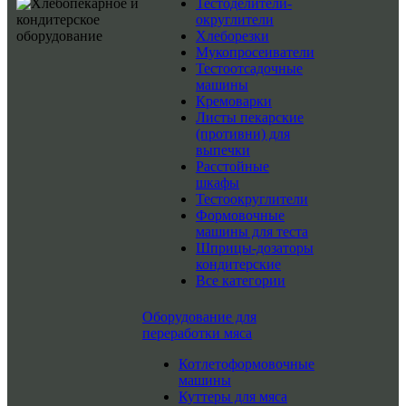
Тестоделители-
округлители
Хлеборезки
Мукопросеиватели
Тестоотсадочные
машины
Кремоварки
Листы пекарские
(противни) для
выпечки
Расстойные
шкафы
Тестоокруглители
Формовочные
машины для теста
Шприцы-дозаторы
кондитерские
Все категории
Оборудование для
переработки мяса
Котлетоформовочные
машины
Куттеры для мяса