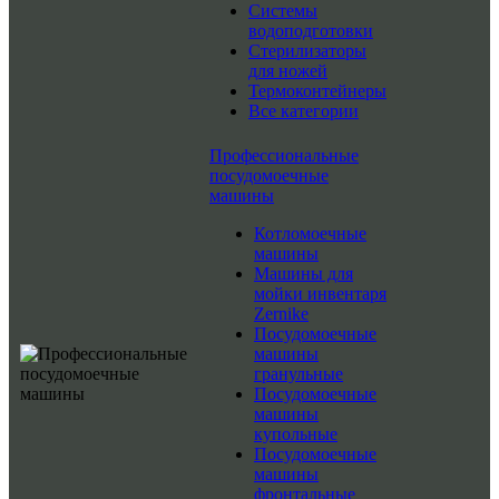
Системы
водоподготовки
Стерилизаторы
для ножей
Термоконтейнеры
Все категории
Профессиональные
посудомоечные
машины
Котломоечные
машины
Машины для
мойки инвентаря
Zernike
Посудомоечные
машины
гранульные
Посудомоечные
машины
купольные
Посудомоечные
машины
фронтальные