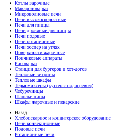
Котлы варочные
Макароноварки
Микроволновые печи
Печи высокоскоростные
Печи для пиццы
Печи дровяные для пиццы
Печи подовые
Печи ротационные
Печи хоспер на углях
Поверхности жарочные
Пончиковые аппараты
Рисоварки
Станции для бургеров и хот-догов
Тепловые витрины
Тепловые шкафы
Термомиксеры (куттер с подогревом)
Чебуречницы
Шашлычницы
Шкафы жарочные и пекарские
Назад
Хлебопекарное и кондитерское оборудование
Печи конвекционные
Подовые печи
Ротационные печи