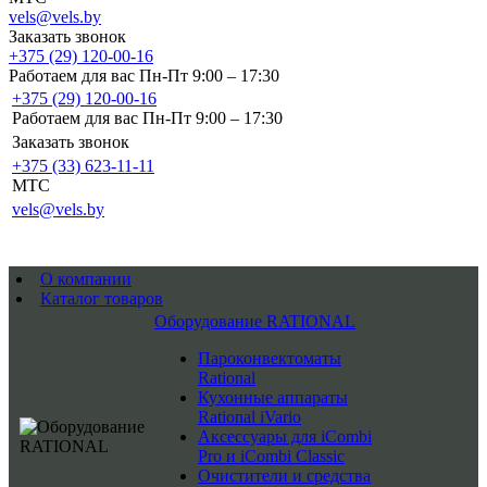
vels@vels.by
Заказать звонок
+375 (29) 120-00-16
Работаем для вас Пн-Пт 9:00 – 17:30
+375 (29) 120-00-16
Работаем для вас Пн-Пт 9:00 – 17:30
Заказать звонок
+375 (33) 623-11-11
MTC
vels@vels.by
О компании
Каталог товаров
Оборудование RATIONAL
Пароконвектоматы
Rational
Кухонные аппараты
Rational iVario
Аксессуары для iCombi
Pro и iCombi Classic
Очистители и средства