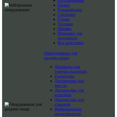
Подтоварники
Полки
Рукомойники
Стеллажи
Столы
Тележки
Шкафы
Шпильки для
противней
Все категории
Оборудование для
раздачи пищи
Аппараты для
горячих напитков
Граниторы
Диспенсеры для
мюсли
Диспенсеры для
напитков
Диспенсеры для
стаканов
Инфракрасные
подогреватели