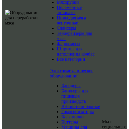
Мясорубки
Пельменные
аппараты
Пилы для мяса
ленточные
Слайсеры
Тендерайзеры для
мяса
Фаршемесы
Шприцы для
наполнения колбас
Все категории
Электромеханическое
оборудование
Блендеры
Бликсеры для
пищевых
производств
Взбиватели барные
Гомогенизаторы
Кофемолки
Мы в
Куттеры
социальных
Машины для