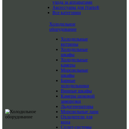
ухода за аппаратами
Аксессуары для iVario®
Все категории
Холодильное
оборудование
Холодильные
витрины
Холодильные
шкафы
Холодильные
камеры
Морозильные
шкафы
Барные
холодильники
Винные шкафы
Камеры шоковой
заморозки
Льдогенераторы
Морозильные лари
Охладители для
вина
Сплит-системы