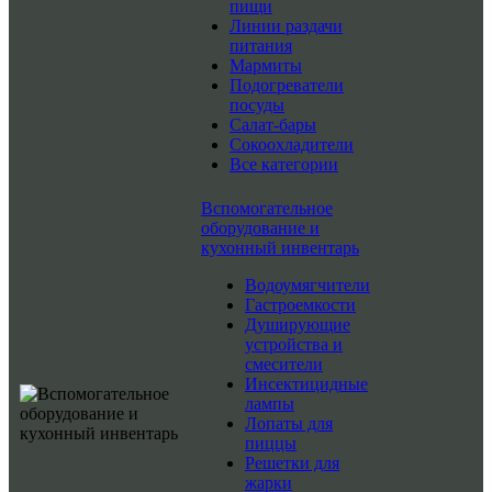
пищи
Линии раздачи
питания
Мармиты
Подогреватели
посуды
Салат-бары
Сокоохладители
Все категории
Вспомогательное
оборудование и
кухонный инвентарь
Водоумягчители
Гастроемкости
Душирующие
устройства и
смесители
Инсектицидные
лампы
Лопаты для
пиццы
Решетки для
жарки