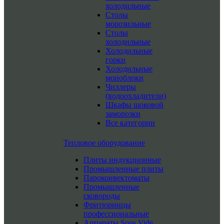
холодильные
Столы
морозильные
Столы
холодильные
Холодильные
горки
Холодильные
моноблоки
Чиллеры
(водоохладители)
Шкафы шоковой
заморозки
Все категории
Тепловое оборудование
Плиты индукционные
Промышленные плиты
Пароконвектоматы
Промышленные
сковороды
Фритюрницы
профессиональные
Аппараты Sous Vide