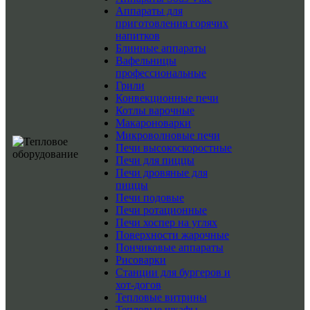
Аппараты для
приготовления горячих
напитков
Блинные аппараты
Вафельницы
профессиональные
Грили
Конвекционные печи
Котлы варочные
Макароноварки
Микроволновые печи
Печи высокоскоростные
Печи для пиццы
Печи дровяные для
пиццы
Печи подовые
Печи ротационные
Печи хоспер на углях
Поверхности жарочные
Пончиковые аппараты
Рисоварки
Станции для бургеров и
хот-догов
Тепловые витрины
Тепловые шкафы