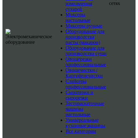
сетях
измельчения
сухарей
Миксеры
настольные
Миксеры ручные
Оборудование для
производства
пасты (макарон)
Оборудование для
производства суши
Овощерезки
профессиональные
Овощечистки /
Картофелечистки
Слайсеры
профессиональные
Сыротерки и
сырорезки
Тестораскаточные
машины
настольные
Универсальные
кухонные машины
Все категории