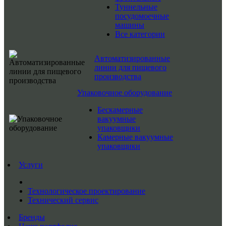
Туннельные
посудомоечные
машины
Все категории
Автоматизированные
линии для пищевого
производства
Упаковочное оборудование
Бескамерные
вакуумные
упаковщики
Камерные вакуумные
упаковщики
Услуги
Технологическое проектирование
Технический сервис
Бренды