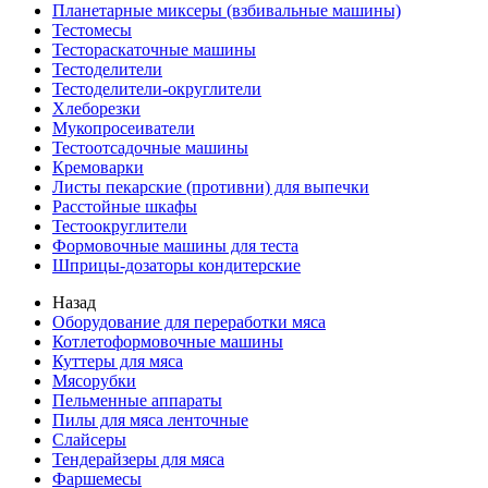
Планетарные миксеры (взбивальные машины)
Тестомесы
Тестораскаточные машины
Тестоделители
Тестоделители-округлители
Хлеборезки
Мукопросеиватели
Тестоотсадочные машины
Кремоварки
Листы пекарские (противни) для выпечки
Расстойные шкафы
Тестоокруглители
Формовочные машины для теста
Шприцы-дозаторы кондитерские
Назад
Оборудование для переработки мяса
Котлетоформовочные машины
Куттеры для мяса
Мясорубки
Пельменные аппараты
Пилы для мяса ленточные
Слайсеры
Тендерайзеры для мяса
Фаршемесы