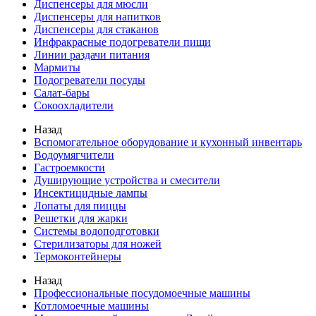
Диспенсеры для мюсли
Диспенсеры для напитков
Диспенсеры для стаканов
Инфракрасные подогреватели пищи
Линии раздачи питания
Мармиты
Подогреватели посуды
Салат-бары
Сокоохладители
Назад
Вспомогательное оборудование и кухонный инвентарь
Водоумягчители
Гастроемкости
Душирующие устройства и смесители
Инсектицидные лампы
Лопаты для пиццы
Решетки для жарки
Системы водоподготовки
Стерилизаторы для ножей
Термоконтейнеры
Назад
Профессиональные посудомоечные машины
Котломоечные машины