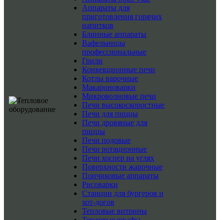
Аппараты для
приготовления горячих
напитков
Блинные аппараты
Вафельницы
профессиональные
Грили
Конвекционные печи
Котлы варочные
Макароноварки
Микроволновые печи
Печи высокоскоростные
Печи для пиццы
Печи дровяные для
пиццы
Печи подовые
Печи ротационные
Печи хоспер на углях
Поверхности жарочные
Пончиковые аппараты
Рисоварки
Станции для бургеров и
хот-догов
Тепловые витрины
Тепловые шкафы