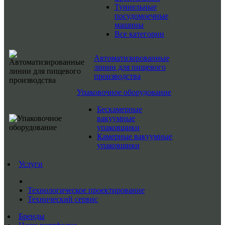
Туннельные
посудомоечные
машины
Все категории
Автоматизированные
линии для пищевого
производства
Упаковочное оборудование
Бескамерные
вакуумные
упаковщики
Камерные вакуумные
упаковщики
Услуги
Технологическое проектирование
Технический сервис
Бренды