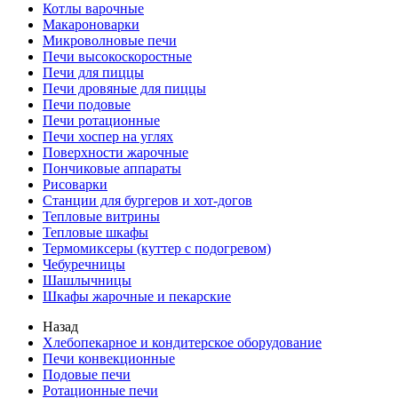
Котлы варочные
Макароноварки
Микроволновые печи
Печи высокоскоростные
Печи для пиццы
Печи дровяные для пиццы
Печи подовые
Печи ротационные
Печи хоспер на углях
Поверхности жарочные
Пончиковые аппараты
Рисоварки
Станции для бургеров и хот-догов
Тепловые витрины
Тепловые шкафы
Термомиксеры (куттер с подогревом)
Чебуречницы
Шашлычницы
Шкафы жарочные и пекарские
Назад
Хлебопекарное и кондитерское оборудование
Печи конвекционные
Подовые печи
Ротационные печи