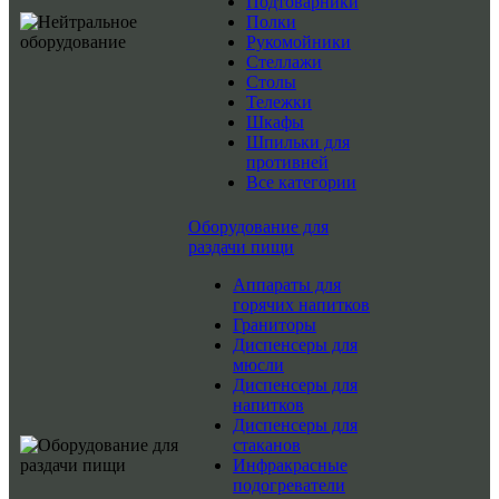
Подтоварники
Полки
Рукомойники
Стеллажи
Столы
Тележки
Шкафы
Шпильки для
противней
Все категории
Оборудование для
раздачи пищи
Аппараты для
горячих напитков
Граниторы
Диспенсеры для
мюсли
Диспенсеры для
напитков
Диспенсеры для
стаканов
Инфракрасные
подогреватели