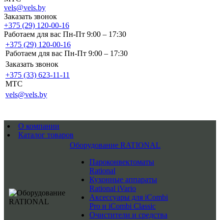
vels@vels.by
Заказать звонок
+375 (29) 120-00-16
Работаем для вас Пн-Пт 9:00 – 17:30
+375 (29) 120-00-16
Работаем для вас Пн-Пт 9:00 – 17:30
Заказать звонок
+375 (33) 623-11-11
MTC
vels@vels.by
О компании
Каталог товаров
Оборудование RATIONAL
Пароконвектоматы
Rational
Кухонные аппараты
Rational iVario
Аксессуары для iCombi
Pro и iCombi Classic
Очистители и средства