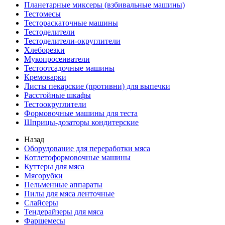
Планетарные миксеры (взбивальные машины)
Тестомесы
Тестораскаточные машины
Тестоделители
Тестоделители-округлители
Хлеборезки
Мукопросеиватели
Тестоотсадочные машины
Кремоварки
Листы пекарские (противни) для выпечки
Расстойные шкафы
Тестоокруглители
Формовочные машины для теста
Шприцы-дозаторы кондитерские
Назад
Оборудование для переработки мяса
Котлетоформовочные машины
Куттеры для мяса
Мясорубки
Пельменные аппараты
Пилы для мяса ленточные
Слайсеры
Тендерайзеры для мяса
Фаршемесы