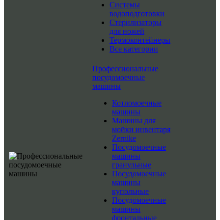
Системы
водоподготовки
Стерилизаторы
для ножей
Термоконтейнеры
Все категории
Профессиональные
посудомоечные
машины
Котломоечные
машины
Машины для
мойки инвентаря
Zernike
Посудомоечные
машины
гранульные
Посудомоечные
машины
купольные
Посудомоечные
машины
фронтальные