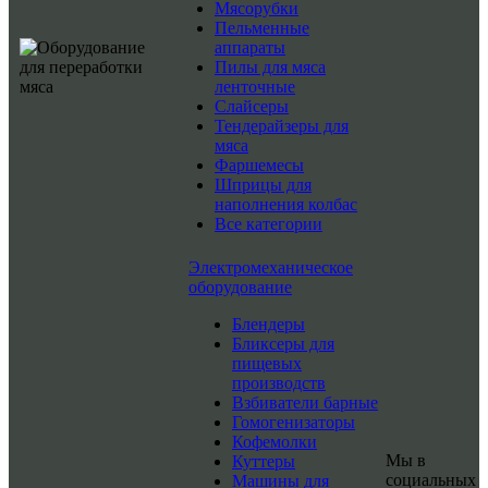
Мясорубки
Пельменные
аппараты
Пилы для мяса
ленточные
Слайсеры
Тендерайзеры для
мяса
Фаршемесы
Шприцы для
наполнения колбас
Все категории
Электромеханическое
оборудование
Блендеры
Бликсеры для
пищевых
производств
Взбиватели барные
Гомогенизаторы
Кофемолки
Мы в
Куттеры
социальных
Машины для