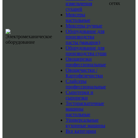
сетях
измельчения
сухарей
Миксеры
настольные
Миксеры ручные
Оборудование для
производства
пасты (макарон)
Оборудование для
производства суши
Овощерезки
профессиональные
Овощечистки /
Картофелечистки
Слайсеры
профессиональные
Сыротерки и
сырорезки
Тестораскаточные
машины
настольные
Универсальные
кухонные машины
Все категории