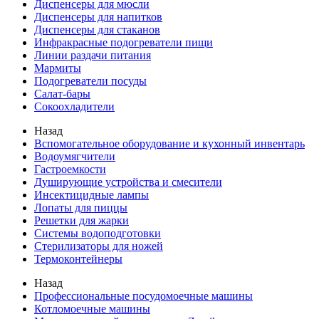
Диспенсеры для мюсли
Диспенсеры для напитков
Диспенсеры для стаканов
Инфракрасные подогреватели пищи
Линии раздачи питания
Мармиты
Подогреватели посуды
Салат-бары
Сокоохладители
Назад
Вспомогательное оборудование и кухонный инвентарь
Водоумягчители
Гастроемкости
Душирующие устройства и смесители
Инсектицидные лампы
Лопаты для пиццы
Решетки для жарки
Системы водоподготовки
Стерилизаторы для ножей
Термоконтейнеры
Назад
Профессиональные посудомоечные машины
Котломоечные машины