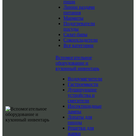
пищи
Линии раздачи
питания
Мармиты
Подогреватели
посуды
Салат-бары
Сокоохладители
Все категории
Вспомогательное
оборудование и
кухонный инвентарь
Водоумягчители
Гастроемкости
Душирующие
устройства и
смесители
Инсектицидные
лампы
Лопаты для
пиццы
Решетки для
жарки