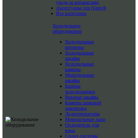
ухода за аппаратами
Аксессуары для iVario®
Все категории
Холодильное
оборудование
Холодильные
витрины
Холодильные
шкафы
Холодильные
камеры
Морозильные
шкафы
Барные
холодильники
Винные шкафы
Камеры шоковой
заморозки
Льдогенераторы
Морозильные лари
Охладители для
вина
Сплит-системы