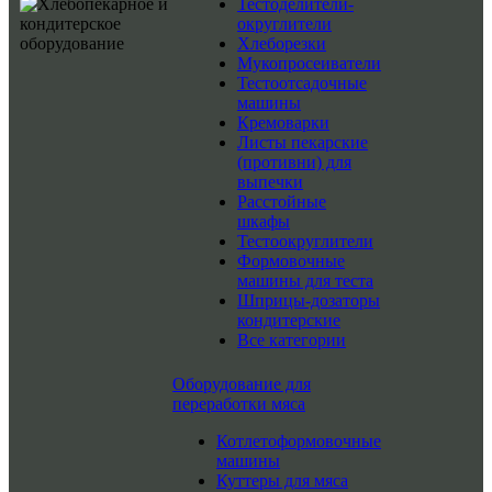
Тестоделители-
округлители
Хлеборезки
Мукопросеиватели
Тестоотсадочные
машины
Кремоварки
Листы пекарские
(противни) для
выпечки
Расстойные
шкафы
Тестоокруглители
Формовочные
машины для теста
Шприцы-дозаторы
кондитерские
Все категории
Оборудование для
переработки мяса
Котлетоформовочные
машины
Куттеры для мяса