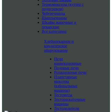
Термомиксеры (куттер с
подогревом)
Чебуречницы
Шашлычницы
Шкафы жарочные и
пекарские
Все категории
Хлебопекарное и
кондитерское
оборудование
Печи
конвекционные
Подовые печи
Ротационные печи
Планетарные
миксеры
(взбивальные
машины)
Тестомесы
Тестораскаточные
машины
Тестоделители