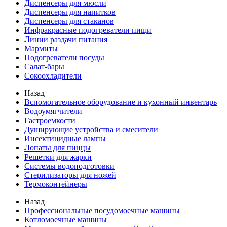
Диспенсеры для мюсли
Диспенсеры для напитков
Диспенсеры для стаканов
Инфракрасные подогреватели пищи
Линии раздачи питания
Мармиты
Подогреватели посуды
Салат-бары
Сокоохладители
Назад
Вспомогательное оборудование и кухонный инвентарь
Водоумягчители
Гастроемкости
Душирующие устройства и смесители
Инсектицидные лампы
Лопаты для пиццы
Решетки для жарки
Системы водоподготовки
Стерилизаторы для ножей
Термоконтейнеры
Назад
Профессиональные посудомоечные машины
Котломоечные машины