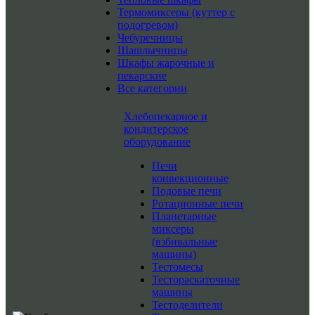
Термомиксеры (куттер с
подогревом)
Чебуречницы
Шашлычницы
Шкафы жарочные и
пекарские
Все категории
Хлебопекарное и
кондитерское
оборудование
Печи
конвекционные
Подовые печи
Ротационные печи
Планетарные
миксеры
(взбивальные
машины)
Тестомесы
Тестораскаточные
машины
Тестоделители