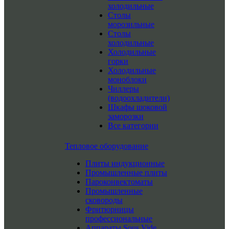
холодильные
Столы
морозильные
Столы
холодильные
Холодильные
горки
Холодильные
моноблоки
Чиллеры
(водоохладители)
Шкафы шоковой
заморозки
Все категории
Тепловое оборудование
Плиты индукционные
Промышленные плиты
Пароконвектоматы
Промышленные
сковороды
Фритюрницы
профессиональные
Аппараты Sous Vide