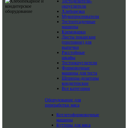
Тестоделители-
округлители
Хлеборезки
Мукопросеиватели
Тестоотсадочные
машины
Кремоварки
Листы пекарские
(противни) для
выпечки
Расстойные
шкафы
Тестоокруглители
Формовочные
машины для теста
Шприцы-дозаторы
кондитерские
Все категории
Оборудование для
переработки мяса
Котлетоформовочные
машины
Куттеры для мяса