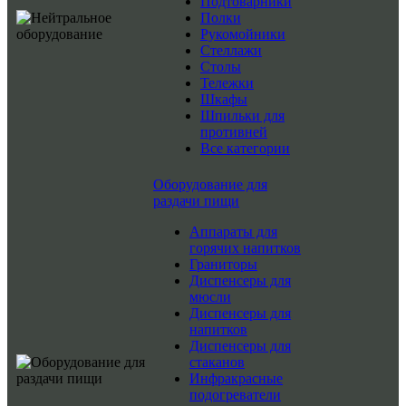
Подтоварники
Полки
Рукомойники
Стеллажи
Столы
Тележки
Шкафы
Шпильки для
противней
Все категории
Оборудование для
раздачи пищи
Аппараты для
горячих напитков
Граниторы
Диспенсеры для
мюсли
Диспенсеры для
напитков
Диспенсеры для
стаканов
Инфракрасные
подогреватели