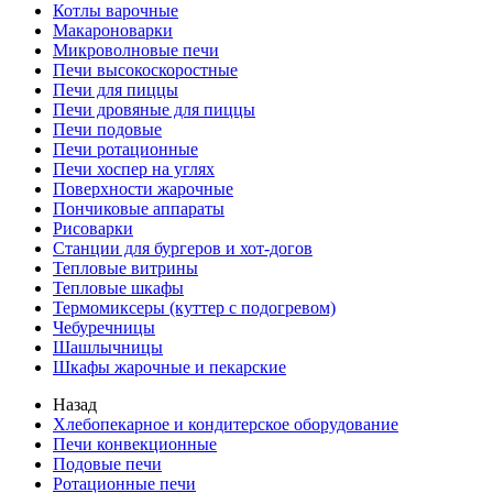
Котлы варочные
Макароноварки
Микроволновые печи
Печи высокоскоростные
Печи для пиццы
Печи дровяные для пиццы
Печи подовые
Печи ротационные
Печи хоспер на углях
Поверхности жарочные
Пончиковые аппараты
Рисоварки
Станции для бургеров и хот-догов
Тепловые витрины
Тепловые шкафы
Термомиксеры (куттер с подогревом)
Чебуречницы
Шашлычницы
Шкафы жарочные и пекарские
Назад
Хлебопекарное и кондитерское оборудование
Печи конвекционные
Подовые печи
Ротационные печи