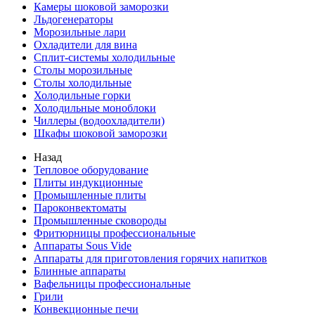
Камеры шоковой заморозки
Льдогенераторы
Морозильные лари
Охладители для вина
Сплит-системы холодильные
Столы морозильные
Столы холодильные
Холодильные горки
Холодильные моноблоки
Чиллеры (водоохладители)
Шкафы шоковой заморозки
Назад
Тепловое оборудование
Плиты индукционные
Промышленные плиты
Пароконвектоматы
Промышленные сковороды
Фритюрницы профессиональные
Аппараты Sous Vide
Аппараты для приготовления горячих напитков
Блинные аппараты
Вафельницы профессиональные
Грили
Конвекционные печи