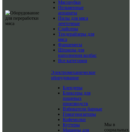
Мясорубки
Пельменные
аппараты
Пилы для мяса
ленточные
Слайсеры
Тендерайзеры для
мяса
Фаршемесы
Шприцы для
наполнения колбас
Все категории
Электромеханическое
оборудование
Блендеры
Бликсеры для
пищевых
производств
Взбиватели барные
Гомогенизаторы
Кофемолки
Мы в
Куттеры
социальных
Машины для