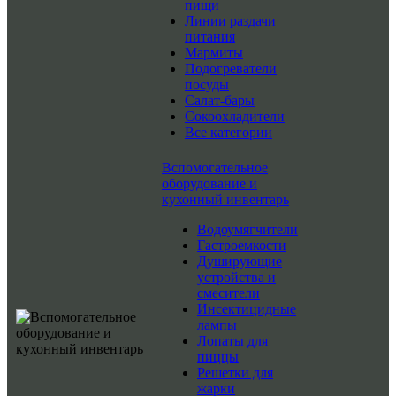
пищи
Линии раздачи
питания
Мармиты
Подогреватели
посуды
Салат-бары
Сокоохладители
Все категории
Вспомогательное
оборудование и
кухонный инвентарь
Водоумягчители
Гастроемкости
Душирующие
устройства и
смесители
Инсектицидные
лампы
Лопаты для
пиццы
Решетки для
жарки