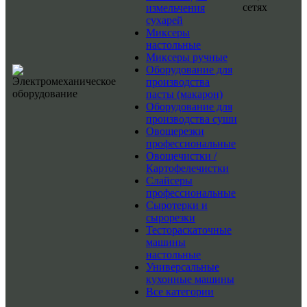
сетях
измельчения
сухарей
Миксеры
настольные
Миксеры ручные
Оборудование для
производства
пасты (макарон)
Оборудование для
производства суши
Овощерезки
профессиональные
Овощечистки /
Картофелечистки
Слайсеры
профессиональные
Сыротерки и
сырорезки
Тестораскаточные
машины
настольные
Универсальные
кухонные машины
Все категории