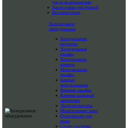
ухода за аппаратами
Аксессуары для iVario®
Все категории
Холодильное
оборудование
Холодильные
витрины
Холодильные
шкафы
Холодильные
камеры
Морозильные
шкафы
Барные
холодильники
Винные шкафы
Камеры шоковой
заморозки
Льдогенераторы
Морозильные лари
Охладители для
вина
Сплит-системы