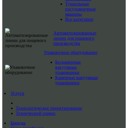
Туннельные
посудомоечные
машины
Все категории
Автоматизированные
линии для пищевого
производства
Упаковочное оборудование
Бескамерные
вакуумные
упаковщики
Камерные вакуумные
упаковщики
Услуги
Технологическое проектирование
Технический сервис
Бренды