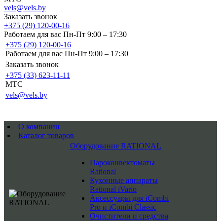
vels@vels.by
Заказать звонок
+375 (29) 120-00-16
Работаем для вас Пн-Пт 9:00 – 17:30
+375 (29) 120-00-16
Работаем для вас Пн-Пт 9:00 – 17:30
Заказать звонок
+375 (33) 623-11-11
MTC
vels@vels.by
О компании
Каталог товаров
Оборудование RATIONAL
Пароконвектоматы
Rational
Кухонные аппараты
Rational iVario
Аксессуары для iCombi
Pro и iCombi Classic
Очистители и средства