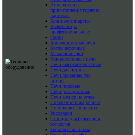
Аппараты для
приготовления горячих
напитков
Блинные аппараты
Вафельницы
профессиональные
Грили
Конвекционные печи
Котлы варочные
Макароноварки
Микроволновые печи
Печи высокоскоростные
Печи для пиццы
Печи дровяные для
пиццы
Печи подовые
Печи ротационные
Печи хоспер на углях
Поверхности жарочные
Пончиковые аппараты
Рисоварки
Станции для бургеров и
хот-догов
Тепловые витрины
Тепловые шкафы