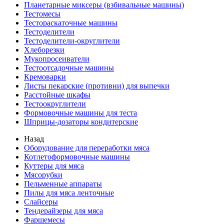
Планетарные миксеры (взбивальные машины)
Тестомесы
Тестораскаточные машины
Тестоделители
Тестоделители-округлители
Хлеборезки
Мукопросеиватели
Тестоотсадочные машины
Кремоварки
Листы пекарские (противни) для выпечки
Расстойные шкафы
Тестоокруглители
Формовочные машины для теста
Шприцы-дозаторы кондитерские
Назад
Оборудование для переработки мяса
Котлетоформовочные машины
Куттеры для мяса
Мясорубки
Пельменные аппараты
Пилы для мяса ленточные
Слайсеры
Тендерайзеры для мяса
Фаршемесы