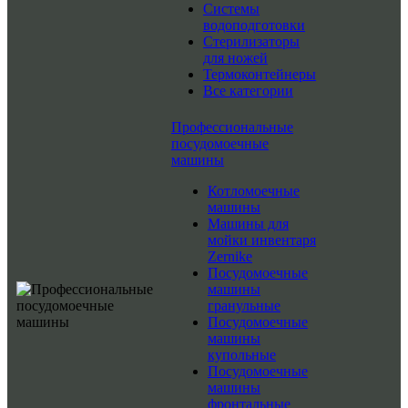
Системы
водоподготовки
Стерилизаторы
для ножей
Термоконтейнеры
Все категории
Профессиональные
посудомоечные
машины
Котломоечные
машины
Машины для
мойки инвентаря
Zernike
Посудомоечные
машины
гранульные
Посудомоечные
машины
купольные
Посудомоечные
машины
фронтальные