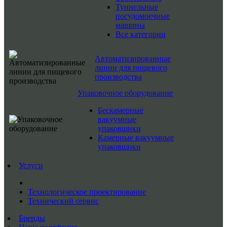
Туннельные
посудомоечные
машины
Все категории
Автоматизированные
линии для пищевого
производства
Упаковочное оборудование
Бескамерные
вакуумные
упаковщики
Камерные вакуумные
упаковщики
Услуги
Технологическое проектирование
Технический сервис
Бренды