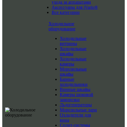
ухода за аппаратами
Аксессуары для iVario®
Все категории
Холодильное
оборудование
Холодильные
витрины
Холодильные
шкафы
Холодильные
камеры
Морозильные
шкафы
Барные
холодильники
Винные шкафы
Камеры шоковой
заморозки
Льдогенераторы
Морозильные лари
Охладители для
вина
Сплит-системы