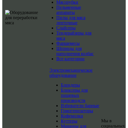
Мясорубки
Пельменные
аппараты
Пилы для мяса
ленточные
Слайсеры
Тендерайзеры для
мяса
Фаршемесы
Шприцы для
наполнения колбас
Все категории
Электромеханическое
оборудование
Блендеры
Бликсеры для
пищевых
производств
Взбиватели барные
Гомогенизаторы
Кофемолки
Мы в
Куттеры
социальных
Машины для