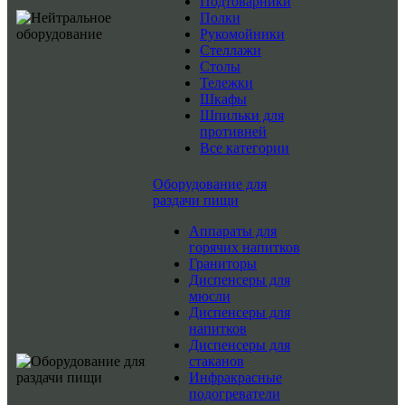
Подтоварники
Полки
Рукомойники
Стеллажи
Столы
Тележки
Шкафы
Шпильки для
противней
Все категории
Оборудование для
раздачи пищи
Аппараты для
горячих напитков
Граниторы
Диспенсеры для
мюсли
Диспенсеры для
напитков
Диспенсеры для
стаканов
Инфракрасные
подогреватели