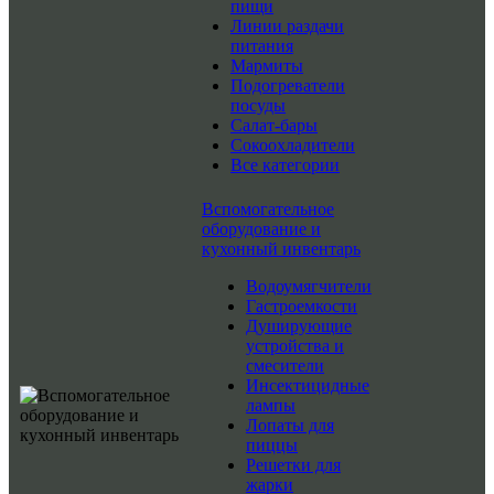
пищи
Линии раздачи
питания
Мармиты
Подогреватели
посуды
Салат-бары
Сокоохладители
Все категории
Вспомогательное
оборудование и
кухонный инвентарь
Водоумягчители
Гастроемкости
Душирующие
устройства и
смесители
Инсектицидные
лампы
Лопаты для
пиццы
Решетки для
жарки