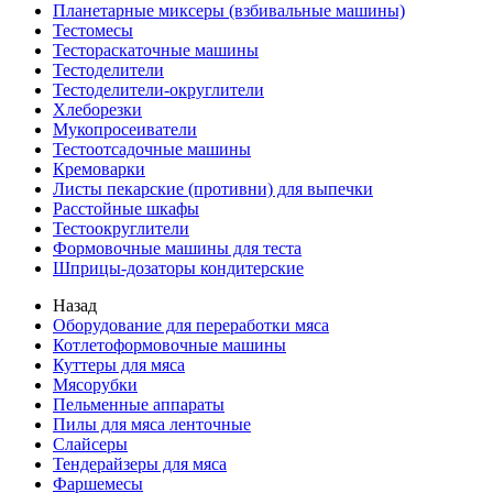
Планетарные миксеры (взбивальные машины)
Тестомесы
Тестораскаточные машины
Тестоделители
Тестоделители-округлители
Хлеборезки
Мукопросеиватели
Тестоотсадочные машины
Кремоварки
Листы пекарские (противни) для выпечки
Расстойные шкафы
Тестоокруглители
Формовочные машины для теста
Шприцы-дозаторы кондитерские
Назад
Оборудование для переработки мяса
Котлетоформовочные машины
Куттеры для мяса
Мясорубки
Пельменные аппараты
Пилы для мяса ленточные
Слайсеры
Тендерайзеры для мяса
Фаршемесы