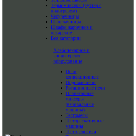
Термомиксеры (куттер с
подогревом)
Чебуречницы
Шашлычницы
Шкафы жарочные и
пекарские
Все категории
Хлебопекарное и
кондитерское
оборудование
Печи
конвекционные
Подовые печи
Ротационные печи
Планетарные
миксеры
(взбивальные
машины)
Тестомесы
Тестораскаточные
машины
Тестоделители