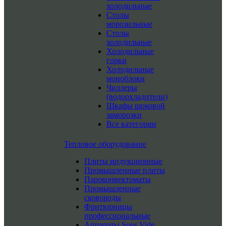
холодильные
Столы
морозильные
Столы
холодильные
Холодильные
горки
Холодильные
моноблоки
Чиллеры
(водоохладители)
Шкафы шоковой
заморозки
Все категории
Тепловое оборудование
Плиты индукционные
Промышленные плиты
Пароконвектоматы
Промышленные
сковороды
Фритюрницы
профессиональные
Аппараты Sous Vide