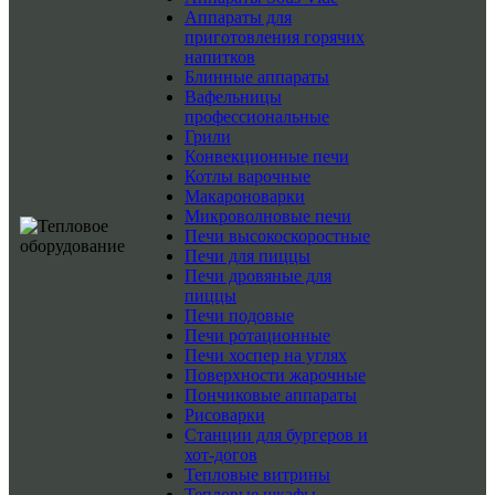
Аппараты для
приготовления горячих
напитков
Блинные аппараты
Вафельницы
профессиональные
Грили
Конвекционные печи
Котлы варочные
Макароноварки
Микроволновые печи
Печи высокоскоростные
Печи для пиццы
Печи дровяные для
пиццы
Печи подовые
Печи ротационные
Печи хоспер на углях
Поверхности жарочные
Пончиковые аппараты
Рисоварки
Станции для бургеров и
хот-догов
Тепловые витрины
Тепловые шкафы