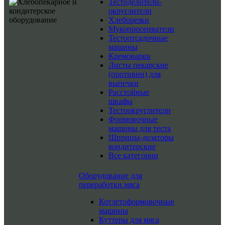
Тестоделители-
округлители
Хлеборезки
Мукопросеиватели
Тестоотсадочные
машины
Кремоварки
Листы пекарские
(противни) для
выпечки
Расстойные
шкафы
Тестоокруглители
Формовочные
машины для теста
Шприцы-дозаторы
кондитерские
Все категории
Оборудование для
переработки мяса
Котлетоформовочные
машины
Куттеры для мяса