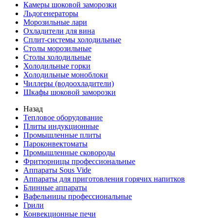
Камеры шоковой заморозки
Льдогенераторы
Морозильные лари
Охладители для вина
Сплит-системы холодильные
Столы морозильные
Столы холодильные
Холодильные горки
Холодильные моноблоки
Чиллеры (водоохладители)
Шкафы шоковой заморозки
Назад
Тепловое оборудование
Плиты индукционные
Промышленные плиты
Пароконвектоматы
Промышленные сковороды
Фритюрницы профессиональные
Аппараты Sous Vide
Аппараты для приготовления горячих напитков
Блинные аппараты
Вафельницы профессиональные
Грили
Конвекционные печи