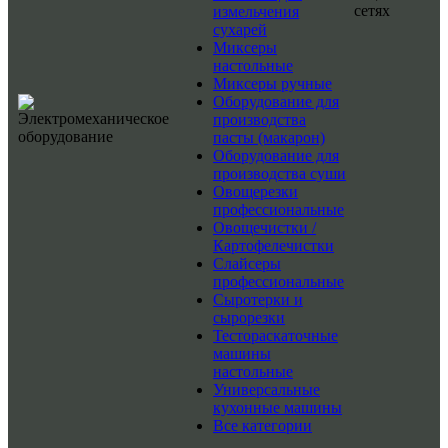
сетях
измельчения
сухарей
Миксеры
настольные
Миксеры ручные
Оборудование для
производства
пасты (макарон)
Оборудование для
производства суши
Овощерезки
профессиональные
Овощечистки /
Картофелечистки
Слайсеры
профессиональные
Сыротерки и
сырорезки
Тестораскаточные
машины
настольные
Универсальные
кухонные машины
Все категории