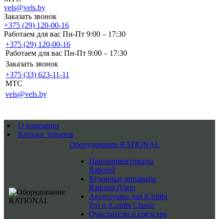
vels@vels.by
Заказать звонок
+375 (29) 120-00-16
Работаем для вас Пн-Пт 9:00 – 17:30
+375 (29) 120-00-16
Работаем для вас Пн-Пт 9:00 – 17:30
Заказать звонок
+375 (33) 623-11-11
MTC
vels@vels.by
О компании
Каталог товаров
Оборудование RATIONAL
Пароконвектоматы
Rational
Кухонные аппараты
Rational iVario
Аксессуары для iCombi
Pro и iCombi Classic
Очистители и средства