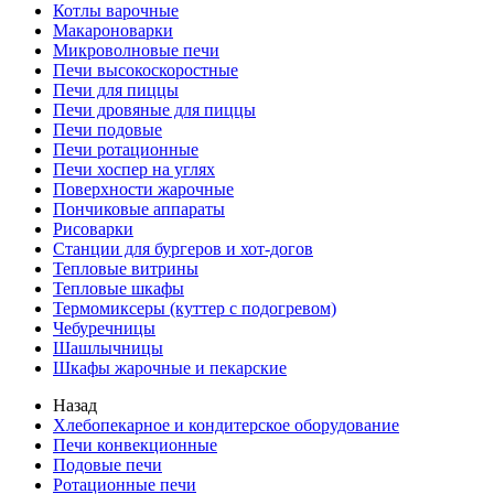
Котлы варочные
Макароноварки
Микроволновые печи
Печи высокоскоростные
Печи для пиццы
Печи дровяные для пиццы
Печи подовые
Печи ротационные
Печи хоспер на углях
Поверхности жарочные
Пончиковые аппараты
Рисоварки
Станции для бургеров и хот-догов
Тепловые витрины
Тепловые шкафы
Термомиксеры (куттер с подогревом)
Чебуречницы
Шашлычницы
Шкафы жарочные и пекарские
Назад
Хлебопекарное и кондитерское оборудование
Печи конвекционные
Подовые печи
Ротационные печи