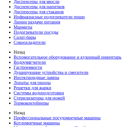
Диспенсеры для мюсли
Диспенсеры для напитков
Диспенсеры для стаканов
Инфракрасные подогреватели пищи
Линии раздачи питания
Мармиты
Подогреватели посуды
Салат-бары
Сокоохладители
Назад
Вспомогательное оборудование и кухонный инвентарь
Водоумягчители
Гастроемкости
Душирующие устройства и смесители
Инсектицидные лампы
Лопаты для пиццы
Решетки для жарки
Системы водоподготовки
Стерилизаторы для ножей
Термоконтейнеры
Назад
Профессиональные посудомоечные машины
Котломоечные машины