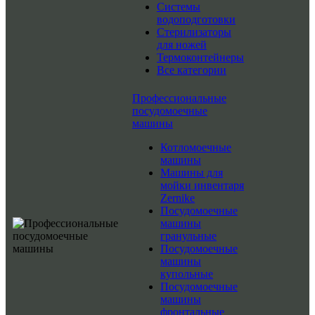
Системы
водоподготовки
Стерилизаторы
для ножей
Термоконтейнеры
Все категории
Профессиональные
посудомоечные
машины
Котломоечные
машины
Машины для
мойки инвентаря
Zernike
Посудомоечные
машины
гранульные
Посудомоечные
машины
купольные
Посудомоечные
машины
фронтальные