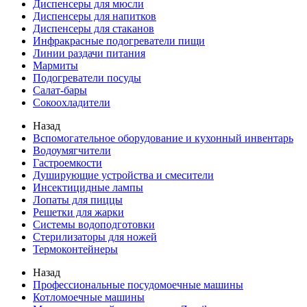
Диспенсеры для мюсли
Диспенсеры для напитков
Диспенсеры для стаканов
Инфракрасные подогреватели пищи
Линии раздачи питания
Мармиты
Подогреватели посуды
Салат-бары
Сокоохладители
Назад
Вспомогательное оборудование и кухонный инвентарь
Водоумягчители
Гастроемкости
Душирующие устройства и смесители
Инсектицидные лампы
Лопаты для пиццы
Решетки для жарки
Системы водоподготовки
Стерилизаторы для ножей
Термоконтейнеры
Назад
Профессиональные посудомоечные машины
Котломоечные машины