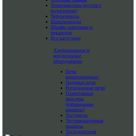
Термомиксеры (куттер с
подогревом)
Чебуречницы
Шашлычницы
Шкафы жарочные и
пекарские
Все категории
Хлебопекарное и
кондитерское
оборудование
Печи
конвекционные
Подовые печи
Ротационные печи
Планетарные
миксеры
(взбивальные
машины)
Тестомесы
Тестораскаточные
машины
Тестоделители