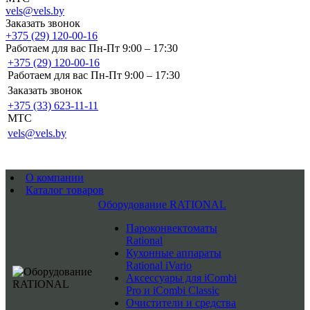
vels@vels.by
Заказать звонок
+375 (29) 120-00-16
Работаем для вас Пн-Пт 9:00 – 17:30
+375 (29) 120-00-16
Работаем для вас Пн-Пт 9:00 – 17:30
Заказать звонок
+375 (33) 623-11-11
MTC
vels@vels.by
О компании
Каталог товаров
Оборудование RATIONAL
Пароконвектоматы
Rational
Кухонные аппараты
Rational iVario
Аксессуары для iCombi
Pro и iCombi Classic
Очистители и средства