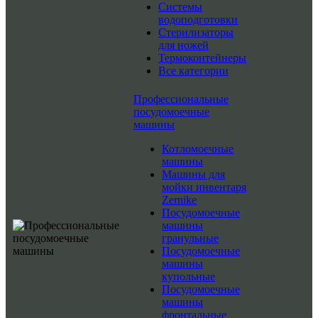
Системы
водоподготовки
Стерилизаторы
для ножей
Термоконтейнеры
Все категории
Профессиональные
посудомоечные
машины
Котломоечные
машины
Машины для
мойки инвентаря
Zernike
Посудомоечные
машины
гранульные
Посудомоечные
машины
купольные
Посудомоечные
машины
фронтальные