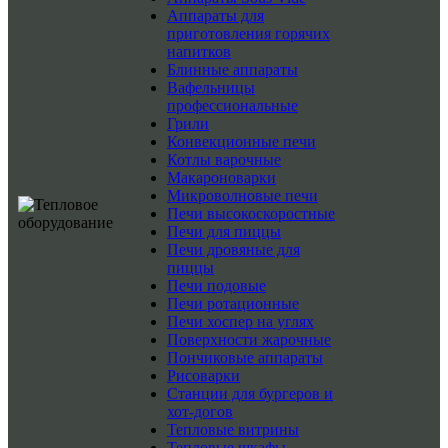
Аппараты для
приготовления горячих
напитков
Блинные аппараты
Вафельницы
профессиональные
Грили
Конвекционные печи
Котлы варочные
Макароноварки
Микроволновые печи
Печи высокоскоростные
Печи для пиццы
Печи дровяные для
пиццы
Печи подовые
Печи ротационные
Печи хоспер на углях
Поверхности жарочные
Пончиковые аппараты
Рисоварки
Станции для бургеров и
хот-догов
Тепловые витрины
Тепловые шкафы