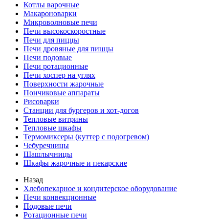
Котлы варочные
Макароноварки
Микроволновые печи
Печи высокоскоростные
Печи для пиццы
Печи дровяные для пиццы
Печи подовые
Печи ротационные
Печи хоспер на углях
Поверхности жарочные
Пончиковые аппараты
Рисоварки
Станции для бургеров и хот-догов
Тепловые витрины
Тепловые шкафы
Термомиксеры (куттер с подогревом)
Чебуречницы
Шашлычницы
Шкафы жарочные и пекарские
Назад
Хлебопекарное и кондитерское оборудование
Печи конвекционные
Подовые печи
Ротационные печи