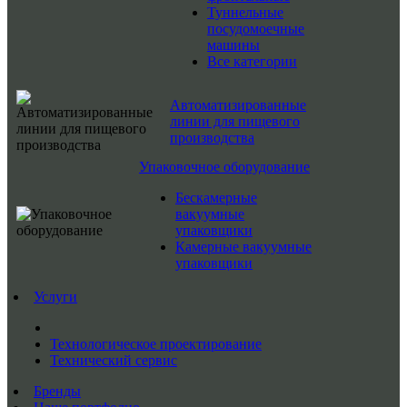
Туннельные
посудомоечные
машины
Все категории
Автоматизированные
линии для пищевого
производства
Упаковочное оборудование
Бескамерные
вакуумные
упаковщики
Камерные вакуумные
упаковщики
Услуги
Технологическое проектирование
Технический сервис
Бренды