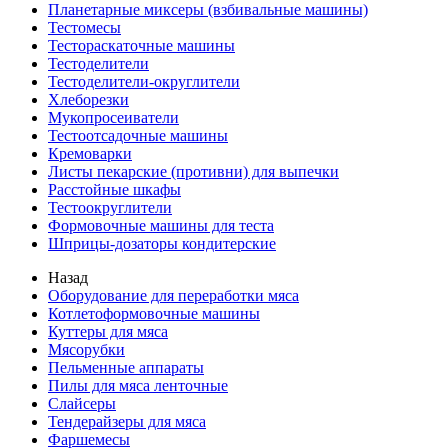
Планетарные миксеры (взбивальные машины)
Тестомесы
Тестораскаточные машины
Тестоделители
Тестоделители-округлители
Хлеборезки
Мукопросеиватели
Тестоотсадочные машины
Кремоварки
Листы пекарские (противни) для выпечки
Расстойные шкафы
Тестоокруглители
Формовочные машины для теста
Шприцы-дозаторы кондитерские
Назад
Оборудование для переработки мяса
Котлетоформовочные машины
Куттеры для мяса
Мясорубки
Пельменные аппараты
Пилы для мяса ленточные
Слайсеры
Тендерайзеры для мяса
Фаршемесы