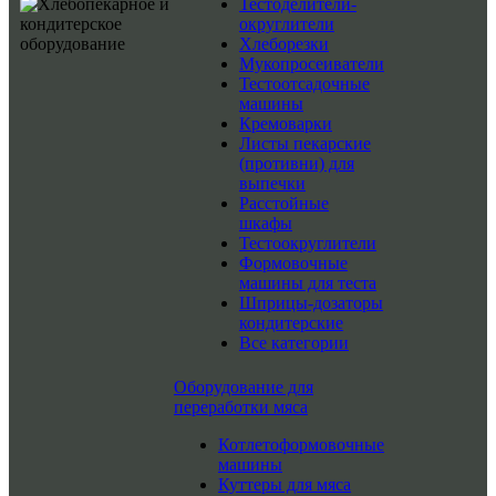
Тестоделители-
округлители
Хлеборезки
Мукопросеиватели
Тестоотсадочные
машины
Кремоварки
Листы пекарские
(противни) для
выпечки
Расстойные
шкафы
Тестоокруглители
Формовочные
машины для теста
Шприцы-дозаторы
кондитерские
Все категории
Оборудование для
переработки мяса
Котлетоформовочные
машины
Куттеры для мяса