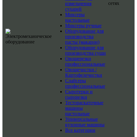
сетях
измельчения
сухарей
Миксеры
настольные
Миксеры ручные
Оборудование для
производства
пасты (макарон)
Оборудование для
производства суши
Овощерезки
профессиональные
Овощечистки /
Картофелечистки
Слайсеры
профессиональные
Сыротерки и
сырорезки
Тестораскаточные
машины
настольные
Универсальные
кухонные машины
Все категории