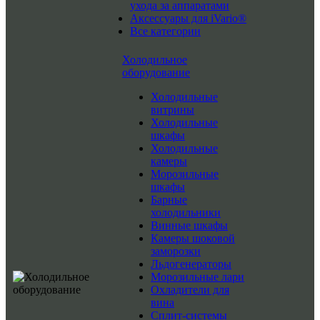
ухода за аппаратами
Аксессуары для iVario®
Все категории
Холодильное
оборудование
Холодильные
витрины
Холодильные
шкафы
Холодильные
камеры
Морозильные
шкафы
Барные
холодильники
Винные шкафы
Камеры шоковой
заморозки
Льдогенераторы
Морозильные лари
Охладители для
вина
Сплит-системы