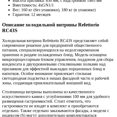
Высота прилавка: 830 мм, с надстройкой 1465 мм
Вместимость: 4хGN1/1
Вес: 160 кг (без упаковки), 180 кг (в упаковке)
Гарантия: 12 месяцев
Описание холодильной витрины Refettorio
RС43S
Холодильная витрина Refettorio RС43S представляет собой
современное решение для предприятий общественного
питания, специализирующихся на недолговременном
хранении и раздаче охлажденных блюд. Модель оснащена
микропроцессорным блоком управления, поддоном для сбора
конденсата и двухуровневыми стеклянными полками над
прилавком для эффектной выкладки порционных блюд и
напитков. Особое внимание привлекает стильная
светодиодная подсветка в нишах фасадной части и рабочей
зоны, создающая привлекательный внешний вид.
Столешница витрины выполнена из качественного
искусственного камня с углублениями 100 мм для удобного
размещения гастроемкостей. Стоит отметить, что
гастроемкости не входят в комплект и приобретаются
отдельно. Также отдельно заказываются фасады, а модели с
индексом (S) могут дополнительно комплектоваться