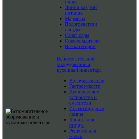
пищи
Линии раздачи
питания
Мармиты
Подогреватели
посуды
Салат-бары
Сокоохладители
Все категории
Вспомогательное
оборудование и
кухонный инвентарь
Водоумягчители
Гастроемкости
Душирующие
устройства и
смесители
Инсектицидные
лампы
Лопаты для
пиццы
Решетки для
жарки