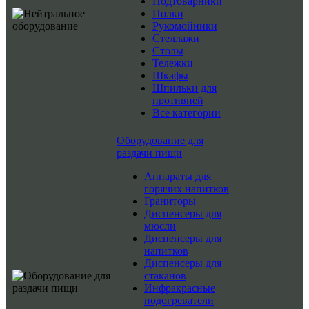
Подтоварники
Полки
Рукомойники
Стеллажи
Столы
Тележки
Шкафы
Шпильки для
противней
Все категории
Оборудование для
раздачи пищи
Аппараты для
горячих напитков
Граниторы
Диспенсеры для
мюсли
Диспенсеры для
напитков
Диспенсеры для
стаканов
Инфракрасные
подогреватели