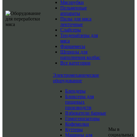
Мясорубки
Пельменные
аппараты
Пилы для мяса
ленточные
Слайсеры
Тендерайзеры для
мяса
Фаршемесы
Шприцы для
наполнения колбас
Все категории
Электромеханическое
оборудование
Блендеры
Бликсеры для
пищевых
производств
Взбиватели барные
Гомогенизаторы
Кофемолки
Мы в
Куттеры
социальных
Машины для