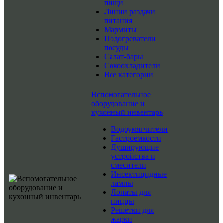
пищи
Линии раздачи
питания
Мармиты
Подогреватели
посуды
Салат-бары
Сокоохладители
Все категории
Вспомогательное
оборудование и
кухонный инвентарь
Водоумягчители
Гастроемкости
Душирующие
устройства и
смесители
Инсектицидные
лампы
Лопаты для
пиццы
Решетки для
жарки