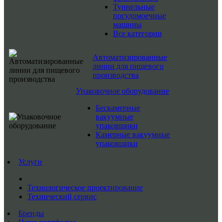
Туннельные
посудомоечные
машины
Все категории
Автоматизированные
линии для пищевого
производства
Упаковочное оборудование
Бескамерные
вакуумные
упаковщики
Камерные вакуумные
упаковщики
Услуги
Технологическое проектирование
Технический сервис
Бренды