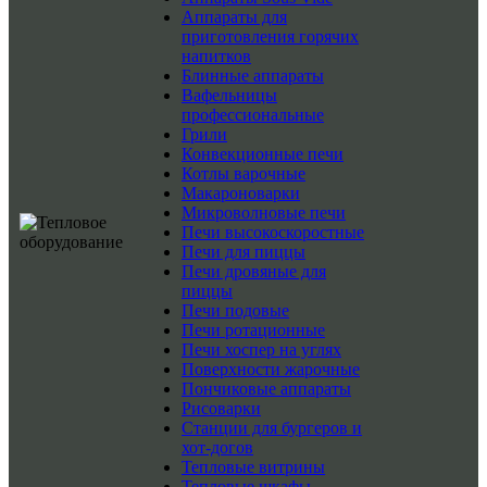
Аппараты для
приготовления горячих
напитков
Блинные аппараты
Вафельницы
профессиональные
Грили
Конвекционные печи
Котлы варочные
Макароноварки
Микроволновые печи
Печи высокоскоростные
Печи для пиццы
Печи дровяные для
пиццы
Печи подовые
Печи ротационные
Печи хоспер на углях
Поверхности жарочные
Пончиковые аппараты
Рисоварки
Станции для бургеров и
хот-догов
Тепловые витрины
Тепловые шкафы