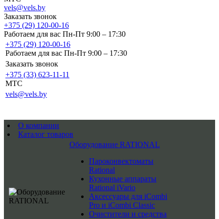
vels@vels.by
Заказать звонок
+375 (29) 120-00-16
Работаем для вас Пн-Пт 9:00 – 17:30
+375 (29) 120-00-16
Работаем для вас Пн-Пт 9:00 – 17:30
Заказать звонок
+375 (33) 623-11-11
MTC
vels@vels.by
О компании
Каталог товаров
Оборудование RATIONAL
Пароконвектоматы
Rational
Кухонные аппараты
Rational iVario
Аксессуары для iCombi
Pro и iCombi Classic
Очистители и средства