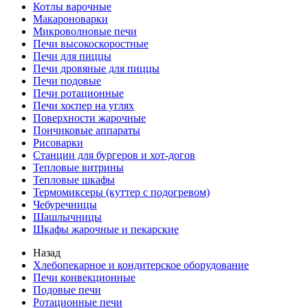
Котлы варочные
Макароноварки
Микроволновые печи
Печи высокоскоростные
Печи для пиццы
Печи дровяные для пиццы
Печи подовые
Печи ротационные
Печи хоспер на углях
Поверхности жарочные
Пончиковые аппараты
Рисоварки
Станции для бургеров и хот-догов
Тепловые витрины
Тепловые шкафы
Термомиксеры (куттер с подогревом)
Чебуречницы
Шашлычницы
Шкафы жарочные и пекарские
Назад
Хлебопекарное и кондитерское оборудование
Печи конвекционные
Подовые печи
Ротационные печи