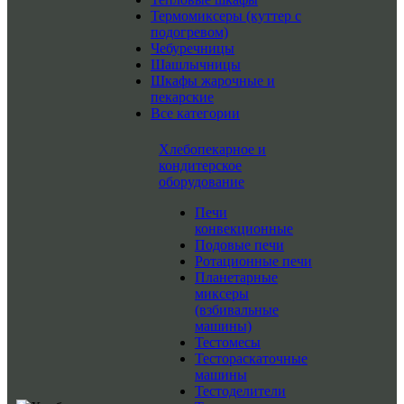
Термомиксеры (куттер с
подогревом)
Чебуречницы
Шашлычницы
Шкафы жарочные и
пекарские
Все категории
Хлебопекарное и
кондитерское
оборудование
Печи
конвекционные
Подовые печи
Ротационные печи
Планетарные
миксеры
(взбивальные
машины)
Тестомесы
Тестораскаточные
машины
Тестоделители