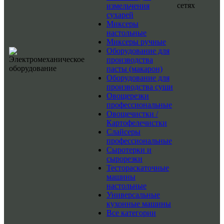
сетях
измельчения
сухарей
Миксеры
настольные
Миксеры ручные
Оборудование для
производства
пасты (макарон)
Оборудование для
производства суши
Овощерезки
профессиональные
Овощечистки /
Картофелечистки
Слайсеры
профессиональные
Сыротерки и
сырорезки
Тестораскаточные
машины
настольные
Универсальные
кухонные машины
Все категории