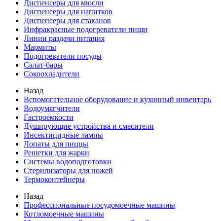
Диспенсеры для мюсли
Диспенсеры для напитков
Диспенсеры для стаканов
Инфракрасные подогреватели пищи
Линии раздачи питания
Мармиты
Подогреватели посуды
Салат-бары
Сокоохладители
Назад
Вспомогательное оборудование и кухонный инвентарь
Водоумягчители
Гастроемкости
Душирующие устройства и смесители
Инсектицидные лампы
Лопаты для пиццы
Решетки для жарки
Системы водоподготовки
Стерилизаторы для ножей
Термоконтейнеры
Назад
Профессиональные посудомоечные машины
Котломоечные машины