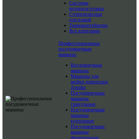
Системы
водоподготовки
Стерилизаторы
для ножей
Термоконтейнеры
Все категории
Профессиональные
посудомоечные
машины
Котломоечные
машины
Машины для
мойки инвентаря
Zernike
Посудомоечные
машины
гранульные
Посудомоечные
машины
купольные
Посудомоечные
машины
фронтальные