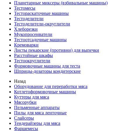
Планетарные миксеры (взбивальные машины)
Тестомесы
Тестораскаточные машины
Тестоделители
Тестоделители-округлители
Хлеборезки
Мукопросеиватели
Тестоотсадочные машины
Кремоварки
Листы пекарские (противни) для выпечки
Расстойные шкафы
Тестоокруглители
Формовочные машины для теста
Шприцы-дозаторы кондитерские
Назад
Оборудование для переработки мяса
Котлетоформовочные машины
Куттеры для мяса
Мясорубки
Пельменные аппараты
Пилы для мяса ленточные
Слайсеры
Тендерайзеры для мяса
Фаршемесы