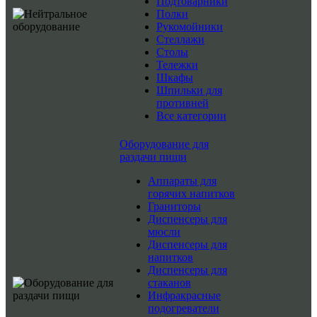
Подтоварники
Полки
Рукомойники
Стеллажи
Столы
Тележки
Шкафы
Шпильки для
противней
Все категории
Оборудование для
раздачи пищи
Аппараты для
горячих напитков
Граниторы
Диспенсеры для
мюсли
Диспенсеры для
напитков
Диспенсеры для
стаканов
Инфракрасные
подогреватели