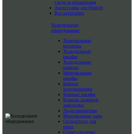
ухода за аппаратами
Аксессуары для iVario®
Все категории
Холодильное
оборудование
Холодильные
витрины
Холодильные
шкафы
Холодильные
камеры
Морозильные
шкафы
Барные
холодильники
Винные шкафы
Камеры шоковой
заморозки
Льдогенераторы
Морозильные лари
Охладители для
вина
Сплит-системы