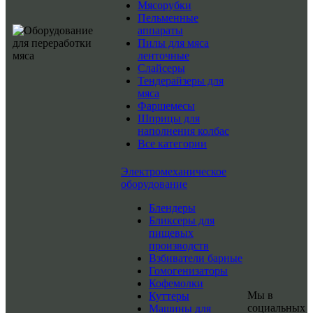
Мясорубки
Пельменные
аппараты
Пилы для мяса
ленточные
Слайсеры
Тендерайзеры для
мяса
Фаршемесы
Шприцы для
наполнения колбас
Все категории
Электромеханическое
оборудование
Блендеры
Бликсеры для
пищевых
производств
Взбиватели барные
Гомогенизаторы
Кофемолки
Мы в
Куттеры
социальных
Машины для