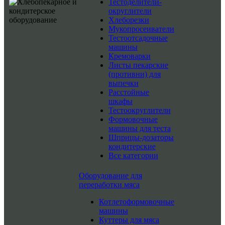
Тестоделители-
округлители
Хлеборезки
Мукопросеиватели
Тестоотсадочные
машины
Кремоварки
Листы пекарские
(противни) для
выпечки
Расстойные
шкафы
Тестоокруглители
Формовочные
машины для теста
Шприцы-дозаторы
кондитерские
Все категории
Оборудование для
переработки мяса
Котлетоформовочные
машины
Куттеры для мяса