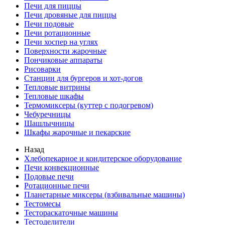
Печи для пиццы
Печи дровяные для пиццы
Печи подовые
Печи ротационные
Печи хоспер на углях
Поверхности жарочные
Пончиковые аппараты
Рисоварки
Станции для бургеров и хот-догов
Тепловые витрины
Тепловые шкафы
Термомиксеры (куттер с подогревом)
Чебуречницы
Шашлычницы
Шкафы жарочные и пекарские
Назад
Хлебопекарное и кондитерское оборудование
Печи конвекционные
Подовые печи
Ротационные печи
Планетарные миксеры (взбивальные машины)
Тестомесы
Тестораскаточные машины
Тестоделители