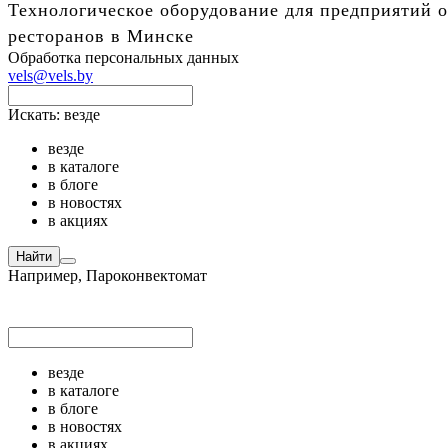
Технологическое оборудование для предприятий о
ресторанов в Минске
Обработка персональных данных
vels@vels.by
Искать:
везде
везде
в каталоге
в блоге
в новостях
в акциях
Найти
Например,
Пароконвектомат
везде
в каталоге
в блоге
в новостях
в акциях