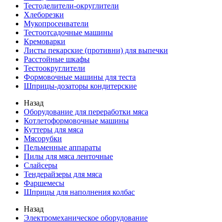
Тестоделители-округлители
Хлеборезки
Мукопросеиватели
Тестоотсадочные машины
Кремоварки
Листы пекарские (противни) для выпечки
Расстойные шкафы
Тестоокруглители
Формовочные машины для теста
Шприцы-дозаторы кондитерские
Назад
Оборудование для переработки мяса
Котлетоформовочные машины
Куттеры для мяса
Мясорубки
Пельменные аппараты
Пилы для мяса ленточные
Слайсеры
Тендерайзеры для мяса
Фаршемесы
Шприцы для наполнения колбас
Назад
Электромеханическое оборудование