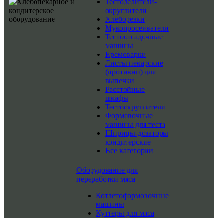
Тестоделители-
округлители
Хлеборезки
Мукопросеиватели
Тестоотсадочные
машины
Кремоварки
Листы пекарские
(противни) для
выпечки
Расстойные
шкафы
Тестоокруглители
Формовочные
машины для теста
Шприцы-дозаторы
кондитерские
Все категории
Оборудование для
переработки мяса
Котлетоформовочные
машины
Куттеры для мяса