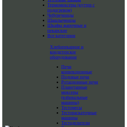
Термомиксеры (куттер с
подогревом)
Чебуречницы
Шашлычницы
Шкафы жарочные и
пекарские
Все категории
Хлебопекарное и
кондитерское
оборудование
Печи
конвекционные
Подовые печи
Ротационные печи
Планетарные
миксеры
(взбивальные
машины)
Тестомесы
Тестораскаточные
машины
Тестоделители