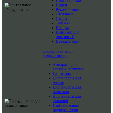
Подтоварники
Полки
Рукомойники
Стеллажи
Столы
Тележки
Шкафы
Шпильки для
противней
Все категории
Оборудование для
раздачи пищи
Аппараты для
горячих напитков
Граниторы
Диспенсеры для
мюсли
Диспенсеры для
напитков
Диспенсеры для
стаканов
Инфракрасные
подогреватели