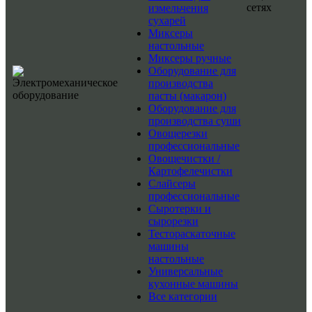
сетях
измельчения
сухарей
Миксеры
настольные
Миксеры ручные
Оборудование для
производства
пасты (макарон)
Оборудование для
производства суши
Овощерезки
профессиональные
Овощечистки /
Картофелечистки
Слайсеры
профессиональные
Сыротерки и
сырорезки
Тестораскаточные
машины
настольные
Универсальные
кухонные машины
Все категории