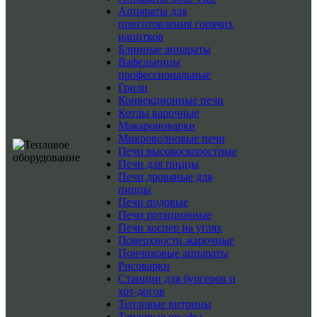
Аппараты для
приготовления горячих
напитков
Блинные аппараты
Вафельницы
профессиональные
Грили
Конвекционные печи
Котлы варочные
Макароноварки
Микроволновые печи
Печи высокоскоростные
Печи для пиццы
Печи дровяные для
пиццы
Печи подовые
Печи ротационные
Печи хоспер на углях
Поверхности жарочные
Пончиковые аппараты
Рисоварки
Станции для бургеров и
хот-догов
Тепловые витрины
Тепловые шкафы