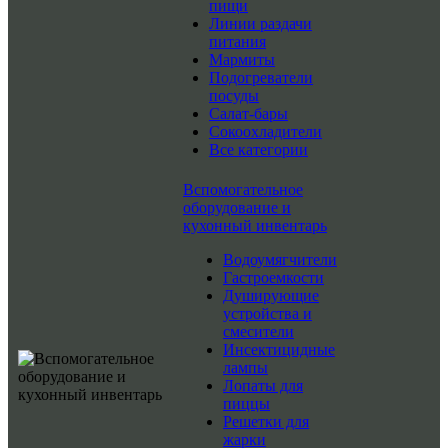
пищи
Линии раздачи
питания
Мармиты
Подогреватели
посуды
Салат-бары
Сокоохладители
Все категории
Вспомогательное
оборудование и
кухонный инвентарь
Водоумягчители
Гастроемкости
Душирующие
устройства и
смесители
Инсектицидные
лампы
Лопаты для
пиццы
Решетки для
жарки