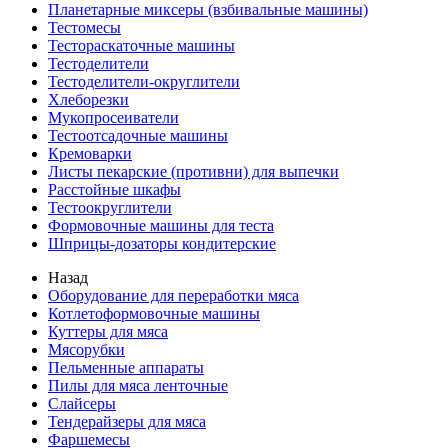
Планетарные миксеры (взбивальные машины)
Тестомесы
Тестораскаточные машины
Тестоделители
Тестоделители-округлители
Хлеборезки
Мукопросеиватели
Тестоотсадочные машины
Кремоварки
Листы пекарские (противни) для выпечки
Расстойные шкафы
Тестоокруглители
Формовочные машины для теста
Шприцы-дозаторы кондитерские
Назад
Оборудование для переработки мяса
Котлетоформовочные машины
Куттеры для мяса
Мясорубки
Пельменные аппараты
Пилы для мяса ленточные
Слайсеры
Тендерайзеры для мяса
Фаршемесы