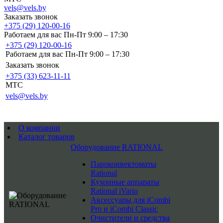
vels@vels.by
Заказать звонок
+375 (29) 120-00-16
Работаем для вас Пн-Пт 9:00 – 17:30
+375 (29) 120-00-16
Работаем для вас Пн-Пт 9:00 – 17:30
Заказать звонок
+375 (33) 623-11-11
MTC
vels@vels.by
О компании
Каталог товаров
Оборудование RATIONAL
Пароконвектоматы
Rational
Кухонные аппараты
Rational iVario
Аксессуары для iCombi
Pro и iCombi Classic
Очистители и средства