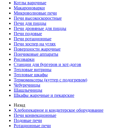
Котлы варочные
Макароноварки
Микроволновые печи
Печи высокоскоростные
Печи для пиццы
Печи дровяные для пиццы
Печи подовые
Печи ротационные
Печи хоспер на углях
Поверхности жарочные
Пончиковые аппараты
Рисоварки
Станции для бургеров и хот-догов
Тепловые витрины
Тепловые шкафы
Термомиксеры (куттер с подогревом)
Чебуречницы
Шашлычницы
Шкафы жарочные и пекарские
Назад
Хлебопекарное и кондитерское оборудование
Печи конвекционные
Подовые печи
Ротационные печи