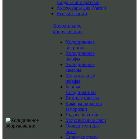
ухода за аппаратами
Аксессуары для iVario®
Все категории
Холодильное
оборудование
Холодильные
витрины
Холодильные
шкафы
Холодильные
камеры
Морозильные
шкафы
Барные
холодильники
Винные шкафы
Камеры шоковой
заморозки
Льдогенераторы
Морозильные лари
Охладители для
вина
Сплит-системы