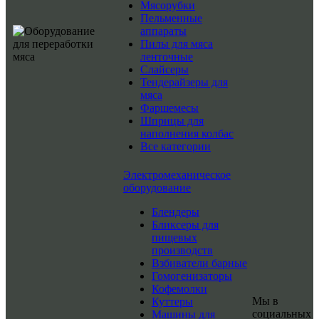
Мясорубки
Пельменные
аппараты
Пилы для мяса
ленточные
Слайсеры
Тендерайзеры для
мяса
Фаршемесы
Шприцы для
наполнения колбас
Все категории
Электромеханическое
оборудование
Блендеры
Бликсеры для
пищевых
производств
Взбиватели барные
Гомогенизаторы
Кофемолки
Мы в
Куттеры
социальных
Машины для