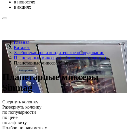
в новостях
в акциях
Главная
Каталог
Хлебопекарное и кондитерское оборудование
Планетарные миксеры (взбивальные машины)
Планетарные миксеры Sinmag
Планетарные миксеры
Sinmag
Свернуть колонку
Развернуть колонку
по популярности
по цене
по алфавиту
Подбор по параметрам