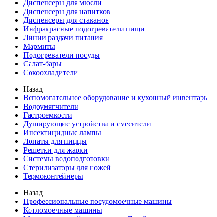
Диспенсеры для мюсли
Диспенсеры для напитков
Диспенсеры для стаканов
Инфракрасные подогреватели пищи
Линии раздачи питания
Мармиты
Подогреватели посуды
Салат-бары
Сокоохладители
Назад
Вспомогательное оборудование и кухонный инвентарь
Водоумягчители
Гастроемкости
Душирующие устройства и смесители
Инсектицидные лампы
Лопаты для пиццы
Решетки для жарки
Системы водоподготовки
Стерилизаторы для ножей
Термоконтейнеры
Назад
Профессиональные посудомоечные машины
Котломоечные машины