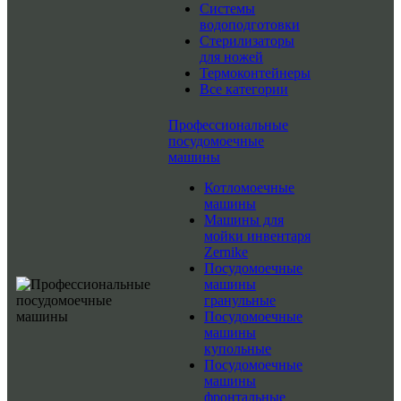
Системы
водоподготовки
Стерилизаторы
для ножей
Термоконтейнеры
Все категории
Профессиональные
посудомоечные
машины
Котломоечные
машины
Машины для
мойки инвентаря
Zernike
Посудомоечные
машины
гранульные
Посудомоечные
машины
купольные
Посудомоечные
машины
фронтальные