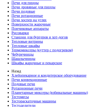
Печи для пиццы
Печи дровяные для пиццы
Печи подовые
Печи ротационные
Печи хоспер на углях
Поверхности жарочные
Пончиковые аппараты
Рисоварки
Станции для бургеров и хот-догов
Тепловые витрины
Тепловые шкафы
Термомиксеры (куттер с подогревом)
Чебуречницы
Шашлычницы
Шкафы жарочные и пекарские
Назад
Хлебопекарное и кондитерское оборудование
Печи конвекционные
Подовые печи
Ротационные печи
Планетарные миксеры (взбивальные машины)
Тестомесы
Тестораскаточные машины
Тестоделители