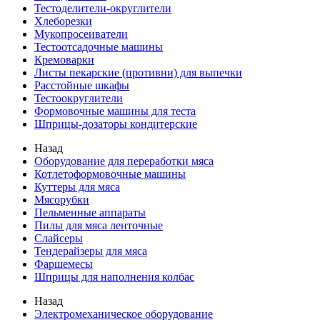
Тестоделители-округлители
Хлеборезки
Мукопросеиватели
Тестоотсадочные машины
Кремоварки
Листы пекарские (противни) для выпечки
Расстойные шкафы
Тестоокруглители
Формовочные машины для теста
Шприцы-дозаторы кондитерские
Назад
Оборудование для переработки мяса
Котлетоформовочные машины
Куттеры для мяса
Мясорубки
Пельменные аппараты
Пилы для мяса ленточные
Слайсеры
Тендерайзеры для мяса
Фаршемесы
Шприцы для наполнения колбас
Назад
Электромеханическое оборудование