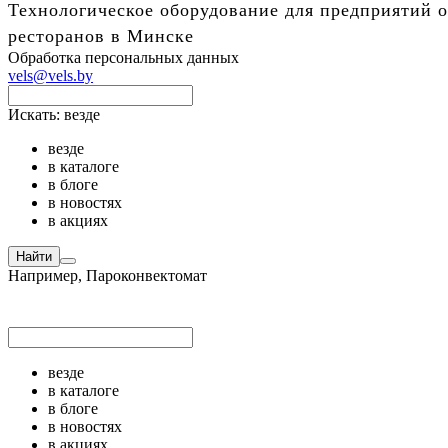
Технологическое оборудование для предприятий о
ресторанов в Минске
Обработка персональных данных
vels@vels.by
Искать:
везде
везде
в каталоге
в блоге
в новостях
в акциях
Найти
Например,
Пароконвектомат
везде
в каталоге
в блоге
в новостях
в акциях