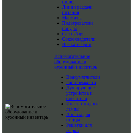
пищи
Линии раздачи
питания
Мармиты
Подогреватели
посуды
Салат-бары
Сокоохладители
Все категории
Вспомогательное
оборудование и
кухонный инвентарь
Водоумягчители
Гастроемкости
Душирующие
устройства и
смесители
Инсектицидные
лампы
Лопаты для
пиццы
Решетки для
жарки