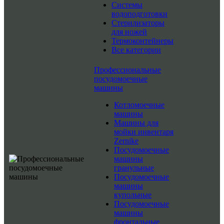
Системы
водоподготовки
Стерилизаторы
для ножей
Термоконтейнеры
Все категории
Профессиональные
посудомоечные
машины
Котломоечные
машины
Машины для
мойки инвентаря
Zernike
Посудомоечные
машины
гранульные
Посудомоечные
машины
купольные
Посудомоечные
машины
фронтальные