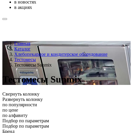
в новостях
в акциях
Главная
Каталог
Хлебопекарное и кондитерское оборудование
Тестомесы
Тестомесы Sunmix
Тестомесы Sunmix
Свернуть колонку
Развернуть колонку
по популярности
по цене
по алфавиту
Подбор по параметрам
Подбор по параметрам
Бренд