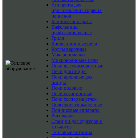
Аппараты для
приготовления горячих
напитков
Блинные аппараты
Вафельницы
профессиональные
Грили
Конвекционные печи
Котлы варочные
Макароноварки
Микроволновые печи
Печи высокоскоростные
Печи для пиццы
Печи дровяные для
пиццы
Печи подовые
Печи ротационные
Печи хоспер на углях
Поверхности жарочные
Пончиковые аппараты
Рисоварки
Станции для бургеров и
хот-догов
Тепловые витрины
Тепловые шкафы