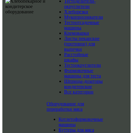
Тестоделители-
округлители
Хлеборезки
Мукопросеиватели
Тестоотсадочные
машины
Кремоварки
Листы пекарские
(противни) для
выпечки
Расстойные
шкафы
Тестоокруглители
Формовочные
машины для теста
Шприцы-дозаторы
кондитерские
Все категории
Оборудование для
переработки мяса
Котлетоформовочные
машины
Куттеры для мяса