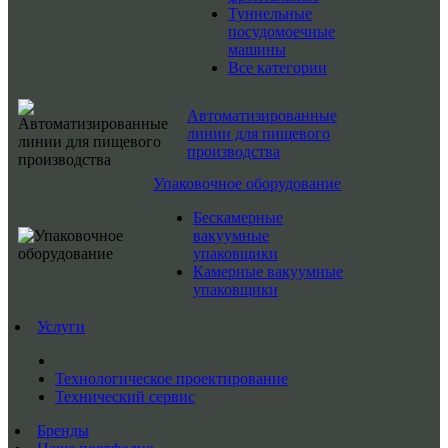
Туннельные
посудомоечные
машины
Все категории
Автоматизированные
линии для пищевого
производства
Упаковочное оборудование
Бескамерные
вакуумные
упаковщики
Камерные вакуумные
упаковщики
Услуги
Технологическое проектирование
Технический сервис
Бренды