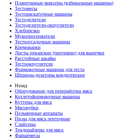
Планетарные миксеры (взбивальные машины)
Тестомесы
Тестораскаточные машины
Тестоделители
Тестоделители-округлители
Хлеборезки
Мукопросеиватели
Тестоотсадочные машины
Кремоварки
Листы пекарские (противни) для выпечки
Расстойные шкафы
Тестоокруглители
Формовочные машины для теста
Шприцы-дозаторы кондитерские
Назад
Оборудование для переработки мяса
Котлетоформовочные машины
Куттеры для мяса
Мясорубки
Пельменные аппараты
Пилы для мяса ленточные
Слайсеры
Тендерайзеры для мяса
Фаршемесы