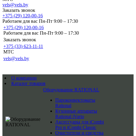
vels@vels.by
Заказать звонок
+375 (29) 120-00-16
Работаем для вас Пн-Пт 9:00 – 17:30
+375 (29) 120-00-16
Работаем для вас Пн-Пт 9:00 – 17:30
Заказать звонок
+375 (33) 623-11-11
MTC
vels@vels.by
О компании
Каталог товаров
Оборудование RATIONAL
Пароконвектоматы
Rational
Кухонные аппараты
Rational iVario
Аксессуары для iCombi
Pro и iCombi Classic
Очистители и средства