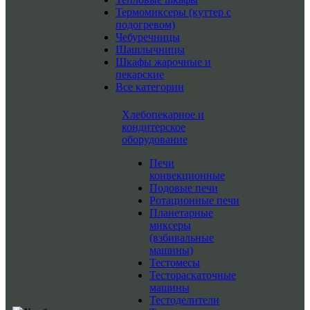
Термомиксеры (куттер с
подогревом)
Чебуречницы
Шашлычницы
Шкафы жарочные и
пекарские
Все категории
Хлебопекарное и
кондитерское
оборудование
Печи
конвекционные
Подовые печи
Ротационные печи
Планетарные
миксеры
(взбивальные
машины)
Тестомесы
Тестораскаточные
машины
Тестоделители