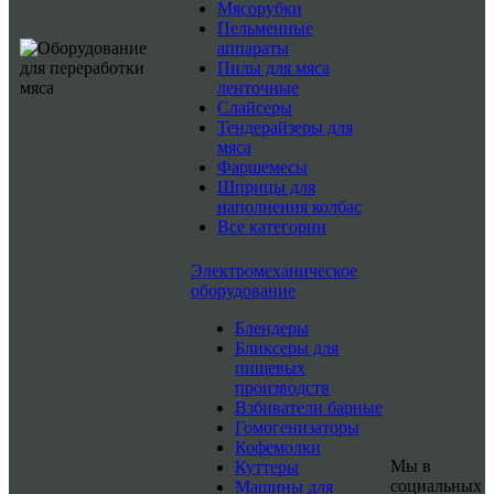
Мясорубки
Пельменные
аппараты
Пилы для мяса
ленточные
Слайсеры
Тендерайзеры для
мяса
Фаршемесы
Шприцы для
наполнения колбас
Все категории
Электромеханическое
оборудование
Блендеры
Бликсеры для
пищевых
производств
Взбиватели барные
Гомогенизаторы
Кофемолки
Мы в
Куттеры
социальных
Машины для