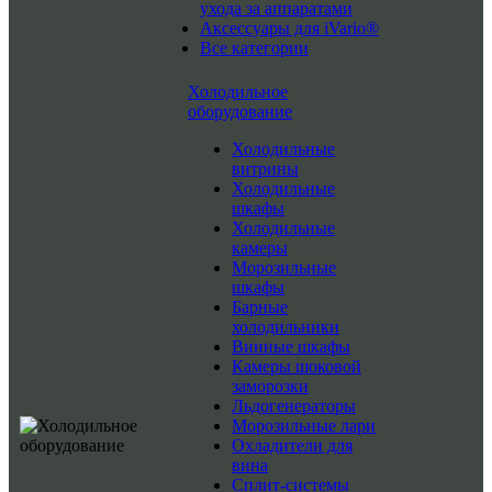
ухода за аппаратами
Аксессуары для iVario®
Все категории
Холодильное
оборудование
Холодильные
витрины
Холодильные
шкафы
Холодильные
камеры
Морозильные
шкафы
Барные
холодильники
Винные шкафы
Камеры шоковой
заморозки
Льдогенераторы
Морозильные лари
Охладители для
вина
Сплит-системы