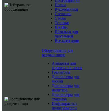
Подтоварники
Полки
Рукомойники
Стеллажи
Столы
Тележки
Шкафы
Шпильки для
противней
Все категории
Оборудование для
раздачи пищи
Аппараты для
горячих напитков
Граниторы
Диспенсеры для
мюсли
Диспенсеры для
напитков
Диспенсеры для
стаканов
Инфракрасные
подогреватели