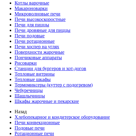
Котлы варочные
Макароноварки
Микроволновые печи
Печи высокоскоростные
Печи для пиццы
Печи дровяные для пиццы
Печи подовые
Печи ротационные
Печи хоспер на углях
Поверхности жарочные
Пончиковые аппараты
Рисоварки
Станции для бургеров и хот-догов
Тепловые витрины
Тепловые шкафы
Термомиксеры (куттер с подогревом)
Чебуречницы
Шашлычницы
Шкафы жарочные и пекарские
Назад
Хлебопекарное и кондитерское оборудование
Печи конвекционные
Подовые печи
Ротационные печи