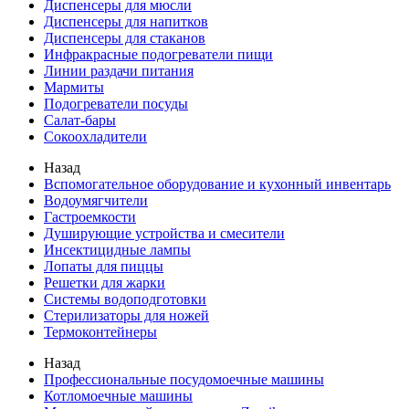
Диспенсеры для мюсли
Диспенсеры для напитков
Диспенсеры для стаканов
Инфракрасные подогреватели пищи
Линии раздачи питания
Мармиты
Подогреватели посуды
Салат-бары
Сокоохладители
Назад
Вспомогательное оборудование и кухонный инвентарь
Водоумягчители
Гастроемкости
Душирующие устройства и смесители
Инсектицидные лампы
Лопаты для пиццы
Решетки для жарки
Системы водоподготовки
Стерилизаторы для ножей
Термоконтейнеры
Назад
Профессиональные посудомоечные машины
Котломоечные машины