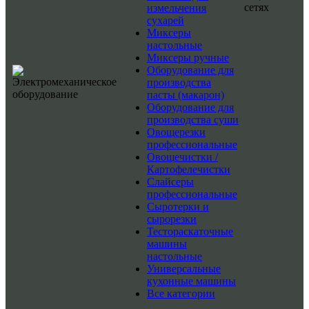
сетях
измельчения
сухарей
Миксеры
настольные
Миксеры ручные
Оборудование для
производства
пасты (макарон)
Оборудование для
производства суши
Овощерезки
профессиональные
Овощечистки /
Картофелечистки
Слайсеры
профессиональные
Сыротерки и
сырорезки
Тестораскаточные
машины
настольные
Универсальные
кухонные машины
Все категории