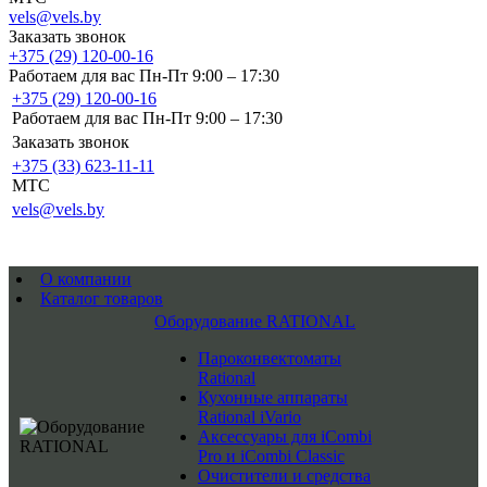
vels@vels.by
Заказать звонок
+375 (29) 120-00-16
Работаем для вас Пн-Пт 9:00 – 17:30
+375 (29) 120-00-16
Работаем для вас Пн-Пт 9:00 – 17:30
Заказать звонок
+375 (33) 623-11-11
MTC
vels@vels.by
О компании
Каталог товаров
Оборудование RATIONAL
Пароконвектоматы
Rational
Кухонные аппараты
Rational iVario
Аксессуары для iCombi
Pro и iCombi Classic
Очистители и средства