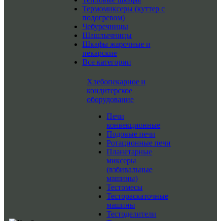
Термомиксеры (куттер с
подогревом)
Чебуречницы
Шашлычницы
Шкафы жарочные и
пекарские
Все категории
Хлебопекарное и
кондитерское
оборудование
Печи
конвекционные
Подовые печи
Ротационные печи
Планетарные
миксеры
(взбивальные
машины)
Тестомесы
Тестораскаточные
машины
Тестоделители