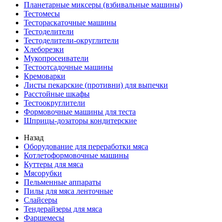
Планетарные миксеры (взбивальные машины)
Тестомесы
Тестораскаточные машины
Тестоделители
Тестоделители-округлители
Хлеборезки
Мукопросеиватели
Тестоотсадочные машины
Кремоварки
Листы пекарские (противни) для выпечки
Расстойные шкафы
Тестоокруглители
Формовочные машины для теста
Шприцы-дозаторы кондитерские
Назад
Оборудование для переработки мяса
Котлетоформовочные машины
Куттеры для мяса
Мясорубки
Пельменные аппараты
Пилы для мяса ленточные
Слайсеры
Тендерайзеры для мяса
Фаршемесы