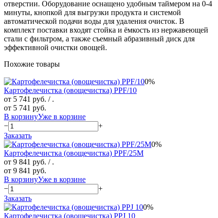
отверстии. Оборудование оснащено удобным таймером на 0-4
минуты, кнопкой для выгрузки продукта и системой
автоматической подачи воды для удаления очисток. В
комплект поставки входят стойка и ёмкость из нержавеющей
стали с фильтром, а также съемный абразивный диск для
эффективной очистки овощей.
Похожие товары
0%
Картофелечистка (овощечистка) PPF/10
от 5 741 руб.
/ .
от 5 741 руб.
В корзину
Уже в корзине
−
+
Заказать
0%
Картофелечистка (овощечистка) PPF/25M
от 9 841 руб.
/ .
от 9 841 руб.
В корзину
Уже в корзине
−
+
Заказать
0%
Картофелечистка (овощечистка) PPJ 10