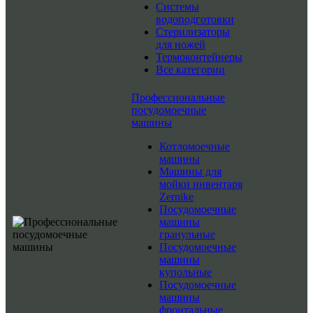
Системы
водоподготовки
Стерилизаторы
для ножей
Термоконтейнеры
Все категории
Профессиональные
посудомоечные
машины
Котломоечные
машины
Машины для
мойки инвентаря
Zernike
Посудомоечные
машины
гранульные
Посудомоечные
машины
купольные
Посудомоечные
машины
фронтальные