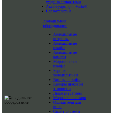
ухода за аппаратами
Аксессуары для iVario®
Все категории
Холодильное
оборудование
Холодильные
витрины
Холодильные
шкафы
Холодильные
камеры
Морозильные
шкафы
Барные
холодильники
Винные шкафы
Камеры шоковой
заморозки
Льдогенераторы
Морозильные лари
Охладители для
вина
Сплит-системы