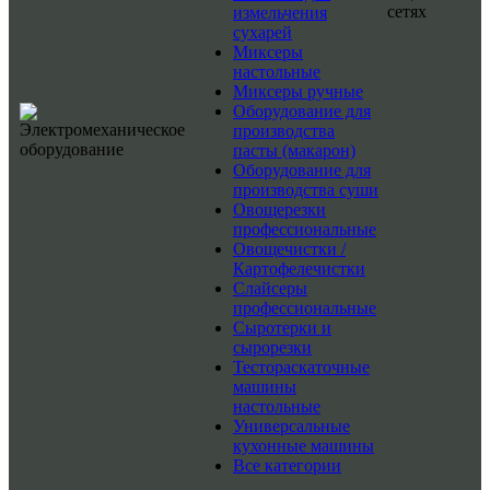
сетях
измельчения
сухарей
Миксеры
настольные
Миксеры ручные
Оборудование для
производства
пасты (макарон)
Оборудование для
производства суши
Овощерезки
профессиональные
Овощечистки /
Картофелечистки
Слайсеры
профессиональные
Сыротерки и
сырорезки
Тестораскаточные
машины
настольные
Универсальные
кухонные машины
Все категории