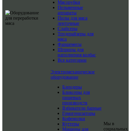
Мясорубки
Пельменные
аппараты
Пилы для мяса
ленточные
Слайсеры
Тендерайзеры для
мяса
Фаршемесы
Шприцы для
наполнения колбас
Все категории
Электромеханическое
оборудование
Блендеры
Бликсеры для
пищевых
производств
Взбиватели барные
Гомогенизаторы
Кофемолки
Мы в
Куттеры
социальных
Машины для