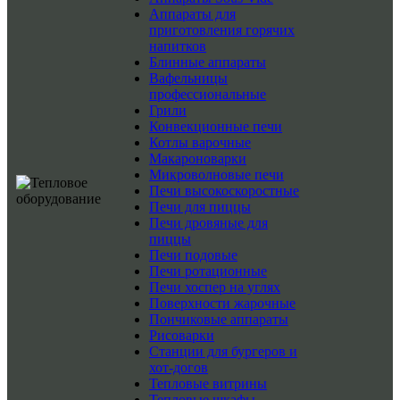
Аппараты для
приготовления горячих
напитков
Блинные аппараты
Вафельницы
профессиональные
Грили
Конвекционные печи
Котлы варочные
Макароноварки
Микроволновые печи
Печи высокоскоростные
Печи для пиццы
Печи дровяные для
пиццы
Печи подовые
Печи ротационные
Печи хоспер на углях
Поверхности жарочные
Пончиковые аппараты
Рисоварки
Станции для бургеров и
хот-догов
Тепловые витрины
Тепловые шкафы