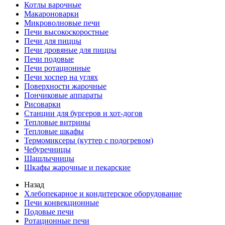
Котлы варочные
Макароноварки
Микроволновые печи
Печи высокоскоростные
Печи для пиццы
Печи дровяные для пиццы
Печи подовые
Печи ротационные
Печи хоспер на углях
Поверхности жарочные
Пончиковые аппараты
Рисоварки
Станции для бургеров и хот-догов
Тепловые витрины
Тепловые шкафы
Термомиксеры (куттер с подогревом)
Чебуречницы
Шашлычницы
Шкафы жарочные и пекарские
Назад
Хлебопекарное и кондитерское оборудование
Печи конвекционные
Подовые печи
Ротационные печи