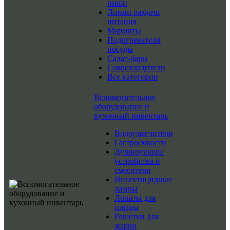
пищи
Линии раздачи
питания
Мармиты
Подогреватели
посуды
Салат-бары
Сокоохладители
Все категории
Вспомогательное
оборудование и
кухонный инвентарь
Водоумягчители
Гастроемкости
Душирующие
устройства и
смесители
Инсектицидные
лампы
Лопаты для
пиццы
Решетки для
жарки