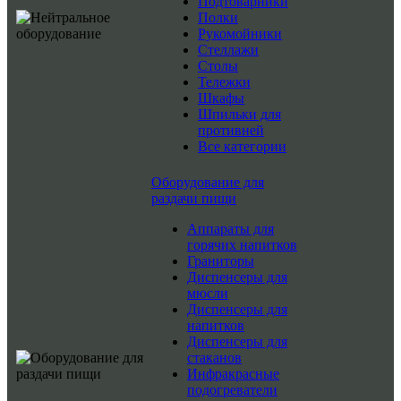
Подтоварники
Полки
Рукомойники
Стеллажи
Столы
Тележки
Шкафы
Шпильки для
противней
Все категории
Оборудование для
раздачи пищи
Аппараты для
горячих напитков
Граниторы
Диспенсеры для
мюсли
Диспенсеры для
напитков
Диспенсеры для
стаканов
Инфракрасные
подогреватели