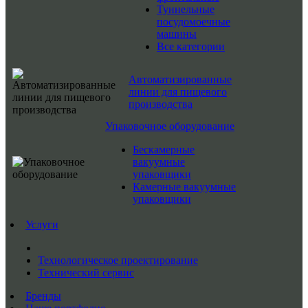
Туннельные
посудомоечные
машины
Все категории
Автоматизированные
линии для пищевого
производства
Упаковочное оборудование
Бескамерные
вакуумные
упаковщики
Камерные вакуумные
упаковщики
Услуги
Технологическое проектирование
Технический сервис
Бренды