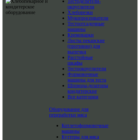
Тестоделители-
округлители
Хлеборезки
Мукопросеиватели
Тестоотсадочные
машины
Кремоварки
Листы пекарские
(противни) для
выпечки
Расстойные
шкафы
Тестоокруглители
Формовочные
машины для теста
Шприцы-дозаторы
кондитерские
Все категории
Оборудование для
переработки мяса
Котлетоформовочные
машины
Куттеры для мяса