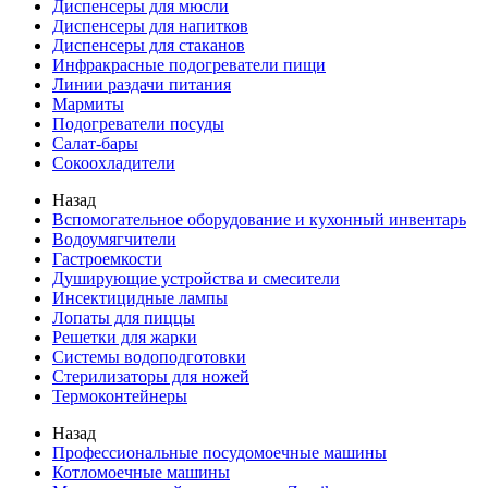
Диспенсеры для мюсли
Диспенсеры для напитков
Диспенсеры для стаканов
Инфракрасные подогреватели пищи
Линии раздачи питания
Мармиты
Подогреватели посуды
Салат-бары
Сокоохладители
Назад
Вспомогательное оборудование и кухонный инвентарь
Водоумягчители
Гастроемкости
Душирующие устройства и смесители
Инсектицидные лампы
Лопаты для пиццы
Решетки для жарки
Системы водоподготовки
Стерилизаторы для ножей
Термоконтейнеры
Назад
Профессиональные посудомоечные машины
Котломоечные машины