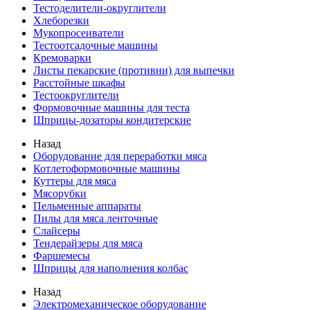
Тестоделители-округлители
Хлеборезки
Мукопросеиватели
Тестоотсадочные машины
Кремоварки
Листы пекарские (противни) для выпечки
Расстойные шкафы
Тестоокруглители
Формовочные машины для теста
Шприцы-дозаторы кондитерские
Назад
Оборудование для переработки мяса
Котлетоформовочные машины
Куттеры для мяса
Мясорубки
Пельменные аппараты
Пилы для мяса ленточные
Слайсеры
Тендерайзеры для мяса
Фаршемесы
Шприцы для наполнения колбас
Назад
Электромеханическое оборудование