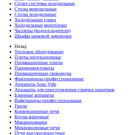
Сплит-системы холодильные
Столы морозильные
Столы холодильные
Холодильные горки
Холодильные моноблоки
Чиллеры (водоохладители)
Шкафы шоковой заморозки
Назад
Тепловое оборудование
Плиты индукционные
Промышленные плиты
Пароконвектоматы
Промышленные сковороды
Фритюрницы профессиональные
Аппараты Sous Vide
Аппараты для приготовления горячих напитков
Блинные аппараты
Вафельницы профессиональные
Грили
Конвекционные печи
Котлы варочные
Макароноварки
Микроволновые печи
Печи высокоскоростные