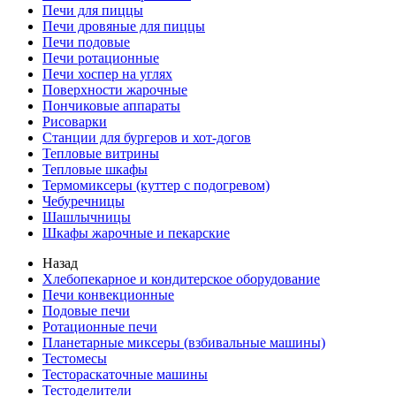
Печи для пиццы
Печи дровяные для пиццы
Печи подовые
Печи ротационные
Печи хоспер на углях
Поверхности жарочные
Пончиковые аппараты
Рисоварки
Станции для бургеров и хот-догов
Тепловые витрины
Тепловые шкафы
Термомиксеры (куттер с подогревом)
Чебуречницы
Шашлычницы
Шкафы жарочные и пекарские
Назад
Хлебопекарное и кондитерское оборудование
Печи конвекционные
Подовые печи
Ротационные печи
Планетарные миксеры (взбивальные машины)
Тестомесы
Тестораскаточные машины
Тестоделители