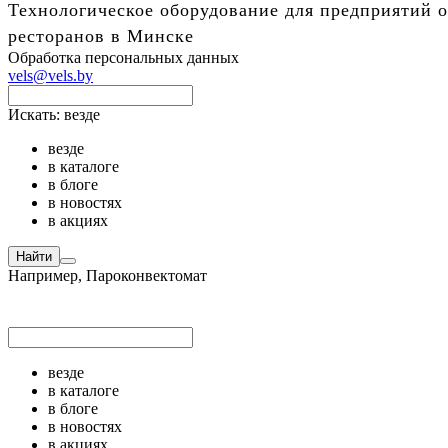
Технологическое оборудование для предприятий о
ресторанов в Минске
Обработка персональных данных
vels@vels.by
Искать:
везде
везде
в каталоге
в блоге
в новостях
в акциях
Найти
Например,
Пароконвектомат
везде
в каталоге
в блоге
в новостях
в акциях