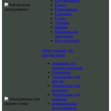
Подтоварники
Полки
Рукомойники
Стеллажи
Столы
Тележки
Шкафы
Шпильки для
противней
Все категории
Оборудование для
раздачи пищи
Аппараты для
горячих напитков
Граниторы
Диспенсеры для
мюсли
Диспенсеры для
напитков
Диспенсеры для
стаканов
Инфракрасные
подогреватели