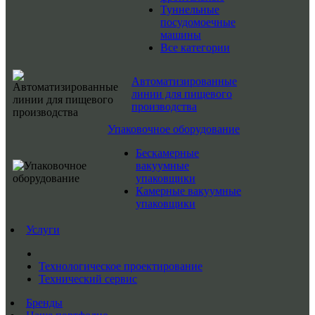
Туннельные
посудомоечные
машины
Все категории
Автоматизированные
линии для пищевого
производства
Упаковочное оборудование
Бескамерные
вакуумные
упаковщики
Камерные вакуумные
упаковщики
Услуги
Технологическое проектирование
Технический сервис
Бренды