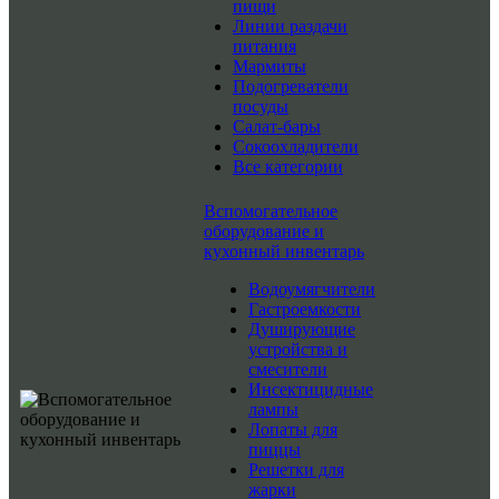
пищи
Линии раздачи
питания
Мармиты
Подогреватели
посуды
Салат-бары
Сокоохладители
Все категории
Вспомогательное
оборудование и
кухонный инвентарь
Водоумягчители
Гастроемкости
Душирующие
устройства и
смесители
Инсектицидные
лампы
Лопаты для
пиццы
Решетки для
жарки