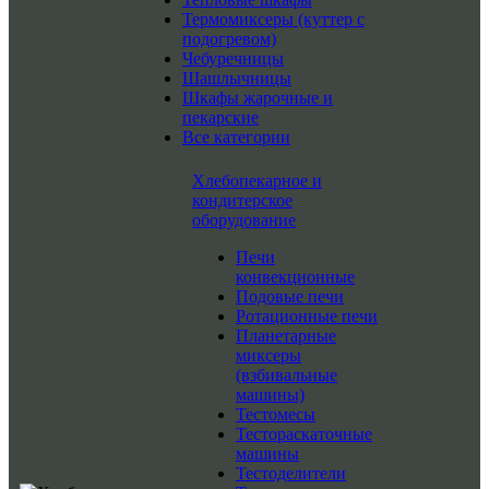
Термомиксеры (куттер с
подогревом)
Чебуречницы
Шашлычницы
Шкафы жарочные и
пекарские
Все категории
Хлебопекарное и
кондитерское
оборудование
Печи
конвекционные
Подовые печи
Ротационные печи
Планетарные
миксеры
(взбивальные
машины)
Тестомесы
Тестораскаточные
машины
Тестоделители