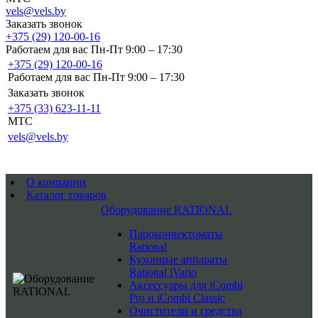
vels@vels.by
Заказать звонок
+375 (29) 120-00-16
Работаем для вас Пн-Пт 9:00 – 17:30
+375 (29) 120-00-16
Работаем для вас Пн-Пт 9:00 – 17:30
Заказать звонок
+375 (33) 623-11-11
MTC
vels@vels.by
О компании
Каталог товаров
Оборудование RATIONAL
Пароконвектоматы
Rational
Кухонные аппараты
Rational iVario
Аксессуары для iCombi
Pro и iCombi Classic
Очистители и средства