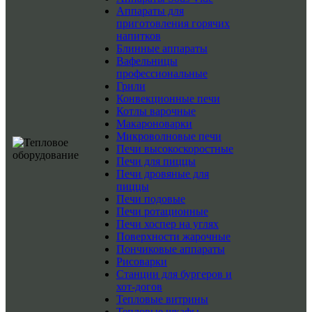
Аппараты для
приготовления горячих
напитков
Блинные аппараты
Вафельницы
профессиональные
Грили
Конвекционные печи
Котлы варочные
Макароноварки
Микроволновые печи
Печи высокоскоростные
Печи для пиццы
Печи дровяные для
пиццы
Печи подовые
Печи ротационные
Печи хоспер на углях
Поверхности жарочные
Пончиковые аппараты
Рисоварки
Станции для бургеров и
хот-догов
Тепловые витрины
Тепловые шкафы