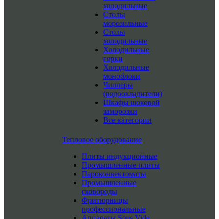
холодильные
Столы
морозильные
Столы
холодильные
Холодильные
горки
Холодильные
моноблоки
Чиллеры
(водоохладители)
Шкафы шоковой
заморозки
Все категории
Тепловое оборудование
Плиты индукционные
Промышленные плиты
Пароконвектоматы
Промышленные
сковороды
Фритюрницы
профессиональные
Аппараты Sous Vide