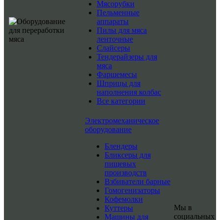
Мясорубки
Пельменные
аппараты
Пилы для мяса
ленточные
Слайсеры
Тендерайзеры для
мяса
Фаршемесы
Шприцы для
наполнения колбас
Все категории
Электромеханическое
оборудование
Блендеры
Бликсеры для
пищевых
производств
Взбиватели барные
Гомогенизаторы
Кофемолки
Мы в
Куттеры
социальных
Машины для