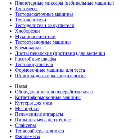
Планетарные миксеры (взбивальные машины)
Тестомесы
Тестораскаточные машины
Тестоделители
Тестоделители-округлители
Хлеборезки
Мукопросеиватели
Тестоотсадочные машины
Кремоварки
Листы пекарские (противни) для выпечки
Расстойные шкафы
Тестоокруглители
Формовочные машины для теста
Шприцы-дозаторы кондитерские
Назад
Оборудование для переработки мяса
Котлетоформовочные машины
Куттеры для мяса
Мясорубки
Пельменные аппараты
Пилы для мяса ленточные
Слайсеры
Тендерайзеры для мяса
Фаршемесы