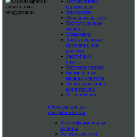
Тестоделители-
округлители
Хлеборезки
Мукопросеиватели
Тестоотсадочные
машины
Кремоварки
Листы пекарские
(противни) для
выпечки
Расстойные
шкафы
Тестоокруглители
Формовочные
машины для теста
Шприцы-дозаторы
кондитерские
Все категории
Оборудование для
переработки мяса
Котлетоформовочные
машины
Куттеры для мяса