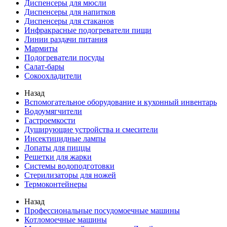
Диспенсеры для мюсли
Диспенсеры для напитков
Диспенсеры для стаканов
Инфракрасные подогреватели пищи
Линии раздачи питания
Мармиты
Подогреватели посуды
Салат-бары
Сокоохладители
Назад
Вспомогательное оборудование и кухонный инвентарь
Водоумягчители
Гастроемкости
Душирующие устройства и смесители
Инсектицидные лампы
Лопаты для пиццы
Решетки для жарки
Системы водоподготовки
Стерилизаторы для ножей
Термоконтейнеры
Назад
Профессиональные посудомоечные машины
Котломоечные машины