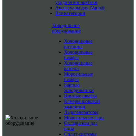
ухода за аппаратами
Аксессуары для iVario®
Все категории
Холодильное
оборудование
Холодильные
витрины
Холодильные
шкафы
Холодильные
камеры
Морозильные
шкафы
Барные
холодильники
Винные шкафы
Камеры шоковой
заморозки
Льдогенераторы
Морозильные лари
Охладители для
вина
Сплит-системы