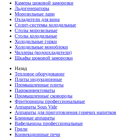
Камеры шоковой заморозки
Льдогенераторы
Морозильные лари
Охладители для вина
Сплит-системы холодильные
Столы морозильные
Столы холодильные
Холодильные горки
Холодильные моноблоки
Чиллеры (водоохладители)
Шкафы шоковой заморозки
Назад
Тепловое оборудование
Плиты индукционные
Промышленные плиты
Пароконвектоматы
Промышленные сковороды
Фритюрницы профессиональные
Аппараты Sous Vide
Аппараты для приготовления горячих напитков
Блинные аппараты
Вафельницы профессиональные
Грили
Конвекционные печи