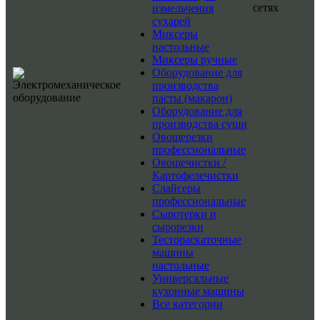
сетях
измельчения
сухарей
Миксеры
настольные
Миксеры ручные
Оборудование для
производства
пасты (макарон)
Оборудование для
производства суши
Овощерезки
профессиональные
Овощечистки /
Картофелечистки
Слайсеры
профессиональные
Сыротерки и
сырорезки
Тестораскаточные
машины
настольные
Универсальные
кухонные машины
Все категории