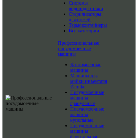
Системы
водоподготовки
Стерилизаторы
для ножей
Термоконтейнеры
Все категории
Профессиональные
посудомоечные
машины
Котломоечные
машины
Машины для
мойки инвентаря
Zernike
Посудомоечные
машины
гранульные
Посудомоечные
машины
купольные
Посудомоечные
машины
фронтальные