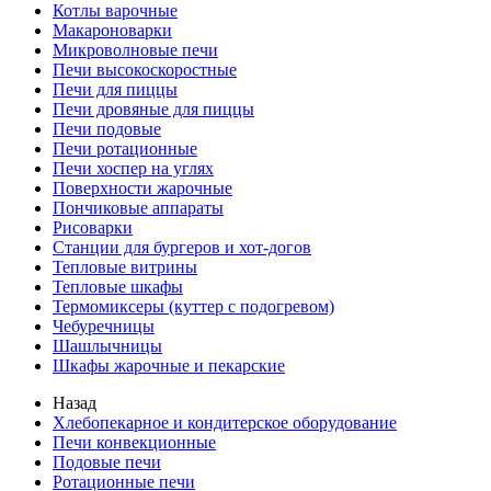
Котлы варочные
Макароноварки
Микроволновые печи
Печи высокоскоростные
Печи для пиццы
Печи дровяные для пиццы
Печи подовые
Печи ротационные
Печи хоспер на углях
Поверхности жарочные
Пончиковые аппараты
Рисоварки
Станции для бургеров и хот-догов
Тепловые витрины
Тепловые шкафы
Термомиксеры (куттер с подогревом)
Чебуречницы
Шашлычницы
Шкафы жарочные и пекарские
Назад
Хлебопекарное и кондитерское оборудование
Печи конвекционные
Подовые печи
Ротационные печи