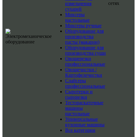
сетях
измельчения
сухарей
Миксеры
настольные
Миксеры ручные
Оборудование для
производства
пасты (макарон)
Оборудование для
производства суши
Овощерезки
профессиональные
Овощечистки /
Картофелечистки
Слайсеры
профессиональные
Сыротерки и
сырорезки
Тестораскаточные
машины
настольные
Универсальные
кухонные машины
Все категории