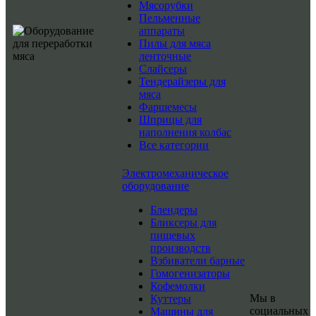
Мясорубки
Пельменные
аппараты
Пилы для мяса
ленточные
Слайсеры
Тендерайзеры для
мяса
Фаршемесы
Шприцы для
наполнения колбас
Все категории
Электромеханическое
оборудование
Блендеры
Бликсеры для
пищевых
производств
Взбиватели барные
Гомогенизаторы
Кофемолки
Мы в
Куттеры
социальных
Машины для