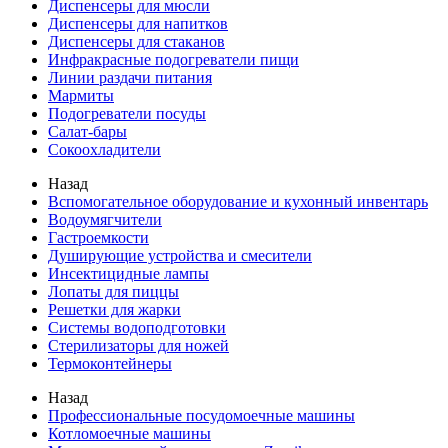
Диспенсеры для мюсли
Диспенсеры для напитков
Диспенсеры для стаканов
Инфракрасные подогреватели пищи
Линии раздачи питания
Мармиты
Подогреватели посуды
Салат-бары
Сокоохладители
Назад
Вспомогательное оборудование и кухонный инвентарь
Водоумягчители
Гастроемкости
Душирующие устройства и смесители
Инсектицидные лампы
Лопаты для пиццы
Решетки для жарки
Системы водоподготовки
Стерилизаторы для ножей
Термоконтейнеры
Назад
Профессиональные посудомоечные машины
Котломоечные машины