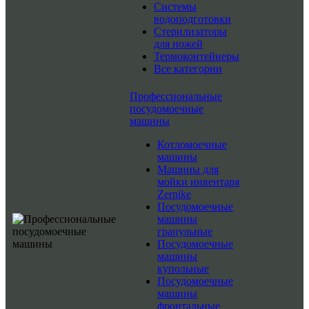
Системы
водоподготовки
Стерилизаторы
для ножей
Термоконтейнеры
Все категории
Профессиональные
посудомоечные
машины
Котломоечные
машины
Машины для
мойки инвентаря
Zernike
Посудомоечные
машины
гранульные
Посудомоечные
машины
купольные
Посудомоечные
машины
фронтальные