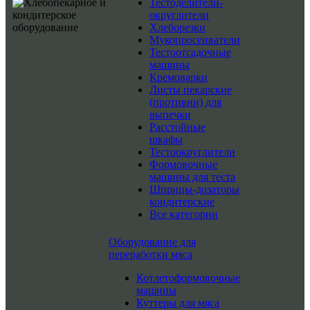
Тестоделители-
округлители
Хлеборезки
Мукопросеиватели
Тестоотсадочные
машины
Кремоварки
Листы пекарские
(противни) для
выпечки
Расстойные
шкафы
Тестоокруглители
Формовочные
машины для теста
Шприцы-дозаторы
кондитерские
Все категории
Оборудование для
переработки мяса
Котлетоформовочные
машины
Куттеры для мяса