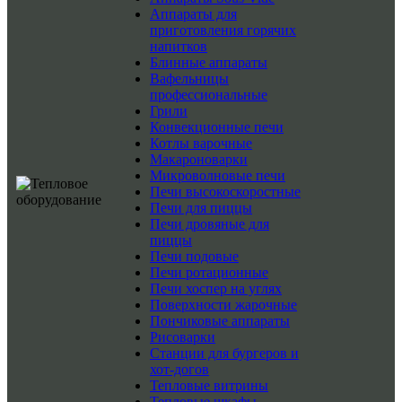
Аппараты для
приготовления горячих
напитков
Блинные аппараты
Вафельницы
профессиональные
Грили
Конвекционные печи
Котлы варочные
Макароноварки
Микроволновые печи
Печи высокоскоростные
Печи для пиццы
Печи дровяные для
пиццы
Печи подовые
Печи ротационные
Печи хоспер на углях
Поверхности жарочные
Пончиковые аппараты
Рисоварки
Станции для бургеров и
хот-догов
Тепловые витрины
Тепловые шкафы