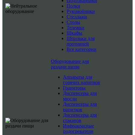
Подтоварники
Полки
Рукомойники
Стеллажи
Столы
Тележки
Шкафы
Шпильки для
противней
Все категории
Оборудование для
раздачи пищи
Аппараты для
горячих напитков
Граниторы
Диспенсеры для
мюсли
Диспенсеры для
напитков
Диспенсеры для
стаканов
Инфракрасные
подогреватели