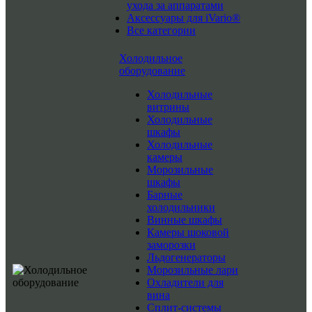
ухода за аппаратами
Аксессуары для iVario®
Все категории
Холодильное
оборудование
Холодильные
витрины
Холодильные
шкафы
Холодильные
камеры
Морозильные
шкафы
Барные
холодильники
Винные шкафы
Камеры шоковой
заморозки
Льдогенераторы
Морозильные лари
Охладители для
вина
Сплит-системы