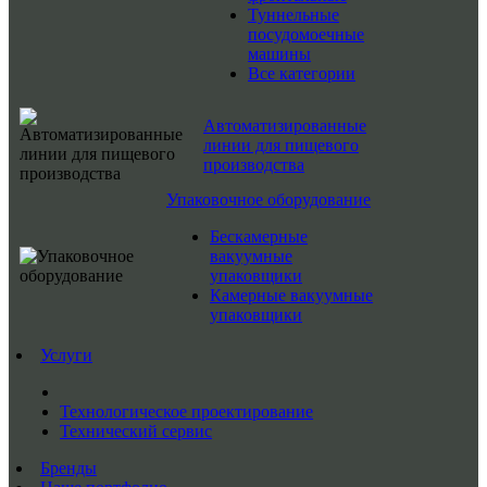
Туннельные
посудомоечные
машины
Все категории
Автоматизированные
линии для пищевого
производства
Упаковочное оборудование
Бескамерные
вакуумные
упаковщики
Камерные вакуумные
упаковщики
Услуги
Технологическое проектирование
Технический сервис
Бренды