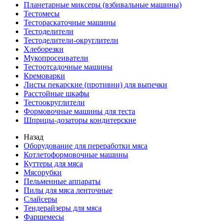
Планетарные миксеры (взбивальные машины)
Тестомесы
Тестораскаточные машины
Тестоделители
Тестоделители-округлители
Хлеборезки
Мукопросеиватели
Тестоотсадочные машины
Кремоварки
Листы пекарские (противни) для выпечки
Расстойные шкафы
Тестоокруглители
Формовочные машины для теста
Шприцы-дозаторы кондитерские
Назад
Оборудование для переработки мяса
Котлетоформовочные машины
Куттеры для мяса
Мясорубки
Пельменные аппараты
Пилы для мяса ленточные
Слайсеры
Тендерайзеры для мяса
Фаршемесы