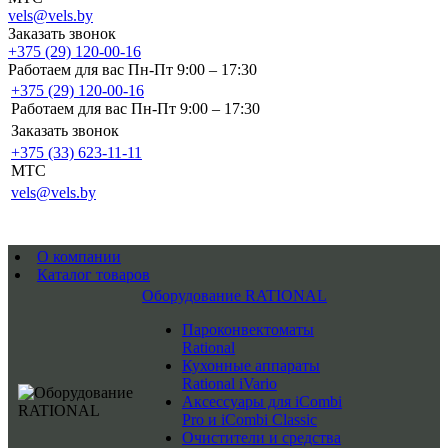
vels@vels.by
Заказать звонок
+375 (29) 120-00-16
Работаем для вас Пн-Пт 9:00 – 17:30
+375 (29) 120-00-16
Работаем для вас Пн-Пт 9:00 – 17:30
Заказать звонок
+375 (33) 623-11-11
MTC
vels@vels.by
О компании
Каталог товаров
Оборудование RATIONAL
Пароконвектоматы
Rational
Кухонные аппараты
Rational iVario
Аксессуары для iCombi
Pro и iCombi Classic
Очистители и средства