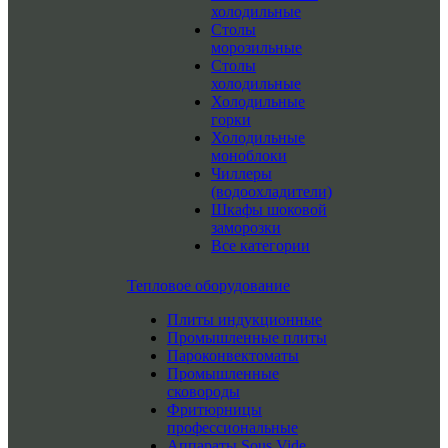
холодильные
Столы
морозильные
Столы
холодильные
Холодильные
горки
Холодильные
моноблоки
Чиллеры
(водоохладители)
Шкафы шоковой
заморозки
Все категории
Тепловое оборудование
Плиты индукционные
Промышленные плиты
Пароконвектоматы
Промышленные
сковороды
Фритюрницы
профессиональные
Аппараты Sous Vide