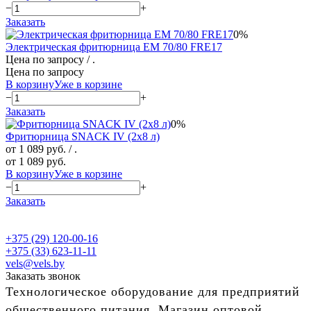
−
+
Заказать
0%
Электрическая фритюрница EM 70/80 FRE17
Цена по запросу
/ .
Цена по запросу
В корзину
Уже в корзине
−
+
Заказать
0%
Фритюрница SNACK IV (2х8 л)
от 1 089 руб.
/ .
от 1 089 руб.
В корзину
Уже в корзине
−
+
Заказать
+375 (29) 120-00-16
+375 (33) 623-11-11
vels@vels.by
Заказать звонок
Технологическое оборудование для предприятий
общественного питания. Магазин оптовой