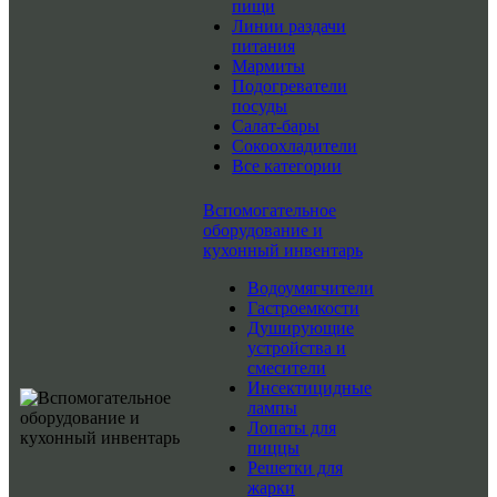
пищи
Линии раздачи
питания
Мармиты
Подогреватели
посуды
Салат-бары
Сокоохладители
Все категории
Вспомогательное
оборудование и
кухонный инвентарь
Водоумягчители
Гастроемкости
Душирующие
устройства и
смесители
Инсектицидные
лампы
Лопаты для
пиццы
Решетки для
жарки