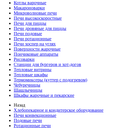
Котлы варочные
Макароноварки
Микроволновые печи
Печи высокоскоростные
Печи для пиццы
Печи дровяные для пиццы
Печи подовые
Печи ротационные
Печи хоспер на углях
Поверхности жарочные
Пончиковые аппараты
Рисоварки
Станции для бургеров и хот-догов
Тепловые витрины
Тепловые шкафы
Термомиксеры (куттер с подогревом)
Чебуречницы
Шашлычницы
Шкафы жарочные и пекарские
Назад
Хлебопекарное и кондитерское оборудование
Печи конвекционные
Подовые печи
Ротационные печи