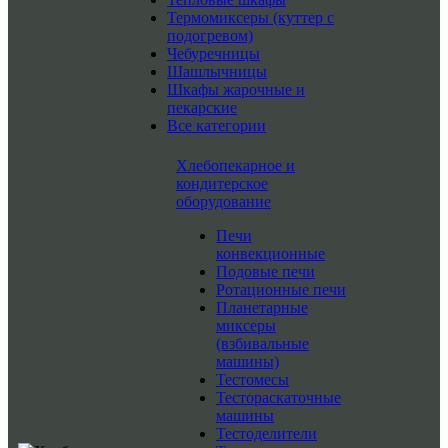
Термомиксеры (куттер с
подогревом)
Чебуречницы
Шашлычницы
Шкафы жарочные и
пекарские
Все категории
Хлебопекарное и
кондитерское
оборудование
Печи
конвекционные
Подовые печи
Ротационные печи
Планетарные
миксеры
(взбивальные
машины)
Тестомесы
Тестораскаточные
машины
Тестоделители