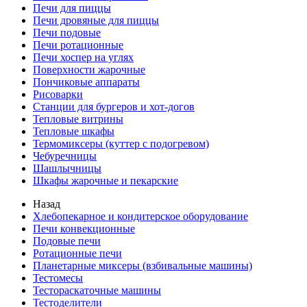
Печи для пиццы
Печи дровяные для пиццы
Печи подовые
Печи ротационные
Печи хоспер на углях
Поверхности жарочные
Пончиковые аппараты
Рисоварки
Станции для бургеров и хот-догов
Тепловые витрины
Тепловые шкафы
Термомиксеры (куттер с подогревом)
Чебуречницы
Шашлычницы
Шкафы жарочные и пекарские
Назад
Хлебопекарное и кондитерское оборудование
Печи конвекционные
Подовые печи
Ротационные печи
Планетарные миксеры (взбивальные машины)
Тестомесы
Тестораскаточные машины
Тестоделители