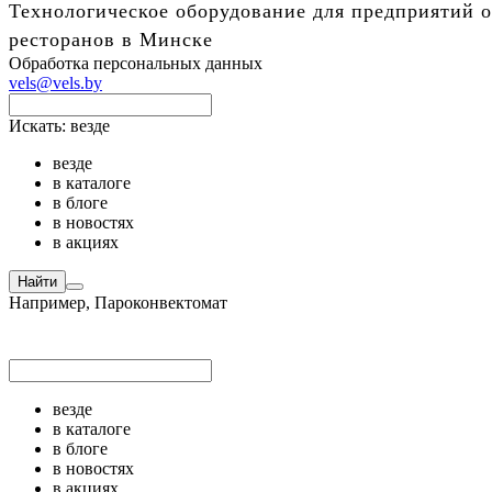
Технологическое оборудование для предприятий о
ресторанов в Минске
Обработка персональных данных
vels@vels.by
Искать:
везде
везде
в каталоге
в блоге
в новостях
в акциях
Найти
Например,
Пароконвектомат
везде
в каталоге
в блоге
в новостях
в акциях