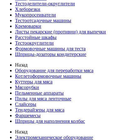
Тестоделители-округлители
Хлеборезки
Мукопросеиватели
Тестоотсадочные машины
Кремоварки
Листы пекарские (противни) для выпечки
Расстойные шкафы
Тестоокруглители
Формовочные машины для теста
Шприцы-дозаторы кондитерские
Назад
Оборудование для переработки мяса
Котлетоформовочные машины
Куттеры для мяса
Мясорубки
Пельменные аппараты
Пилы для мяса ленточные
Слайсеры
Тендерайзеры для мяса
Фаршемесы
Шприцы для наполнения колбас
Назад
Электромеханическое оборудование