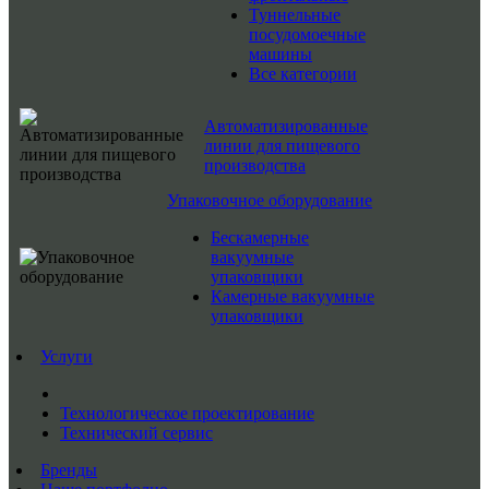
Туннельные
посудомоечные
машины
Все категории
Автоматизированные
линии для пищевого
производства
Упаковочное оборудование
Бескамерные
вакуумные
упаковщики
Камерные вакуумные
упаковщики
Услуги
Технологическое проектирование
Технический сервис
Бренды