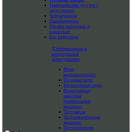
Термомиксеры (куттер с
подогревом)
Чебуречницы
Шашлычницы
Шкафы жарочные и
пекарские
Все категории
Хлебопекарное и
кондитерское
оборудование
Печи
конвекционные
Подовые печи
Ротационные печи
Планетарные
миксеры
(взбивальные
машины)
Тестомесы
Тестораскаточные
машины
Тестоделители