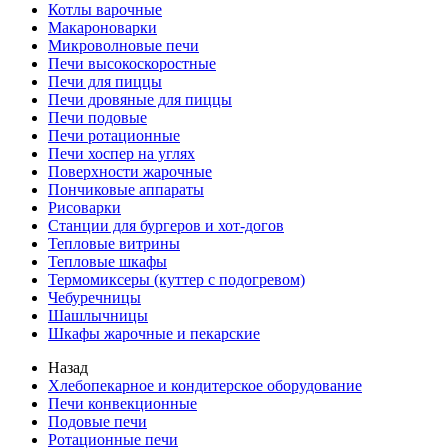
Котлы варочные
Макароноварки
Микроволновые печи
Печи высокоскоростные
Печи для пиццы
Печи дровяные для пиццы
Печи подовые
Печи ротационные
Печи хоспер на углях
Поверхности жарочные
Пончиковые аппараты
Рисоварки
Станции для бургеров и хот-догов
Тепловые витрины
Тепловые шкафы
Термомиксеры (куттер с подогревом)
Чебуречницы
Шашлычницы
Шкафы жарочные и пекарские
Назад
Хлебопекарное и кондитерское оборудование
Печи конвекционные
Подовые печи
Ротационные печи