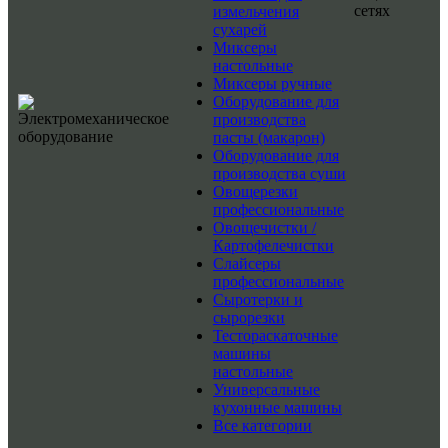
сетях
измельчения
сухарей
Миксеры
настольные
Миксеры ручные
Оборудование для
производства
пасты (макарон)
Оборудование для
производства суши
Овощерезки
профессиональные
Овощечистки /
Картофелечистки
Слайсеры
профессиональные
Сыротерки и
сырорезки
Тестораскаточные
машины
настольные
Универсальные
кухонные машины
Все категории