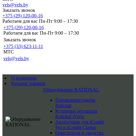
vels@vels.by
Заказать звонок
+375 (29) 120-00-16
Работаем для вас Пн-Пт 9:00 – 17:30
+375 (29) 120-00-16
Работаем для вас Пн-Пт 9:00 – 17:30
Заказать звонок
+375 (33) 623-11-11
MTC
vels@vels.by
О компании
Каталог товаров
Оборудование RATIONAL
Пароконвектоматы
Rational
Кухонные аппараты
Rational iVario
Аксессуары для iCombi
Pro и iCombi Classic
Очистители и средства