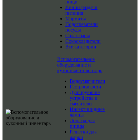
пищи
Линии раздачи
питания
Мармиты
Подогреватели
посуды
Салат-бары
Сокоохладители
Все категории
Вспомогательное
оборудование и
кухонный инвентарь
Водоумягчители
Гастроемкости
Душирующие
устройства и
смесители
Инсектицидные
лампы
Лопаты для
пиццы
Решетки для
жарки