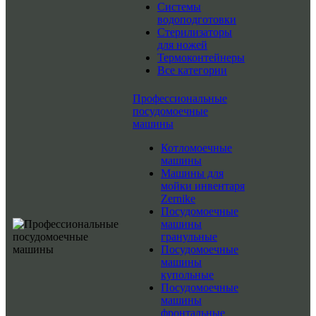
Системы
водоподготовки
Стерилизаторы
для ножей
Термоконтейнеры
Все категории
Профессиональные
посудомоечные
машины
Котломоечные
машины
Машины для
мойки инвентаря
Zernike
Посудомоечные
машины
гранульные
Посудомоечные
машины
купольные
Посудомоечные
машины
фронтальные