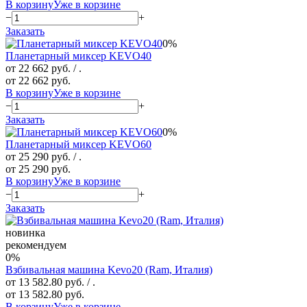
В корзину
Уже в корзине
−
+
Заказать
0%
Планетарный миксер KEVO40
от 22 662 руб.
/ .
от 22 662 руб.
В корзину
Уже в корзине
−
+
Заказать
0%
Планетарный миксер KEVO60
от 25 290 руб.
/ .
от 25 290 руб.
В корзину
Уже в корзине
−
+
Заказать
новинка
рекомендуем
0%
Взбивальная машина Kevo20 (Ram, Италия)
от 13 582.80 руб.
/ .
от 13 582.80 руб.
В корзину
Уже в корзине