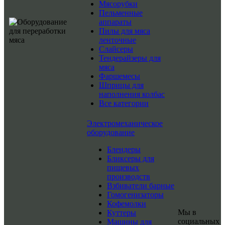
Мясорубки
Пельменные
аппараты
Пилы для мяса
ленточные
Слайсеры
Тендерайзеры для
мяса
Фаршемесы
Шприцы для
наполнения колбас
Все категории
Электромеханическое
оборудование
Блендеры
Бликсеры для
пищевых
производств
Взбиватели барные
Гомогенизаторы
Кофемолки
Мы в
Куттеры
социальных
Машины для