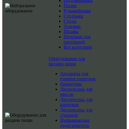
Подтоварники
Полки
Рукомойники
Стеллажи
Столы
Тележки
Шкафы
Шпильки для
противней
Все категории
Оборудование для
раздачи пищи
Аппараты для
горячих напитков
Граниторы
Диспенсеры для
мюсли
Диспенсеры для
напитков
Диспенсеры для
стаканов
Инфракрасные
подогреватели