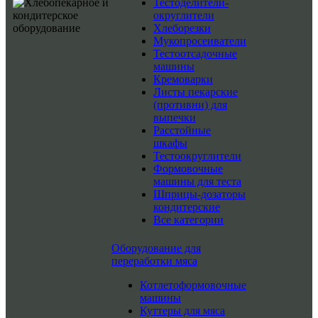
Тестоделители-
округлители
Хлеборезки
Мукопросеиватели
Тестоотсадочные
машины
Кремоварки
Листы пекарские
(противни) для
выпечки
Расстойные
шкафы
Тестоокруглители
Формовочные
машины для теста
Шприцы-дозаторы
кондитерские
Все категории
Оборудование для
переработки мяса
Котлетоформовочные
машины
Куттеры для мяса