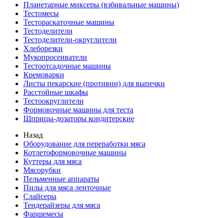
Планетарные миксеры (взбивальные машины)
Тестомесы
Тестораскаточные машины
Тестоделители
Тестоделители-округлители
Хлеборезки
Мукопросеиватели
Тестоотсадочные машины
Кремоварки
Листы пекарские (противни) для выпечки
Расстойные шкафы
Тестоокруглители
Формовочные машины для теста
Шприцы-дозаторы кондитерские
Назад
Оборудование для переработки мяса
Котлетоформовочные машины
Куттеры для мяса
Мясорубки
Пельменные аппараты
Пилы для мяса ленточные
Слайсеры
Тендерайзеры для мяса
Фаршемесы