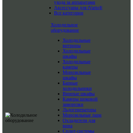
ухода за аппаратами
Аксессуары для iVario®
Все категории
Холодильное
оборудование
Холодильные
витрины
Холодильные
шкафы
Холодильные
камеры
Морозильные
шкафы
Барные
холодильники
Винные шкафы
Камеры шоковой
заморозки
Льдогенераторы
Морозильные лари
Охладители для
вина
Сплит-системы