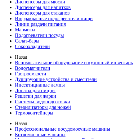
Диспенсеры для мюсли
Диспенсеры для напитков
Диспенсеры для стаканов
Инфракрасные подогреватели пищи
Линии раздачи питания
Мармиты
Подогреватели посуды
Салат-бары
Сокоохладители
Назад
Вспомогательное оборудование и кухонный инвентарь
Водоумягчители
Гастроемкости
Душирующие устройства и смесители
Инсектицидные лампы
Лопаты для пиццы
Решетки для жарки
Системы водоподготовки
Стерилизаторы для ножей
Термоконтейнеры
Назад
Профессиональные посудомоечные машины
Котломоечные машины