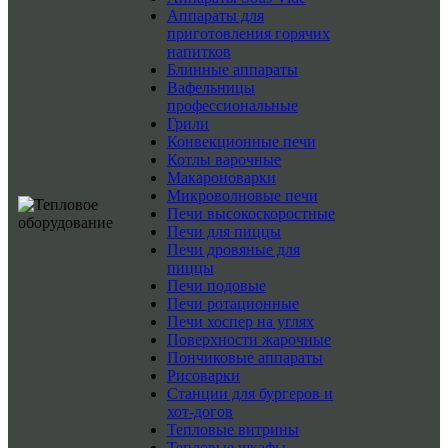
Аппараты для
приготовления горячих
напитков
Блинные аппараты
Вафельницы
профессиональные
Грили
Конвекционные печи
Котлы варочные
Макароноварки
Микроволновые печи
Печи высокоскоростные
Печи для пиццы
Печи дровяные для
пиццы
Печи подовые
Печи ротационные
Печи хоспер на углях
Поверхности жарочные
Пончиковые аппараты
Рисоварки
Станции для бургеров и
хот-догов
Тепловые витрины
Тепловые шкафы