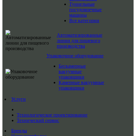
Туннельные
посудомоечные
машины
Все категории
Автоматизированные
линии для пищевого
производства
Упаковочное оборудование
Бескамерные
вакуумные
упаковщики
Камерные вакуумные
упаковщики
Услуги
Технологическое проектирование
Технический сервис
Бренды