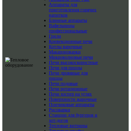
Аппараты для
приготовления горячих
напитков
Блинные аппараты
Вафельницы
профессиональные
Грили
Конвекционные печи
Котлы варочные
Макароноварки
Микроволновые печи
Печи высокоскоростные
Печи для пиццы
Печи дровяные для
пиццы
Печи подовые
Печи ротационные
Печи хоспер на углях
Поверхности жарочные
Пончиковые аппараты
Рисоварки
Станции для бургеров и
хот-догов
Тепловые витрины
Тепловые шкафы