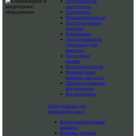
Тестоделители-
округлители
Хлеборезки
Мукопросеиватели
Тестоотсадочные
машины
Кремоварки
Листы пекарские
(противни) для
выпечки
Расстойные
шкафы
Тестоокруглители
Формовочные
машины для теста
Шприцы-дозаторы
кондитерские
Все категории
Оборудование для
переработки мяса
Котлетоформовочные
машины
Куттеры для мяса