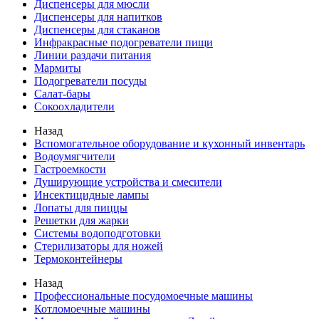
Диспенсеры для мюсли
Диспенсеры для напитков
Диспенсеры для стаканов
Инфракрасные подогреватели пищи
Линии раздачи питания
Мармиты
Подогреватели посуды
Салат-бары
Сокоохладители
Назад
Вспомогательное оборудование и кухонный инвентарь
Водоумягчители
Гастроемкости
Душирующие устройства и смесители
Инсектицидные лампы
Лопаты для пиццы
Решетки для жарки
Системы водоподготовки
Стерилизаторы для ножей
Термоконтейнеры
Назад
Профессиональные посудомоечные машины
Котломоечные машины