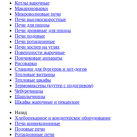
Котлы варочные
Макароноварки
Микроволновые печи
Печи высокоскоростные
Печи для пиццы
Печи дровяные для пиццы
Печи подовые
Печи ротационные
Печи хоспер на углях
Поверхности жарочные
Пончиковые аппараты
Рисоварки
Станции для бургеров и хот-догов
Тепловые витрины
Тепловые шкафы
Термомиксеры (куттер с подогревом)
Чебуречницы
Шашлычницы
Шкафы жарочные и пекарские
Назад
Хлебопекарное и кондитерское оборудование
Печи конвекционные
Подовые печи
Ротационные печи