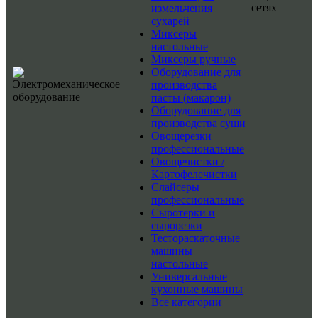
сетях
измельчения
сухарей
Миксеры
настольные
Миксеры ручные
Оборудование для
производства
пасты (макарон)
Оборудование для
производства суши
Овощерезки
профессиональные
Овощечистки /
Картофелечистки
Слайсеры
профессиональные
Сыротерки и
сырорезки
Тестораскаточные
машины
настольные
Универсальные
кухонные машины
Все категории