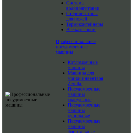
Системы
водоподготовки
Стерилизаторы
для ножей
Термоконтейнеры
Все категории
Профессиональные
посудомоечные
машины
Котломоечные
машины
Машины для
мойки инвентаря
Zernike
Посудомоечные
машины
гранульные
Посудомоечные
машины
купольные
Посудомоечные
машины
фронтальные