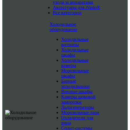
ухода за аппаратами
Аксессуары для iVario®
Все категории
Холодильное
оборудование
Холодильные
витрины
Холодильные
шкафы
Холодильные
камеры
Морозильные
шкафы
Барные
холодильники
Винные шкафы
Камеры шоковой
заморозки
Льдогенераторы
Морозильные лари
Охладители для
вина
Сплит-системы