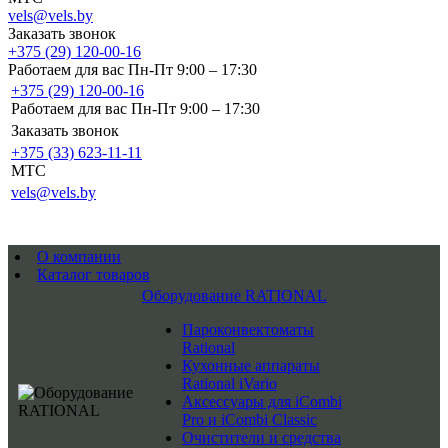
vels@vels.by
Заказать звонок
+375 (29) 120-00-16
Работаем для вас Пн-Пт 9:00 – 17:30
+375 (29) 120-00-16
Работаем для вас Пн-Пт 9:00 – 17:30
Заказать звонок
+375 (33) 623-11-11
MTC
vels@vels.by
О компании
Каталог товаров
Оборудование RATIONAL
Пароконвектоматы
Rational
Кухонные аппараты
Rational iVario
Аксессуары для iCombi
Pro и iCombi Classic
Очистители и средства