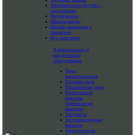
Термомиксеры (куттер с
подогревом)
Чебуречницы
Шашлычницы
Шкафы жарочные и
пекарские
Все категории
Хлебопекарное и
кондитерское
оборудование
Печи
конвекционные
Подовые печи
Ротационные печи
Планетарные
миксеры
(взбивальные
машины)
Тестомесы
Тестораскаточные
машины
Тестоделители