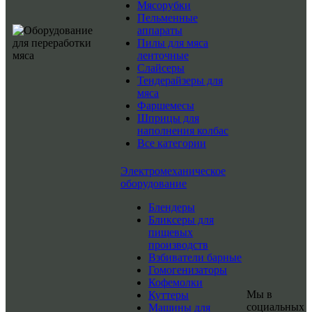
Мясорубки
Пельменные
аппараты
Пилы для мяса
ленточные
Слайсеры
Тендерайзеры для
мяса
Фаршемесы
Шприцы для
наполнения колбас
Все категории
Электромеханическое
оборудование
Блендеры
Бликсеры для
пищевых
производств
Взбиватели барные
Гомогенизаторы
Кофемолки
Мы в
Куттеры
социальных
Машины для