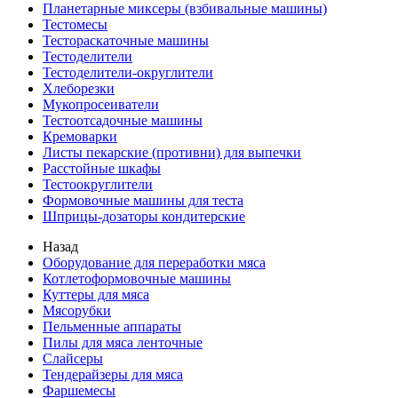
Планетарные миксеры (взбивальные машины)
Тестомесы
Тестораскаточные машины
Тестоделители
Тестоделители-округлители
Хлеборезки
Мукопросеиватели
Тестоотсадочные машины
Кремоварки
Листы пекарские (противни) для выпечки
Расстойные шкафы
Тестоокруглители
Формовочные машины для теста
Шприцы-дозаторы кондитерские
Назад
Оборудование для переработки мяса
Котлетоформовочные машины
Куттеры для мяса
Мясорубки
Пельменные аппараты
Пилы для мяса ленточные
Слайсеры
Тендерайзеры для мяса
Фаршемесы