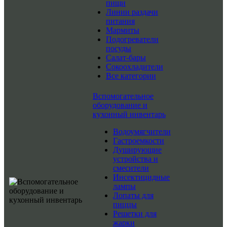
пищи
Линии раздачи
питания
Мармиты
Подогреватели
посуды
Салат-бары
Сокоохладители
Все категории
Вспомогательное
оборудование и
кухонный инвентарь
Водоумягчители
Гастроемкости
Душирующие
устройства и
смесители
Инсектицидные
лампы
Лопаты для
пиццы
Решетки для
жарки