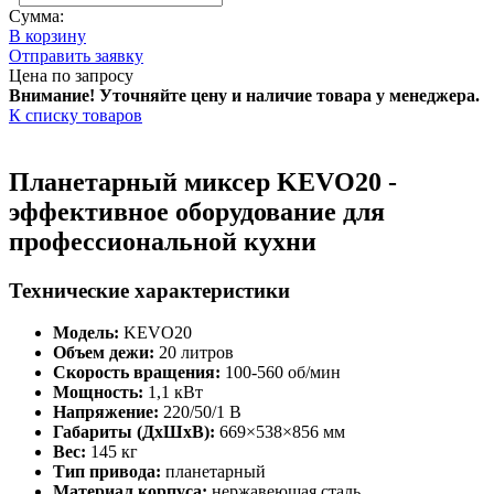
Сумма:
В корзину
Отправить заявку
Цена по запросу
Внимание! Уточняйте цену и наличие тов
ара у менеджера.
К списку товаров
Планетарный миксер KEVO20 -
эффективное оборудование для
профессиональной кухни
Технические характеристики
Модель:
KEVO20
Объем дежи:
20 литров
Скорость вращения:
100-560 об/мин
Мощность:
1,1 кВт
Напряжение:
220/50/1 В
Габариты (ДхШхВ):
669×538×856 мм
Вес:
145 кг
Тип привода:
планетарный
Материал корпуса:
нержавеющая сталь