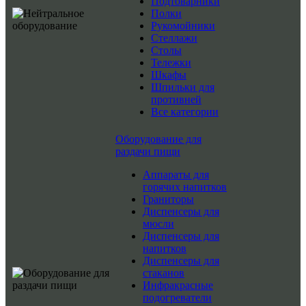
Подтоварники
Полки
Рукомойники
Стеллажи
Столы
Тележки
Шкафы
Шпильки для
противней
Все категории
Оборудование для
раздачи пищи
Аппараты для
горячих напитков
Граниторы
Диспенсеры для
мюсли
Диспенсеры для
напитков
Диспенсеры для
стаканов
Инфракрасные
подогреватели