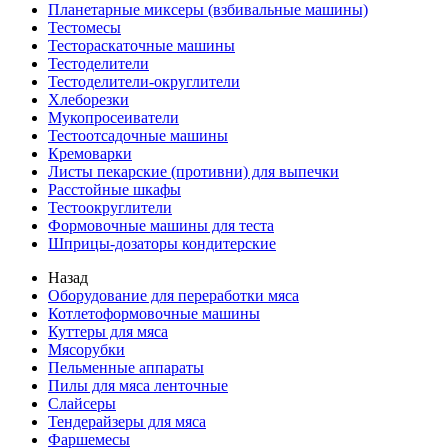
Планетарные миксеры (взбивальные машины)
Тестомесы
Тестораскаточные машины
Тестоделители
Тестоделители-округлители
Хлеборезки
Мукопросеиватели
Тестоотсадочные машины
Кремоварки
Листы пекарские (противни) для выпечки
Расстойные шкафы
Тестоокруглители
Формовочные машины для теста
Шприцы-дозаторы кондитерские
Назад
Оборудование для переработки мяса
Котлетоформовочные машины
Куттеры для мяса
Мясорубки
Пельменные аппараты
Пилы для мяса ленточные
Слайсеры
Тендерайзеры для мяса
Фаршемесы