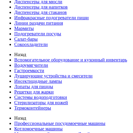
Диспенсеры для мюсли
Диспенсеры для напитков
Диспенсеры для стаканов
Инфракрасные подогреватели пищи
Линии раздачи питания
Мармиты
Подогреватели посуды
Салат-бары
Сокоохладители
Назад
Вспомогательное оборудование и кухонный инвентарь
Водоумягчители
Гастроемкости
Душирующие устройства и смесители
Инсектицидные лампы
Лопаты для пиццы
Решетки для жарки
Системы водоподготовки
Стерилизаторы для ножей
Термоконтейнеры
Назад
Профессиональные посудомоечные машины
Котломоечные машины