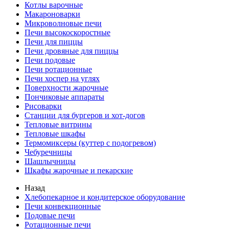
Котлы варочные
Макароноварки
Микроволновые печи
Печи высокоскоростные
Печи для пиццы
Печи дровяные для пиццы
Печи подовые
Печи ротационные
Печи хоспер на углях
Поверхности жарочные
Пончиковые аппараты
Рисоварки
Станции для бургеров и хот-догов
Тепловые витрины
Тепловые шкафы
Термомиксеры (куттер с подогревом)
Чебуречницы
Шашлычницы
Шкафы жарочные и пекарские
Назад
Хлебопекарное и кондитерское оборудование
Печи конвекционные
Подовые печи
Ротационные печи