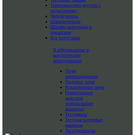
Термомиксеры (куттер с
подогревом)
Чебуречницы
Шашлычницы
Шкафы жарочные и
пекарские
Все категории
Хлебопекарное и
кондитерское
оборудование
Печи
конвекционные
Подовые печи
Ротационные печи
Планетарные
миксеры
(взбивальные
машины)
Тестомесы
Тестораскаточные
машины
Тестоделители