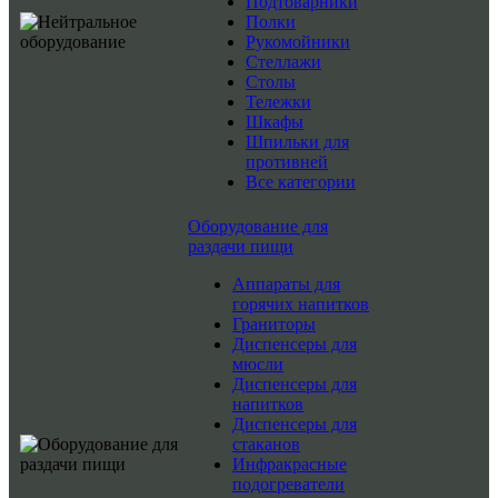
Подтоварники
Полки
Рукомойники
Стеллажи
Столы
Тележки
Шкафы
Шпильки для
противней
Все категории
Оборудование для
раздачи пищи
Аппараты для
горячих напитков
Граниторы
Диспенсеры для
мюсли
Диспенсеры для
напитков
Диспенсеры для
стаканов
Инфракрасные
подогреватели