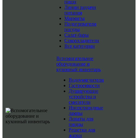
пищи
Линии раздачи
питания
Мармиты
Подогреватели
посуды
Салат-бары
Сокоохладители
Все категории
Вспомогательное
оборудование и
кухонный инвентарь
Водоумягчители
Гастроемкости
Душирующие
устройства и
смесители
Инсектицидные
лампы
Лопаты для
пиццы
Решетки для
жарки