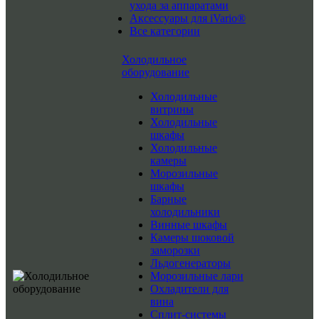
ухода за аппаратами
Аксессуары для iVario®
Все категории
Холодильное
оборудование
Холодильные
витрины
Холодильные
шкафы
Холодильные
камеры
Морозильные
шкафы
Барные
холодильники
Винные шкафы
Камеры шоковой
заморозки
Льдогенераторы
Морозильные лари
Охладители для
вина
Сплит-системы