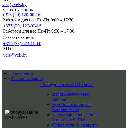
vels@vels.by
Заказать звонок
+375 (29) 120-00-16
Работаем для вас Пн-Пт 9:00 – 17:30
+375 (29) 120-00-16
Работаем для вас Пн-Пт 9:00 – 17:30
Заказать звонок
+375 (33) 623-11-11
MTC
vels@vels.by
О компании
Каталог товаров
Оборудование RATIONAL
Пароконвектоматы
Rational
Кухонные аппараты
Rational iVario
Аксессуары для iCombi
Pro и iCombi Classic
Очистители и средства