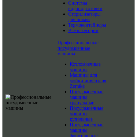
Системы
водоподготовки
Стерилизаторы
для ножей
Термоконтейнеры
Все категории
Профессиональные
посудомоечные
машины
Котломоечные
машины
Машины для
мойки инвентаря
Zernike
Посудомоечные
машины
гранульные
Посудомоечные
машины
купольные
Посудомоечные
машины
фронтальные