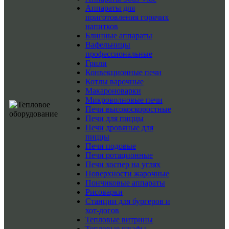
Аппараты для
приготовления горячих
напитков
Блинные аппараты
Вафельницы
профессиональные
Грили
Конвекционные печи
Котлы варочные
Макароноварки
Микроволновые печи
Печи высокоскоростные
Печи для пиццы
Печи дровяные для
пиццы
Печи подовые
Печи ротационные
Печи хоспер на углях
Поверхности жарочные
Пончиковые аппараты
Рисоварки
Станции для бургеров и
хот-догов
Тепловые витрины
Тепловые шкафы