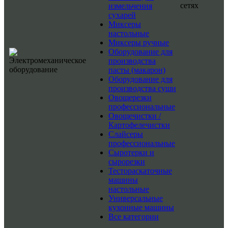
сетях
измельчения
сухарей
Миксеры
настольные
Миксеры ручные
Оборудование для
производства
пасты (макарон)
Оборудование для
производства суши
Овощерезки
профессиональные
Овощечистки /
Картофелечистки
Слайсеры
профессиональные
Сыротерки и
сырорезки
Тестораскаточные
машины
настольные
Универсальные
кухонные машины
Все категории