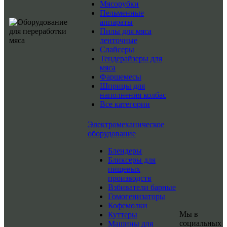
Мясорубки
Пельменные
аппараты
Пилы для мяса
ленточные
Слайсеры
Тендерайзеры для
мяса
Фаршемесы
Шприцы для
наполнения колбас
Все категории
Электромеханическое
оборудование
Блендеры
Бликсеры для
пищевых
производств
Взбиватели барные
Гомогенизаторы
Кофемолки
Мы в
Куттеры
социальных
Машины для