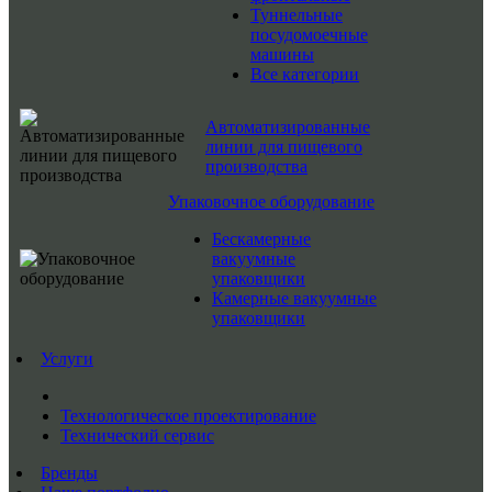
Туннельные
посудомоечные
машины
Все категории
Автоматизированные
линии для пищевого
производства
Упаковочное оборудование
Бескамерные
вакуумные
упаковщики
Камерные вакуумные
упаковщики
Услуги
Технологическое проектирование
Технический сервис
Бренды