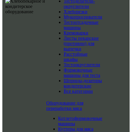
Тестоделители-
округлители
Хлеборезки
Мукопросеиватели
Тестоотсадочные
машины
Кремоварки
Листы пекарские
(противни) для
выпечки
Расстойные
шкафы
Тестоокруглители
Формовочные
машины для теста
Шприцы-дозаторы
кондитерские
Все категории
Оборудование для
переработки мяса
Котлетоформовочные
машины
Куттеры для мяса