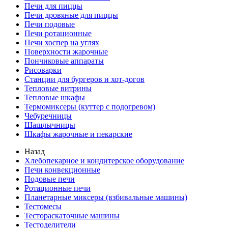
Печи для пиццы
Печи дровяные для пиццы
Печи подовые
Печи ротационные
Печи хоспер на углях
Поверхности жарочные
Пончиковые аппараты
Рисоварки
Станции для бургеров и хот-догов
Тепловые витрины
Тепловые шкафы
Термомиксеры (куттер с подогревом)
Чебуречницы
Шашлычницы
Шкафы жарочные и пекарские
Назад
Хлебопекарное и кондитерское оборудование
Печи конвекционные
Подовые печи
Ротационные печи
Планетарные миксеры (взбивальные машины)
Тестомесы
Тестораскаточные машины
Тестоделители