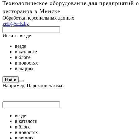
Технологическое оборудование для предприятий о
ресторанов в Минске
Обработка персональных данных
vels@vels.by
Искать:
везде
везде
в каталоге
в блоге
в новостях
в акциях
Найти
Например,
Пароконвектомат
везде
в каталоге
в блоге
в новостях
в акциях