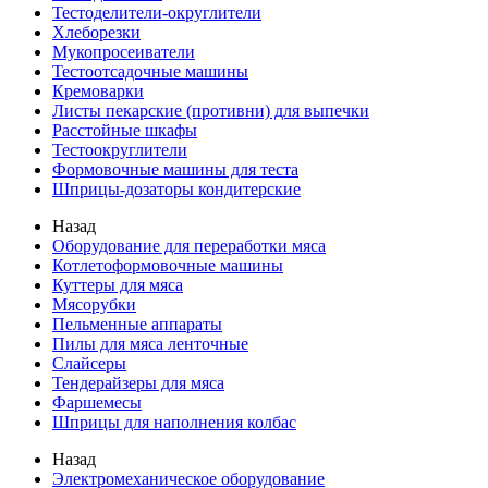
Тестоделители-округлители
Хлеборезки
Мукопросеиватели
Тестоотсадочные машины
Кремоварки
Листы пекарские (противни) для выпечки
Расстойные шкафы
Тестоокруглители
Формовочные машины для теста
Шприцы-дозаторы кондитерские
Назад
Оборудование для переработки мяса
Котлетоформовочные машины
Куттеры для мяса
Мясорубки
Пельменные аппараты
Пилы для мяса ленточные
Слайсеры
Тендерайзеры для мяса
Фаршемесы
Шприцы для наполнения колбас
Назад
Электромеханическое оборудование