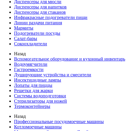
Диспенсеры для мюсли
Диспенсеры для напитков
Диспенсеры для стаканов
Инфракрасные подогреватели пищи
Линии раздачи питания
Мармиты
Подогреватели посуды
Салат-бары
Сокоохладители
Назад
Вспомогательное оборудование и кухонный инвентарь
Водоумягчители
Гастроемкости
Душирующие устройства и смесители
Инсектицидные лампы
Лопаты для пиццы
Решетки для жарки
Системы водоподготовки
Стерилизаторы для ножей
Термоконтейнеры
Назад
Профессиональные посудомоечные машины
Котломоечные машины