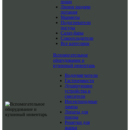
пищи
Линии раздачи
питания
Мармиты
Подогреватели
посуды
Салат-бары
Сокоохладители
Все категории
Вспомогательное
оборудование и
кухонный инвентарь
Водоумягчители
Гастроемкости
Душирующие
устройства и
смесители
Инсектицидные
лампы
Лопаты для
пиццы
Решетки для
жарки