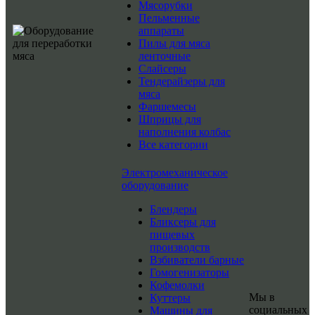
Мясорубки
Пельменные
аппараты
Пилы для мяса
ленточные
Слайсеры
Тендерайзеры для
мяса
Фаршемесы
Шприцы для
наполнения колбас
Все категории
Электромеханическое
оборудование
Блендеры
Бликсеры для
пищевых
производств
Взбиватели барные
Гомогенизаторы
Кофемолки
Мы в
Куттеры
социальных
Машины для