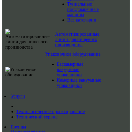
Туннельные
посудомоечные
машины
Все категории
Автоматизированные
линии для пищевого
производства
Упаковочное оборудование
Бескамерные
вакуумные
упаковщики
Камерные вакуумные
упаковщики
Услуги
Технологическое проектирование
Технический сервис
Бренды