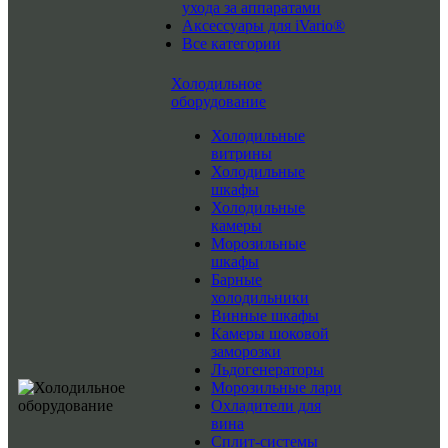
ухода за аппаратами
Аксессуары для iVario®
Все категории
Холодильное
оборудование
Холодильные
витрины
Холодильные
шкафы
Холодильные
камеры
Морозильные
шкафы
Барные
холодильники
Винные шкафы
Камеры шоковой
заморозки
Льдогенераторы
Морозильные лари
Охладители для
вина
Сплит-системы