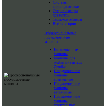
Системы
водоподготовки
Стерилизаторы
для ножей
Термоконтейнеры
Все категории
Профессиональные
посудомоечные
машины
Котломоечные
машины
Машины для
мойки инвентаря
Zernike
Посудомоечные
машины
гранульные
Посудомоечные
машины
купольные
Посудомоечные
машины
фронтальные