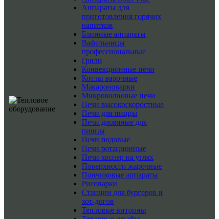
Аппараты для
приготовления горячих
напитков
Блинные аппараты
Вафельницы
профессиональные
Грили
Конвекционные печи
Котлы варочные
Макароноварки
Микроволновые печи
Печи высокоскоростные
Печи для пиццы
Печи дровяные для
пиццы
Печи подовые
Печи ротационные
Печи хоспер на углях
Поверхности жарочные
Пончиковые аппараты
Рисоварки
Станции для бургеров и
хот-догов
Тепловые витрины
Тепловые шкафы