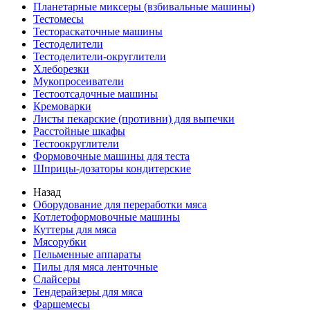
Планетарные миксеры (взбивальные машины)
Тестомесы
Тестораскаточные машины
Тестоделители
Тестоделители-округлители
Хлеборезки
Мукопросеиватели
Тестоотсадочные машины
Кремоварки
Листы пекарские (противни) для выпечки
Расстойные шкафы
Тестоокруглители
Формовочные машины для теста
Шприцы-дозаторы кондитерские
Назад
Оборудование для переработки мяса
Котлетоформовочные машины
Куттеры для мяса
Мясорубки
Пельменные аппараты
Пилы для мяса ленточные
Слайсеры
Тендерайзеры для мяса
Фаршемесы