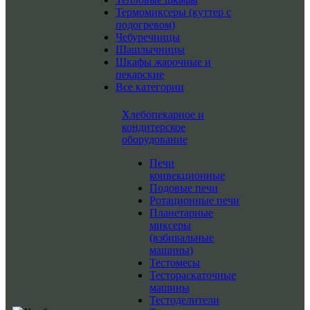
Термомиксеры (куттер с
подогревом)
Чебуречницы
Шашлычницы
Шкафы жарочные и
пекарские
Все категории
Хлебопекарное и
кондитерское
оборудование
Печи
конвекционные
Подовые печи
Ротационные печи
Планетарные
миксеры
(взбивальные
машины)
Тестомесы
Тестораскаточные
машины
Тестоделители