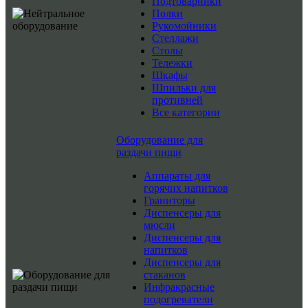
Подтоварники
Полки
Рукомойники
Стеллажи
Столы
Тележки
Шкафы
Шпильки для
противней
Все категории
Оборудование для
раздачи пищи
Аппараты для
горячих напитков
Граниторы
Диспенсеры для
мюсли
Диспенсеры для
напитков
Диспенсеры для
стаканов
Инфракрасные
подогреватели