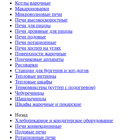
Котлы варочные
Макароноварки
Микроволновые печи
Печи высокоскоростные
Печи для пиццы
Печи дровяные для пиццы
Печи подовые
Печи ротационные
Печи хоспер на углях
Поверхности жарочные
Пончиковые аппараты
Рисоварки
Станции для бургеров и хот-догов
Тепловые витрины
Тепловые шкафы
Термомиксеры (куттер с подогревом)
Чебуречницы
Шашлычницы
Шкафы жарочные и пекарские
Назад
Хлебопекарное и кондитерское оборудование
Печи конвекционные
Подовые печи
Ротационные печи