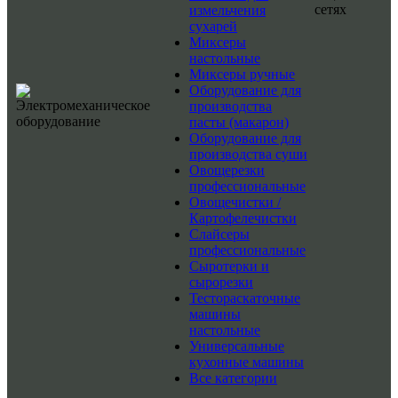
сетях
измельчения
сухарей
Миксеры
настольные
Миксеры ручные
Оборудование для
производства
пасты (макарон)
Оборудование для
производства суши
Овощерезки
профессиональные
Овощечистки /
Картофелечистки
Слайсеры
профессиональные
Сыротерки и
сырорезки
Тестораскаточные
машины
настольные
Универсальные
кухонные машины
Все категории