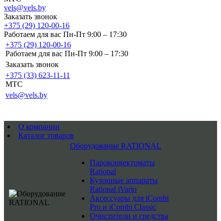
vels@vels.by
Заказать звонок
+375 (29) 120-00-16
Работаем для вас Пн-Пт 9:00 – 17:30
+375 (29) 120-00-16
Работаем для вас Пн-Пт 9:00 – 17:30
Заказать звонок
+375 (33) 623-11-11
MTC
vels@vels.by
О компании
Каталог товаров
Оборудование RATIONAL
Пароконвектоматы
Rational
Кухонные аппараты
Rational iVario
Аксессуары для iCombi
Pro и iCombi Classic
Очистители и средства