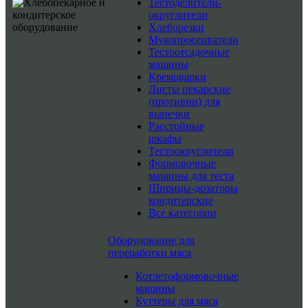
Тестоделители-
округлители
Хлеборезки
Мукопросеиватели
Тестоотсадочные
машины
Кремоварки
Листы пекарские
(противни) для
выпечки
Расстойные
шкафы
Тестоокруглители
Формовочные
машины для теста
Шприцы-дозаторы
кондитерские
Все категории
Оборудование для
переработки мяса
Котлетоформовочные
машины
Куттеры для мяса