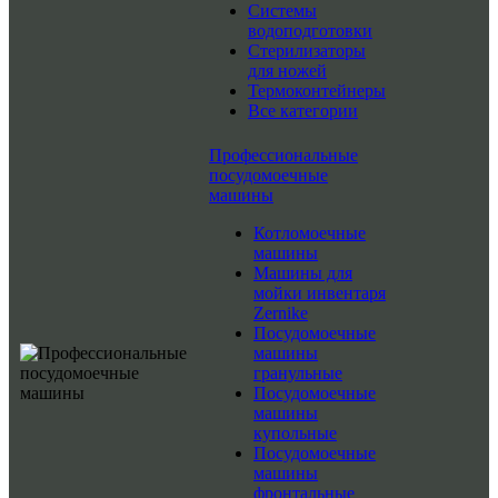
Системы
водоподготовки
Стерилизаторы
для ножей
Термоконтейнеры
Все категории
Профессиональные
посудомоечные
машины
Котломоечные
машины
Машины для
мойки инвентаря
Zernike
Посудомоечные
машины
гранульные
Посудомоечные
машины
купольные
Посудомоечные
машины
фронтальные