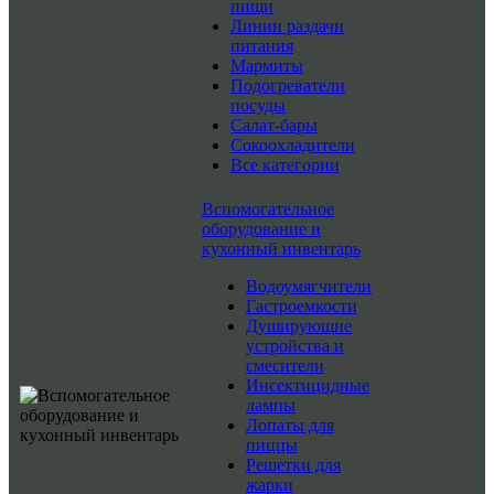
пищи
Линии раздачи
питания
Мармиты
Подогреватели
посуды
Салат-бары
Сокоохладители
Все категории
Вспомогательное
оборудование и
кухонный инвентарь
Водоумягчители
Гастроемкости
Душирующие
устройства и
смесители
Инсектицидные
лампы
Лопаты для
пиццы
Решетки для
жарки