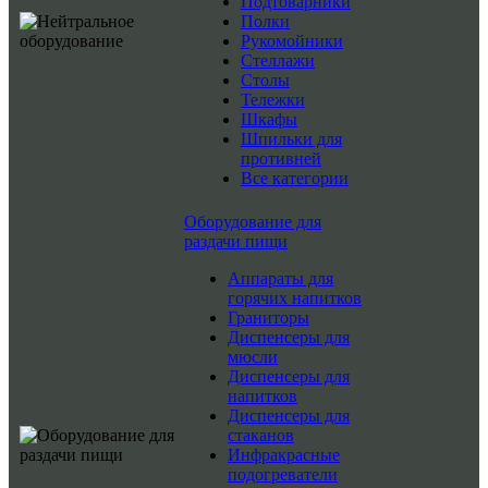
Подтоварники
Полки
Рукомойники
Стеллажи
Столы
Тележки
Шкафы
Шпильки для
противней
Все категории
Оборудование для
раздачи пищи
Аппараты для
горячих напитков
Граниторы
Диспенсеры для
мюсли
Диспенсеры для
напитков
Диспенсеры для
стаканов
Инфракрасные
подогреватели