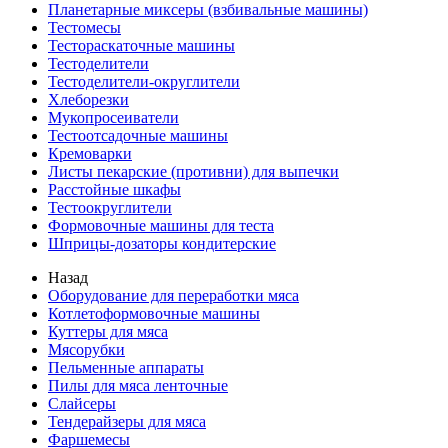
Планетарные миксеры (взбивальные машины)
Тестомесы
Тестораскаточные машины
Тестоделители
Тестоделители-округлители
Хлеборезки
Мукопросеиватели
Тестоотсадочные машины
Кремоварки
Листы пекарские (противни) для выпечки
Расстойные шкафы
Тестоокруглители
Формовочные машины для теста
Шприцы-дозаторы кондитерские
Назад
Оборудование для переработки мяса
Котлетоформовочные машины
Куттеры для мяса
Мясорубки
Пельменные аппараты
Пилы для мяса ленточные
Слайсеры
Тендерайзеры для мяса
Фаршемесы