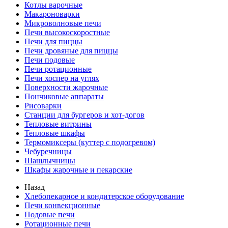
Котлы варочные
Макароноварки
Микроволновые печи
Печи высокоскоростные
Печи для пиццы
Печи дровяные для пиццы
Печи подовые
Печи ротационные
Печи хоспер на углях
Поверхности жарочные
Пончиковые аппараты
Рисоварки
Станции для бургеров и хот-догов
Тепловые витрины
Тепловые шкафы
Термомиксеры (куттер с подогревом)
Чебуречницы
Шашлычницы
Шкафы жарочные и пекарские
Назад
Хлебопекарное и кондитерское оборудование
Печи конвекционные
Подовые печи
Ротационные печи