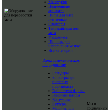
Мясорубки
Пельменные
аппараты
Пилы для мяса
ленточные
Слайсеры
Тендерайзеры для
мяса
Фаршемесы
Шприцы для
наполнения колбас
Все категории
Электромеханическое
оборудование
Блендеры
Бликсеры для
пищевых
производств
Взбиватели барные
Гомогенизаторы
Кофемолки
Мы в
Куттеры
социальных
Машины для