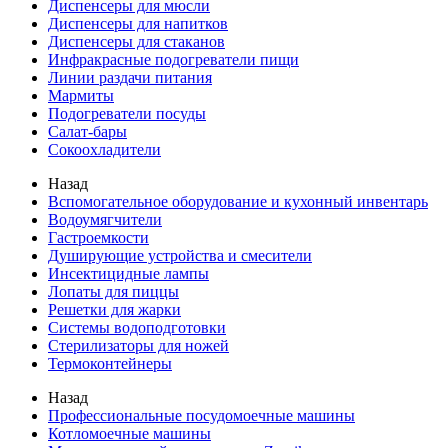
Диспенсеры для мюсли
Диспенсеры для напитков
Диспенсеры для стаканов
Инфракрасные подогреватели пищи
Линии раздачи питания
Мармиты
Подогреватели посуды
Салат-бары
Сокоохладители
Назад
Вспомогательное оборудование и кухонный инвентарь
Водоумягчители
Гастроемкости
Душирующие устройства и смесители
Инсектицидные лампы
Лопаты для пиццы
Решетки для жарки
Системы водоподготовки
Стерилизаторы для ножей
Термоконтейнеры
Назад
Профессиональные посудомоечные машины
Котломоечные машины