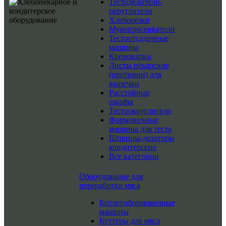
Тестоделители-
округлители
Хлеборезки
Мукопросеиватели
Тестоотсадочные
машины
Кремоварки
Листы пекарские
(противни) для
выпечки
Расстойные
шкафы
Тестоокруглители
Формовочные
машины для теста
Шприцы-дозаторы
кондитерские
Все категории
Оборудование для
переработки мяса
Котлетоформовочные
машины
Куттеры для мяса