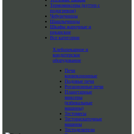
Термомиксеры (куттер с
подогревом)
Чебуречницы
Шашлычницы
Шкафы жарочные и
пекарские
Все категории
Хлебопекарное и
кондитерское
оборудование
Печи
конвекционные
Подовые печи
Ротационные печи
Планетарные
миксеры
(взбивальные
машины)
Тестомесы
Тестораскаточные
машины
Тестоделители