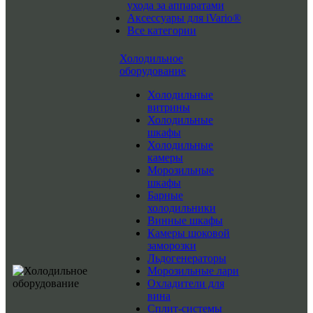
ухода за аппаратами
Аксессуары для iVario®
Все категории
Холодильное
оборудование
Холодильные
витрины
Холодильные
шкафы
Холодильные
камеры
Морозильные
шкафы
Барные
холодильники
Винные шкафы
Камеры шоковой
заморозки
Льдогенераторы
Морозильные лари
Охладители для
вина
Сплит-системы