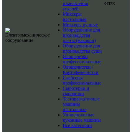
сетях
измельчения
сухарей
Миксеры
настольные
Миксеры ручные
Оборудование для
производства
пасты (макарон)
Оборудование для
производства суши
Овощерезки
профессиональные
Овощечистки /
Картофелечистки
Слайсеры
профессиональные
Сыротерки и
сырорезки
Тестораскаточные
машины
настольные
Универсальные
кухонные машины
Все категории