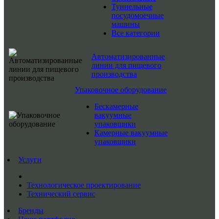
Туннельные
посудомоечные
машины
Все категории
Автоматизированные
линии для пищевого
производства
Упаковочное оборудование
Бескамерные
вакуумные
упаковщики
Камерные вакуумные
упаковщики
Услуги
Технологическое проектирование
Технический сервис
Бренды