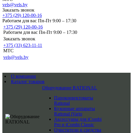
vels@vels.by
Заказать звонок
+375 (29) 120-00-16
Работаем для вас Пн-Пт 9:00 – 17:30
+375 (29) 120-00-16
Работаем для вас Пн-Пт 9:00 – 17:30
Заказать звонок
+375 (33) 623-11-11
MTC
vels@vels.by
О компании
Каталог товаров
Оборудование RATIONAL
Пароконвектоматы
Rational
Кухонные аппараты
Rational iVario
Аксессуары для iCombi
Pro и iCombi Classic
Очистители и средства