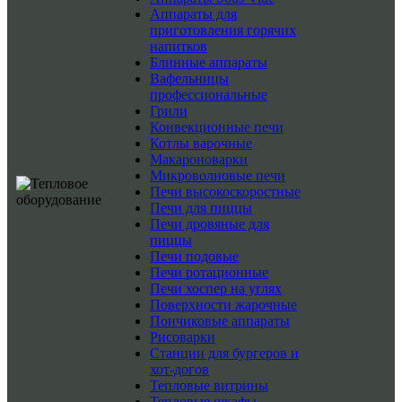
Аппараты для
приготовления горячих
напитков
Блинные аппараты
Вафельницы
профессиональные
Грили
Конвекционные печи
Котлы варочные
Макароноварки
Микроволновые печи
Печи высокоскоростные
Печи для пиццы
Печи дровяные для
пиццы
Печи подовые
Печи ротационные
Печи хоспер на углях
Поверхности жарочные
Пончиковые аппараты
Рисоварки
Станции для бургеров и
хот-догов
Тепловые витрины
Тепловые шкафы