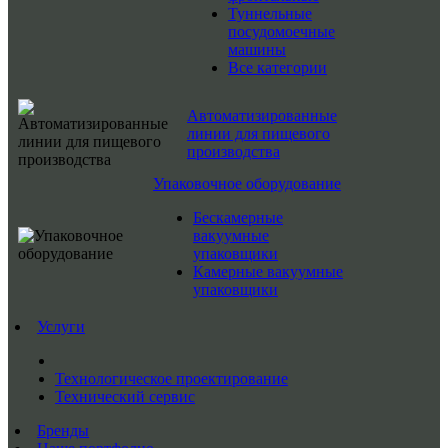
Туннельные
посудомоечные
машины
Все категории
Автоматизированные
линии для пищевого
производства
Упаковочное оборудование
Бескамерные
вакуумные
упаковщики
Камерные вакуумные
упаковщики
Услуги
Технологическое проектирование
Технический сервис
Бренды