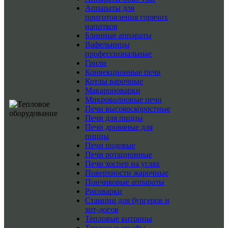
Аппараты для
приготовления горячих
напитков
Блинные аппараты
Вафельницы
профессиональные
Грили
Конвекционные печи
Котлы варочные
Макароноварки
Микроволновые печи
Печи высокоскоростные
Печи для пиццы
Печи дровяные для
пиццы
Печи подовые
Печи ротационные
Печи хоспер на углях
Поверхности жарочные
Пончиковые аппараты
Рисоварки
Станции для бургеров и
хот-догов
Тепловые витрины
Тепловые шкафы