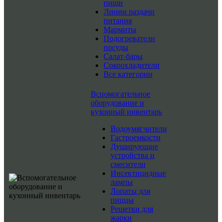
пищи
Линии раздачи
питания
Мармиты
Подогреватели
посуды
Салат-бары
Сокоохладители
Все категории
Вспомогательное
оборудование и
кухонный инвентарь
Водоумягчители
Гастроемкости
Душирующие
устройства и
смесители
Инсектицидные
лампы
Лопаты для
пиццы
Решетки для
жарки