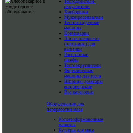
Тестоделители-
округлители
Хлеборезки
Мукопросеиватели
Тестоотсадочные
машины
Кремоварки
Листы пекарские
(противни) для
выпечки
Расстойные
шкафы
Тестоокруглители
Формовочные
машины для теста
Шприцы-дозаторы
кондитерские
Все категории
Оборудование для
переработки мяса
Котлетоформовочные
машины
Куттеры для мяса