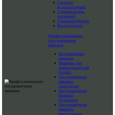
Системы
водоподготовки
Стерилизаторы
для ножей
Термоконтейнеры
Все категории
Профессиональные
посудомоечные
машины
Котломоечные
машины
Машины для
мойки инвентаря
Zernike
Посудомоечные
машины
гранульные
Посудомоечные
машины
купольные
Посудомоечные
машины
фронтальные