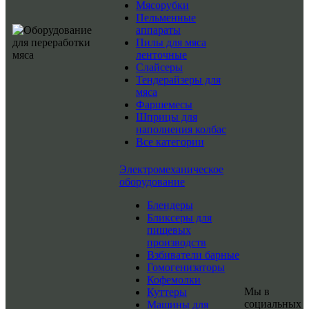
Мясорубки
Пельменные
аппараты
Пилы для мяса
ленточные
Слайсеры
Тендерайзеры для
мяса
Фаршемесы
Шприцы для
наполнения колбас
Все категории
Электромеханическое
оборудование
Блендеры
Бликсеры для
пищевых
производств
Взбиватели барные
Гомогенизаторы
Кофемолки
Мы в
Куттеры
социальных
Машины для