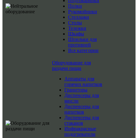
Подтоварники
Полки
Рукомойники
Стеллажи
Столы
Тележки
Шкафы
Шпильки для
противней
Все категории
Оборудование для
раздачи пищи
Аппараты для
горячих напитков
Граниторы
Диспенсеры для
мюсли
Диспенсеры для
напитков
Диспенсеры для
стаканов
Инфракрасные
подогреватели