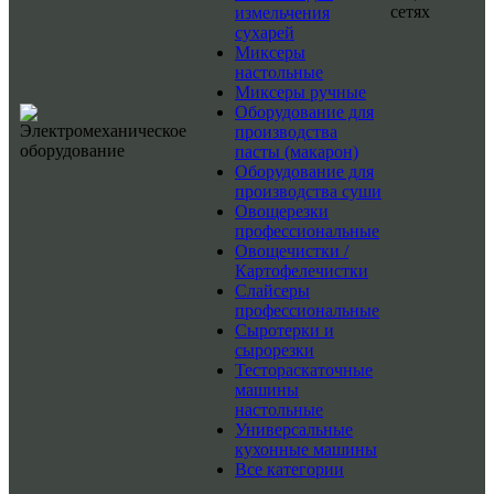
сетях
измельчения
сухарей
Миксеры
настольные
Миксеры ручные
Оборудование для
производства
пасты (макарон)
Оборудование для
производства суши
Овощерезки
профессиональные
Овощечистки /
Картофелечистки
Слайсеры
профессиональные
Сыротерки и
сырорезки
Тестораскаточные
машины
настольные
Универсальные
кухонные машины
Все категории