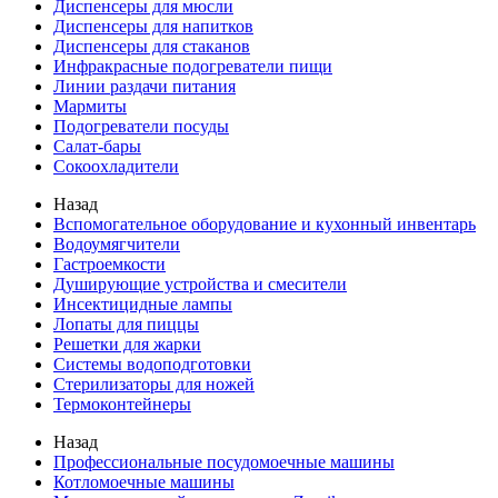
Диспенсеры для мюсли
Диспенсеры для напитков
Диспенсеры для стаканов
Инфракрасные подогреватели пищи
Линии раздачи питания
Мармиты
Подогреватели посуды
Салат-бары
Сокоохладители
Назад
Вспомогательное оборудование и кухонный инвентарь
Водоумягчители
Гастроемкости
Душирующие устройства и смесители
Инсектицидные лампы
Лопаты для пиццы
Решетки для жарки
Системы водоподготовки
Стерилизаторы для ножей
Термоконтейнеры
Назад
Профессиональные посудомоечные машины
Котломоечные машины