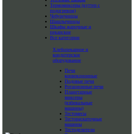
Термомиксеры (куттер с
подогревом)
Чебуречницы
Шашлычницы
Шкафы жарочные и
пекарские
Все категории
Хлебопекарное и
кондитерское
оборудование
Печи
конвекционные
Подовые печи
Ротационные печи
Планетарные
миксеры
(взбивальные
машины)
Тестомесы
Тестораскаточные
машины
Тестоделители