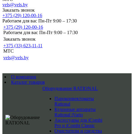
vels@vels.by
Заказать звонок
+375 (29) 120-00-16
Работаем для вас Пн-Пт 9:00 – 17:30
+375 (29) 120-00-16
Работаем для вас Пн-Пт 9:00 – 17:30
Заказать звонок
+375 (33) 623-11-11
MTC
vels@vels.by
О компании
Каталог товаров
Оборудование RATIONAL
Пароконвектоматы
Rational
Кухонные аппараты
Rational iVario
Аксессуары для iCombi
Pro и iCombi Classic
Очистители и средства