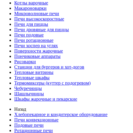
Котлы варочные
Макароноварки
Микроволновые печи
Печи высокоскоростные
Печи для пиццы
Печи дровяные для пиццы
Печи подовые
Печи ротационные
Печи хоспер на углях
Поверхности жарочные
Пончиковые аппараты
Рисоварки
Станции для бургеров и хот-догов
Тепловые витрины
Тепловые шкафы
Термомиксеры (куттер с подогревом)
Чебуречницы
Шашлычницы
Шкафы жарочные и пекарские
Назад
Хлебопекарное и кондитерское оборудование
Печи конвекционные
Подовые печи
Ротационные печи