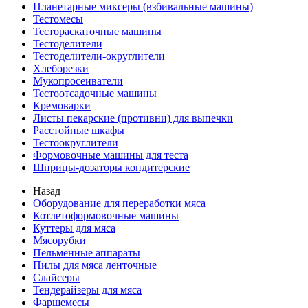
Планетарные миксеры (взбивальные машины)
Тестомесы
Тестораскаточные машины
Тестоделители
Тестоделители-округлители
Хлеборезки
Мукопросеиватели
Тестоотсадочные машины
Кремоварки
Листы пекарские (противни) для выпечки
Расстойные шкафы
Тестоокруглители
Формовочные машины для теста
Шприцы-дозаторы кондитерские
Назад
Оборудование для переработки мяса
Котлетоформовочные машины
Куттеры для мяса
Мясорубки
Пельменные аппараты
Пилы для мяса ленточные
Слайсеры
Тендерайзеры для мяса
Фаршемесы