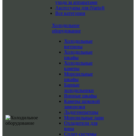
ухода за аппаратами
Аксессуары для iVario®
Все категории
Холодильное
оборудование
Холодильные
витрины
Холодильные
шкафы
Холодильные
камеры
Морозильные
шкафы
Барные
холодильники
Винные шкафы
Камеры шоковой
заморозки
Льдогенераторы
Морозильные лари
Охладители для
вина
Сплит-системы