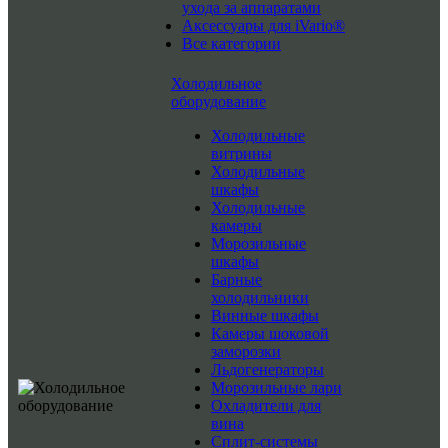
ухода за аппаратами
Аксессуары для iVario®
Все категории
Холодильное
оборудование
Холодильные
витрины
Холодильные
шкафы
Холодильные
камеры
Морозильные
шкафы
Барные
холодильники
Винные шкафы
Камеры шоковой
заморозки
Льдогенераторы
Морозильные лари
Охладители для
вина
Сплит-системы