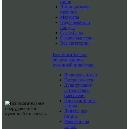
пищи
Линии раздачи
питания
Мармиты
Подогреватели
посуды
Салат-бары
Сокоохладители
Все категории
Вспомогательное
оборудование и
кухонный инвентарь
Водоумягчители
Гастроемкости
Душирующие
устройства и
смесители
Инсектицидные
лампы
Лопаты для
пиццы
Решетки для
жарки