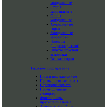
холодильные
Столы
морозильные
Столы
холодильные
Холодильные
горки
Холодильные
моноблоки
Чиллеры
(водоохладители)
Шкафы шоковой
заморозки
Все категории
Тепловое оборудование
Плиты индукционные
Промышленные плиты
Пароконвектоматы
Промышленные
сковороды
Фритюрницы
профессиональные
Аппараты Sous Vide