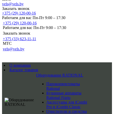
vels@vels.by
Заказать звонок
+375 (29) 120-00-16
Работаем для вас Пн-Пт 9:00 – 17:30
+375 (29) 120-00-16
Работаем для вас Пн-Пт 9:00 – 17:30
Заказать звонок
+375 (33) 623-11-11
MTC
vels@vels.by
О компании
Каталог товаров
Оборудование RATIONAL
Пароконвектоматы
Rational
Кухонные аппараты
Rational iVario
Аксессуары для iCombi
Pro и iCombi Classic
Очистители и средства