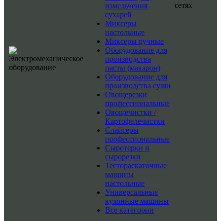
сетях
измельчения
сухарей
Миксеры
настольные
Миксеры ручные
Оборудование для
производства
пасты (макарон)
Оборудование для
производства суши
Овощерезки
профессиональные
Овощечистки /
Картофелечистки
Слайсеры
профессиональные
Сыротерки и
сырорезки
Тестораскаточные
машины
настольные
Универсальные
кухонные машины
Все категории