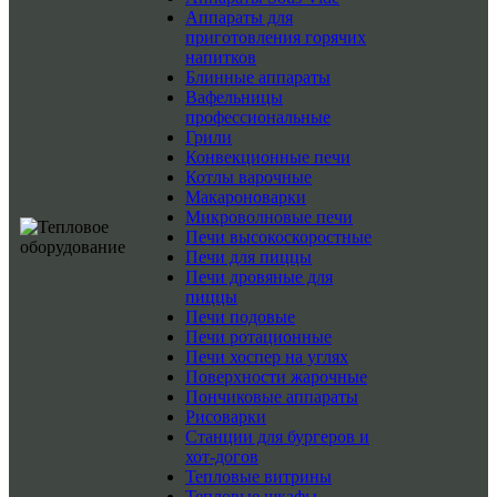
Аппараты для
приготовления горячих
напитков
Блинные аппараты
Вафельницы
профессиональные
Грили
Конвекционные печи
Котлы варочные
Макароноварки
Микроволновые печи
Печи высокоскоростные
Печи для пиццы
Печи дровяные для
пиццы
Печи подовые
Печи ротационные
Печи хоспер на углях
Поверхности жарочные
Пончиковые аппараты
Рисоварки
Станции для бургеров и
хот-догов
Тепловые витрины
Тепловые шкафы