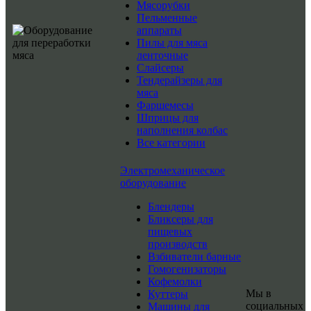
Мясорубки
Пельменные
аппараты
Пилы для мяса
ленточные
Слайсеры
Тендерайзеры для
мяса
Фаршемесы
Шприцы для
наполнения колбас
Все категории
Электромеханическое
оборудование
Блендеры
Бликсеры для
пищевых
производств
Взбиватели барные
Гомогенизаторы
Кофемолки
Мы в
Куттеры
социальных
Машины для