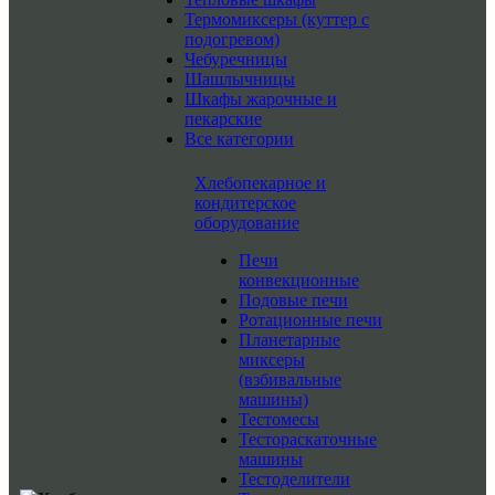
Термомиксеры (куттер с
подогревом)
Чебуречницы
Шашлычницы
Шкафы жарочные и
пекарские
Все категории
Хлебопекарное и
кондитерское
оборудование
Печи
конвекционные
Подовые печи
Ротационные печи
Планетарные
миксеры
(взбивальные
машины)
Тестомесы
Тестораскаточные
машины
Тестоделители