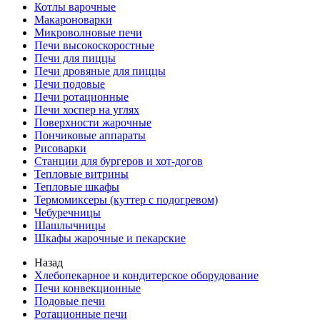
Котлы варочные
Макароноварки
Микроволновые печи
Печи высокоскоростные
Печи для пиццы
Печи дровяные для пиццы
Печи подовые
Печи ротационные
Печи хоспер на углях
Поверхности жарочные
Пончиковые аппараты
Рисоварки
Станции для бургеров и хот-догов
Тепловые витрины
Тепловые шкафы
Термомиксеры (куттер с подогревом)
Чебуречницы
Шашлычницы
Шкафы жарочные и пекарские
Назад
Хлебопекарное и кондитерское оборудование
Печи конвекционные
Подовые печи
Ротационные печи