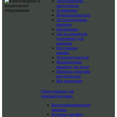
Тестоделители-
округлители
Хлеборезки
Мукопросеиватели
Тестоотсадочные
машины
Кремоварки
Листы пекарские
(противни) для
выпечки
Расстойные
шкафы
Тестоокруглители
Формовочные
машины для теста
Шприцы-дозаторы
кондитерские
Все категории
Оборудование для
переработки мяса
Котлетоформовочные
машины
Куттеры для мяса