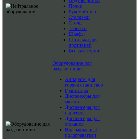
Подтоварники
Полки
Рукомойники
Стеллажи
Столы
Тележки
Шкафы
Шпильки для
противней
Все категории
Оборудование для
раздачи пищи
Аппараты для
горячих напитков
Граниторы
Диспенсеры для
мюсли
Диспенсеры для
напитков
Диспенсеры для
стаканов
Инфракрасные
подогреватели