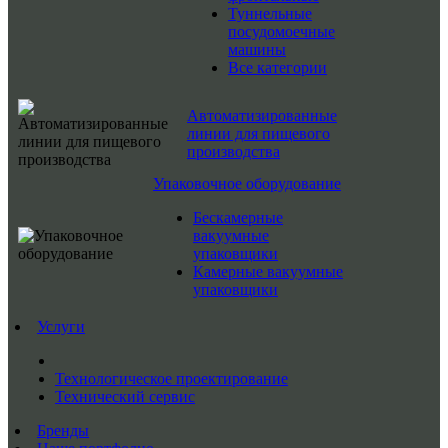
Туннельные
посудомоечные
машины
Все категории
Автоматизированные
линии для пищевого
производства
Упаковочное оборудование
Бескамерные
вакуумные
упаковщики
Камерные вакуумные
упаковщики
Услуги
Технологическое проектирование
Технический сервис
Бренды