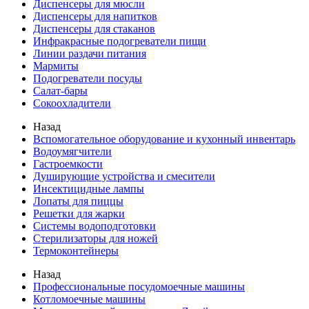
Диспенсеры для мюсли
Диспенсеры для напитков
Диспенсеры для стаканов
Инфракрасные подогреватели пищи
Линии раздачи питания
Мармиты
Подогреватели посуды
Салат-бары
Сокоохладители
Назад
Вспомогательное оборудование и кухонный инвентарь
Водоумягчители
Гастроемкости
Душирующие устройства и смесители
Инсектицидные лампы
Лопаты для пиццы
Решетки для жарки
Системы водоподготовки
Стерилизаторы для ножей
Термоконтейнеры
Назад
Профессиональные посудомоечные машины
Котломоечные машины