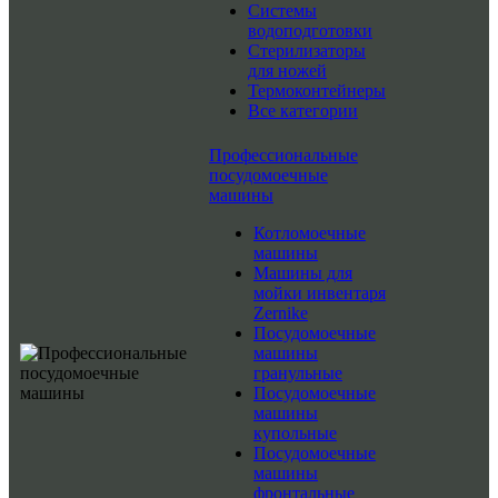
Системы
водоподготовки
Стерилизаторы
для ножей
Термоконтейнеры
Все категории
Профессиональные
посудомоечные
машины
Котломоечные
машины
Машины для
мойки инвентаря
Zernike
Посудомоечные
машины
гранульные
Посудомоечные
машины
купольные
Посудомоечные
машины
фронтальные