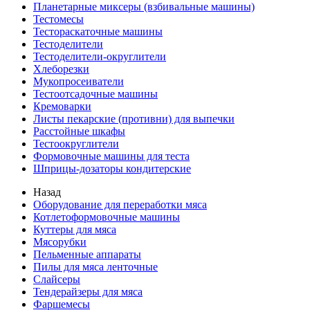
Планетарные миксеры (взбивальные машины)
Тестомесы
Тестораскаточные машины
Тестоделители
Тестоделители-округлители
Хлеборезки
Мукопросеиватели
Тестоотсадочные машины
Кремоварки
Листы пекарские (противни) для выпечки
Расстойные шкафы
Тестоокруглители
Формовочные машины для теста
Шприцы-дозаторы кондитерские
Назад
Оборудование для переработки мяса
Котлетоформовочные машины
Куттеры для мяса
Мясорубки
Пельменные аппараты
Пилы для мяса ленточные
Слайсеры
Тендерайзеры для мяса
Фаршемесы